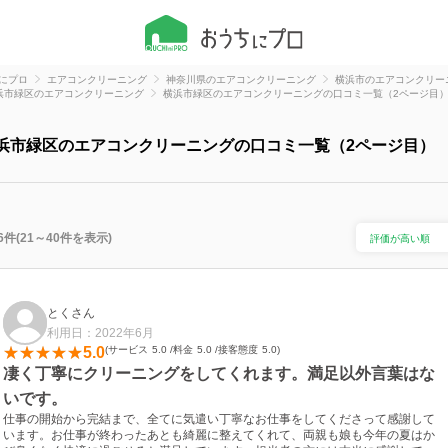
にプロ
エアコンクリーニング
神奈川県のエアコンクリーニング
横浜市のエアコンクリー
浜市緑区のエアコンクリーニング
横浜市緑区のエアコンクリーニングの口コミ一覧（2ページ目
浜市緑区のエアコンクリーニングの口コミ一覧（2ページ目）
6件(21～40件を表示)
とくさん
利用日：2022年6月
5.0
サービス
5.0
料金
5.0
接客態度
5.0
凄く丁寧にクリーニングをしてくれます。満足以外言葉はな
いです。
仕事の開始から完結まで、全てに気遣い丁寧なお仕事をしてくださって感謝して
います。お仕事が終わったあとも綺麗に整えてくれて、両親も娘も今年の夏はか