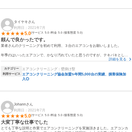
作業は予定より早く終わり、とても満足。
エアコンの状態や使い方も丁寧に説明頂くなど、とても好印象でした。
カビで真っ黒だった本体が見違えるようにピカピカで、洗浄後の流れる空気も澄
んでおり、小さい子供も安心してすごせそうでとても感謝です。
またリピートしたいと思います。
タイヤキさん
利用日：2021年7月
5.0
サービス
5.0
料金
5.0
接客態度
5.0
頼んで良かったです。
業者さんのクリーニングを初めて利用、３台のエアコンをお願いしました。
年季のはいったエアコンで、かなり汚れていたと思うのですが、テキパキとした
詳細を見る
作業で、およそ２時間ほどで終了しました。
思っていた時間より早く済んだので、助かりました。
カテゴリー
エアコンクリーニング：壁掛け型
エアコンの外枠を外し、エアコンまわりを養生。
利用サービス
エアコンクリーニング協会加盟✨年間5,000台の実績、損害保険加
外枠はお風呂場で洗浄。
入◎
本体内部の洗浄。
乾燥と動作確認の為、エアコン作動。
こんな感じの流れです。
最後にキレイになったか、エアコン内部にライトを当てて確認し、汚水を見せて
Johannさん
もらいました。
利用日：2021年7月
汚水は外の側溝に捨ててくれました。
5.0
サービス
5.0
料金
5.0
接客態度
5.0
年季物のエアコンなので、恐ろしくてビフォーを見なかったのですが、見ておけ
ば良かったかなー(笑)
大変丁寧な仕事でした
とても丁寧な説明と作業でエアコンクリーニングを実施頂きました。エアコンカ
ドアの開閉なども注意を払ってくれて、丁寧に作業していただきました。