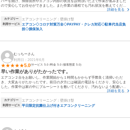
バーを開け、掃除箇所やエアコン内部の状況を説明頂いた上で作業が進みました
ので安心してお任せができました。また作業の過程でも汚れ状況を教えてくださ
またお願いしたいと思います。
詳細を見る
ったので、いかに定期的な掃除が必要か気が付くことができました。終了後のエ
アコンの風がとてもクリーンで大満足です。我が家の汚れたエアコンを見て、定
カテゴリー
エアコンクリーニング：壁掛け型
期的な掃除の重要性をしみじみと感じました。作業員の方、社員の方の対応も親
切かつ適切であり、次回の掃除も是非エバークリーン社にお願いしたいと思いま
利用サービス
エアコン◇コロナ対策万全◇PAYPAY・クレカ対応◇駐車代当店負
す。
担◇損保加入
むっちーさん
利用日：2021年6月
5.0
サービス
5.0
料金
5.0
接客態度
5.0
早い作業がありがたかったです。
エアコン２台をお願いし、作業開始から１時間もかからず手際良く清掃いただ
き、大変ありがたかったです。前日の夕方には確認の電話をくださり、安心しま
した。作業中は家の中にブルーシートを敷いてくださり、汚れないよう配慮いた
詳細を見る
だきました。これで気持ちよく夏が迎えられそうです。ありがとうございまし
た。
カテゴリー
エアコンクリーニング：壁掛け型
利用サービス
平日限定抗菌仕上げ付きエアコンクリーニング