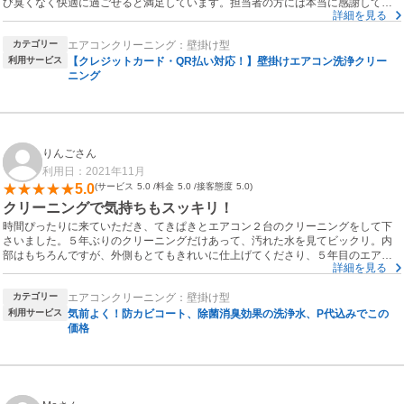
び臭くなく快適に過ごせると満足しています。担当者の方には本当に感謝してい
詳細を見る
ます。確実にリピーター、友人にもオススメしたいと思います。
カテゴリー
エアコンクリーニング：壁掛け型
利用サービス
【クレジットカード・QR払い対応！】壁掛けエアコン洗浄クリー
ニング
りんごさん
利用日：2021年11月
5.0
サービス
5.0
料金
5.0
接客態度
5.0
クリーニングで気持ちもスッキリ！
時間ぴったりに来ていただき、てきぱきとエアコン２台のクリーニングをして下
さいました。５年ぶりのクリーニングだけあって、汚れた水を見てビックリ。内
部はもちろんですが、外側もとてもきれいに仕上げてくださり、５年目のエアコ
詳細を見る
ンも新品のようになりました。本格的な寒さが来る前に、きれいにしていただい
て、本当によかったです。
カテゴリー
エアコンクリーニング：壁掛け型
利用サービス
気前よく！防カビコート、除菌消臭効果の洗浄水、P代込みでこの
価格