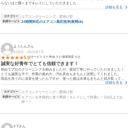
らないほど隅々までキレイにしていただきました
詳細を見る
エアコンの買い替えを検討していたのですがこちらに掃除を依頼して買い替えし
ないで大丈夫です
カテゴリー
エアコンクリーニング：壁掛け型
ありがとうございました
利用サービス
24時間対応のエアコン高圧洗浄(夜間ok)
ようたんさん
利用日：2021年7月
5.0
サービス
5.0
料金
5.0
接客態度
5.0
誠実な好青年でとても信頼できます！
初めてプロのクリーニングを頼みましたが、親切丁寧にやっていただきました！
とても誠実な方で、作業の進め方、汚れ具合もきちんと説明してくれました。
部品を洗うのに浴室を使ったんですが、使った後は水滴もきちんと拭き取ってく
詳細を見る
れてるし、エアコンの下の床も最後にアルコールで拭き掃除までしてくれまし
た。
カテゴリー
エアコンクリーニング：壁掛け型
キレイにしてくれたおかげで毎日快適に過ごせています。
利用サービス
エアコンを本格的に使う季節！キレイにして快適に！2台以上でお
頼んでよかったと本当に思いました！
得！！
また来年以降も頼みたいと思います！
ありがとうございました。
Y Yさん