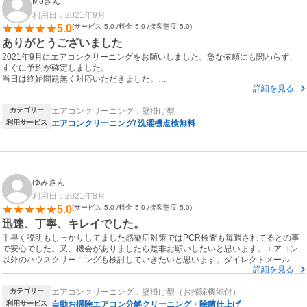
Moさん
利用日：2021年9月
5.0
サービス
5.0
料金
5.0
接客態度
5.0
ありがとうございました
2021年9月にエアコンクリーニングをお願いしました。急な依頼にも関わらず、
すぐに予約が確定しました。
当日は終始問題無く対応いただきました。
詳細を見る
エアコンをとても丁寧にクリーニングしていただき感謝しています。エアコンの
利用方法についても親切に教えていただきました。また利用したいです。
カテゴリー
エアコンクリーニング：壁掛け型
利用サービス
エアコンクリーニング/ 洗濯機点検無料
ゆみさん
利用日：2021年8月
5.0
サービス
5.0
料金
5.0
接客態度
5.0
迅速、丁寧、キレイでした。
手早く説明もしっかりしてました感染症対策ではPCR検査も毎週されてるとの事
で安心でした。又、機会がありましたら是非お願いしたいと思います。エアコン
以外のハウスクリーニングも検討していきたいと思います。ダイレクトメールや
詳細を見る
ネットで確認していきたいと思います。本日はありがとうございました。
カテゴリー
エアコンクリーニング：壁掛け型（お掃除機能付）
利用サービス
自動お掃除エアコン分解クリーニング・除菌仕上げ