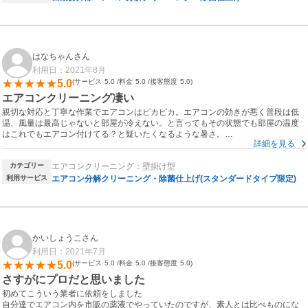
はなちゃんさん
利用日：2021年8月
5.0
サービス
5.0
料金
5.0
接客態度
5.0
エアコンクリーニング凄い
親切な対応と丁寧な作業でエアコンはピカピカ。エアコンの効きが悪く普段は低
温、風量は最高じゃないと部屋が冷えない。と言ってもその状態でも部屋の温度
はこれでもエアコン付けてる？と疑いたくなるような暑さ。
詳細を見る
何とかしないとと思いエアコンクリーニングを検索してこの会社はいいかも、と
神奈川エアコンクリーニングさんを見つけました。
カテゴリー
エアコンクリーニング：壁掛け型
時間通りに来てくれて２人でスピーディーにかつテキパキと作業してくれて、１
時間かからず作業が終わりました。
利用サービス
エアコン分解クリーニング・除菌仕上げ(スタンダードタイプ限定)
あんなに汚かったエアコンがスッキリして快適に過ごせるようになりました。あ
りがとうございました。またお願いしたいと思います
かいしょうこさん
利用日：2021年7月
5.0
サービス
5.0
料金
5.0
接客態度
5.0
さすがにプロだと思いました
初めてこういう業者に依頼をしました
自分達でエアコン内を市販の薬液でやっていたのですが、素人とは比べものにな