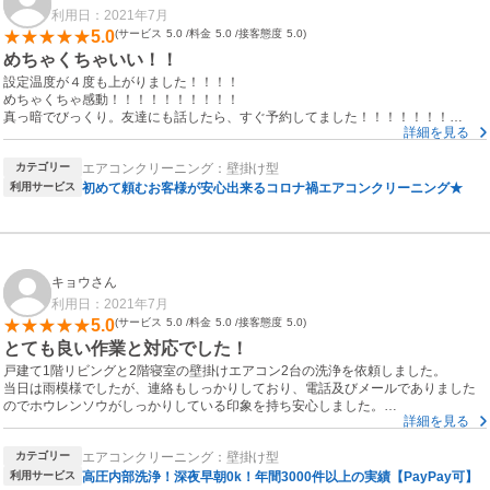
利用日：2021年7月
5.0
サービス
5.0
料金
5.0
接客態度
5.0
めちゃくちゃいい！！
設定温度が４度も上がりました！！！！
めちゃくちゃ感動！！！！！！！！！！
真っ暗でびっくり。友達にも話したら、すぐ予約してました！！！！！！！
詳細を見る
接客も良かったし、スムーズな対応よかったです。これからエアコン掃除は毎回
お願いしたいです！！！！！！！！！！
カテゴリー
エアコンクリーニング：壁掛け型
ありがとうございました！
利用サービス
初めて頼むお客様が安心出来るコロナ禍エアコンクリーニング★
キョウさん
利用日：2021年7月
5.0
サービス
5.0
料金
5.0
接客態度
5.0
とても良い作業と対応でした！
戸建て1階リビングと2階寝室の壁掛けエアコン2台の洗浄を依頼しました。
当日は雨模様でしたが、連絡もしっかりしており、電話及びメールでありました
のでホウレンソウがしっかりしている印象を持ち安心しました。
詳細を見る
時間厳守でお越しいただきましたので、こちらが焦る事なく当日を迎える事が出
来ました。
カテゴリー
エアコンクリーニング：壁掛け型
作業に入る準備や自宅の設備を使用する際のお声がけも漏れなくいいただけるの
で、在宅ワーク中でも安心してお任せできた点も高評価。
利用サービス
高圧内部洗浄！深夜早朝0k！年間3000件以上の実績【PayPay可】