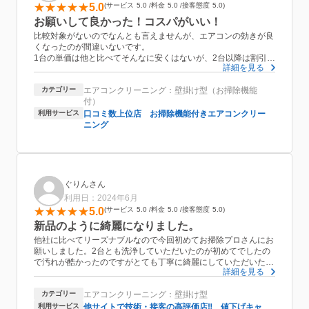
5.0
サービス
5.0
料金
5.0
接客態度
5.0
お願いして良かった！コスパがいい！
比較対象がないのでなんとも言えませんが、エアコンの効きが良
くなったのが間違いないです。
1台の単価は他と比べてそんなに安くはないが、2台以降は割引あ
詳細を見る
るのでお得かと！
2台をお願いして素早く作業してもらって約1時間半で終わりまし
カテゴリー
エアコンクリーニング：壁掛け型（お掃除機能
た。思ったより早かったです。
付）
消臭抗菌コート・室外機洗浄もお願いしました。
室外機洗浄しているところは見てなかったですが、後で確認する
利用サービス
口コミ数上位店 お掃除機能付きエアコンクリー
とムラがあるように思います。洗浄前とは綺麗になったかと思い
ニング
ますが、めちゃくちゃ綺麗になった訳ではない。正直、この程度
の洗浄ならエアコンクリーニング代込みでしてもらうか、もうち
ょっとオプションの単価を安くして欲しいです。(自分でやって
もいいくらい)
あと、他のレビューのありましたように、作業にあたって移動し
ぐりんさん
たものを最後に戻さなかったことがあります(お風呂場のマット
利用日：2024年6月
とか)。ですが、気にならない程度でした。
5.0
サービス
5.0
料金
5.0
接客態度
5.0
概ね満足でしたのでまたお願いしたいと思います。
新品のように綺麗になりました。
他社に比べてリーズナブルなので今回初めてお掃除プロさんにお
願いしました。2台とも洗浄していただいたのが初めてでしたの
で汚れが酷かったのですがとても丁寧に綺麗にしていただいただ
詳細を見る
けました。洗浄前の写真と汚水を見せていただいて驚きでした。
一台はキッチン側のエアコンだったため汚れやすいため２年毎に
カテゴリー
エアコンクリーニング：壁掛け型
洗浄した方がいいと教えていただけました。またお願いしたいと
思います。
利用サービス
他サイトで技術・接客の高評価店‼ 値下げキャ