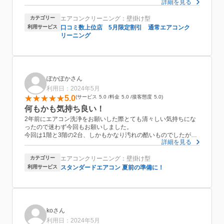
詳細を見る
す。また近々リモコンが届き次第そのエアコンのクリーニングも
お願いしたいなと考えております。どうもありがとうございまし
カテゴリー
エアコンクリーニング：壁掛け型
た！
利用サービス
口コミ数上位店 5月限定割引 通常エアコンク
リーニング
ぽかぽかさん
利用日：2024年5月
5.0
サービス
5.0
料金
5.0
接客態度
5.0
何もかも気持ち良い！
2年前にエアコン洗浄をお願いした際とても清々しい気持ちにな
ったので迷わず今回もお願いしました。
今回は1階と3階の2台、しかもかなり汚れの酷いものでしたがと
詳細を見る
ても手際よく、でも丁寧に3時間もかからず作業を終えられまし
た。ピロティで洗浄作業をお願いしましたが跡形もなく片付けら
カテゴリー
エアコンクリーニング：壁掛け型
れていました。買い換えが必要なフィルターも応急処置を施して
いただき助かりました。室内履きも用意されており、何より爽や
利用サービス
スタンダードエアコン 夏前の準備に！
かな声掛け、無駄な言動無し、文句つけようがありません。次回
もお願いします！
koさん
利用日：2024年5月