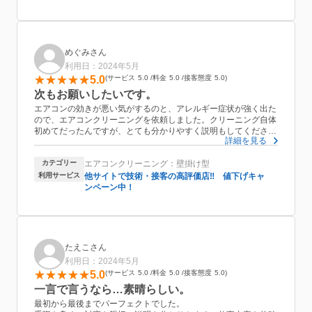
めぐみさん
利用日：2024年5月
5.0
サービス
5.0
料金
5.0
接客態度
5.0
次もお願いしたいです。
エアコンの効きが悪い気がするのと、アレルギー症状が強く出た
ので、エアコンクリーニングを依頼しました。クリーニング自体
初めてだったんですが、とても分かりやすく説明もしてくださ
詳細を見る
り、お一人で来られていたのに作業もスムーズで丁寧。仕上がり
も文句ありません。また次もお願いしたいと思いますし、友人に
カテゴリー
エアコンクリーニング：壁掛け型
もおすすめしようと思います。ありがとうございました。
利用サービス
他サイトで技術・接客の高評価店‼ 値下げキャ
ンペーン中！
たえこさん
利用日：2024年5月
5.0
サービス
5.0
料金
5.0
接客態度
5.0
一言で言うなら…素晴らしい。
最初から最後までパーフェクトでした。