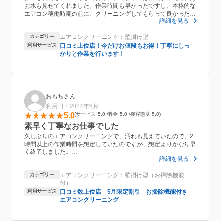
お水も見せてくれました。作業時間も早かったですし、本格的な
エアコン稼働時期の前に、クリーニングしてもらって良かったで
詳細を見る
す。自分では、道具も知識もないので、エアコンはプロにお願い
するのが良いなと今回思いました。
カテゴリー
エアコンクリーニング：壁掛け型
利用サービス
口コミ上位店！今だけお値段もお得！丁寧にしっ
かりと作業を行います！
おもちさん
利用日：2024年6月
5.0
サービス
5.0
料金
5.0
接客態度
5.0
素早く丁寧なお仕事でした
久しぶりのエアコンクリーニングで、汚れも見えていたので、2
時間以上の作業時間を想定していたのですが、想定よりかなり早
く終了しました。
詳細を見る
幼い子が2人いたのですが、笑顔で接していただき、穏やかにそ
して素早く作業してくださいました。
カテゴリー
エアコンクリーニング：壁掛け型（お掃除機能
また、違うメニューでもお願いしたいと思います。
付）
ありがとうございました。
利用サービス
口コミ数上位店 5月限定割引 お掃除機能付き
エアコンクリーニング