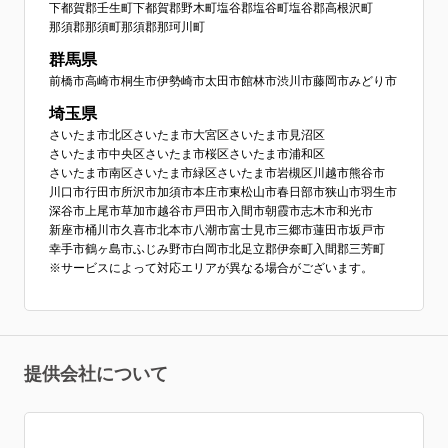
下都賀郡壬生町
下都賀郡野木町
塩谷郡塩谷町
塩谷郡高根沢町
那須郡那須町
那須郡那珂川町
群馬県
前橋市
高崎市
桐生市
伊勢崎市
太田市
館林市
渋川市
藤岡市
みどり市
埼玉県
さいたま市北区
さいたま市大宮区
さいたま市見沼区
さいたま市中央区
さいたま市桜区
さいたま市浦和区
さいたま市南区
さいたま市緑区
さいたま市岩槻区
川越市
熊谷市
川口市
行田市
所沢市
加須市
本庄市
東松山市
春日部市
狭山市
羽生市
深谷市
上尾市
草加市
越谷市
戸田市
入間市
朝霞市
志木市
和光市
新座市
桶川市
久喜市
北本市
八潮市
富士見市
三郷市
蓮田市
坂戸市
幸手市
鶴ヶ島市
ふじみ野市
白岡市
北足立郡伊奈町
入間郡三芳町
※サービスによって対応エリアが異なる場合がございます。
提供会社について