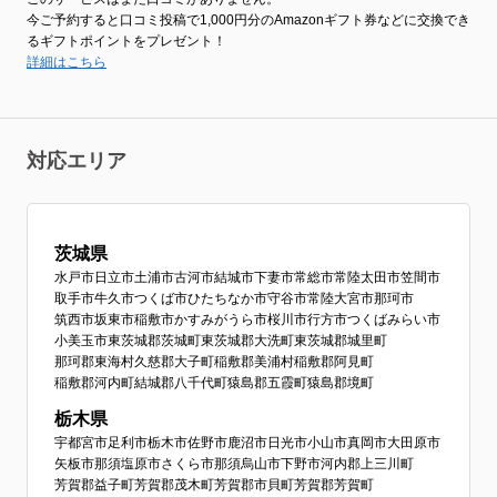
今ご予約すると口コミ投稿で1,000円分のAmazonギフト券などに交換でき
るギフトポイントをプレゼント！
詳細はこちら
対応エリア
茨城県
水戸市
日立市
土浦市
古河市
結城市
下妻市
常総市
常陸太田市
笠間市
取手市
牛久市
つくば市
ひたちなか市
守谷市
常陸大宮市
那珂市
筑西市
坂東市
稲敷市
かすみがうら市
桜川市
行方市
つくばみらい市
小美玉市
東茨城郡茨城町
東茨城郡大洗町
東茨城郡城里町
那珂郡東海村
久慈郡大子町
稲敷郡美浦村
稲敷郡阿見町
稲敷郡河内町
結城郡八千代町
猿島郡五霞町
猿島郡境町
栃木県
宇都宮市
足利市
栃木市
佐野市
鹿沼市
日光市
小山市
真岡市
大田原市
矢板市
那須塩原市
さくら市
那須烏山市
下野市
河内郡上三川町
芳賀郡益子町
芳賀郡茂木町
芳賀郡市貝町
芳賀郡芳賀町