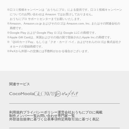
※口コミ投稿キャンペーンは「おうちにプロ」による提供です。口コミ投稿キャンペーン
についてのお問い合わせは Amazon ではお受けしておりません。
おうちにプロ サポートセンターまでお願いいたします。
※Amazon、Amazon.co.jp およびそのロゴは Amazon.com, Inc. またはその関連会社の
商標です。
※Google Play および Google Play ロゴは Google LLC の商標です。
※Apple Gift Cardは、米国およびその他の国で登録されたApple Inc.の商標です。
※「QUOカードPay」もしくは「クオ・カード ペイ」およびそれらのロゴは 株式会社ク
オカードの登録商標です。
※PeXから外部への交換には手数料がかかる場合がございます。
関連サービス
利用規約
プライバシーポリシー
運営会社
おうちにプロに掲載
制作メンバー一覧
お問い合わせ
専門家一覧
外部送信規律に基づく公表事項
特定商取引法に基づく表記