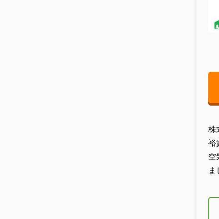
株
裕
空
ま