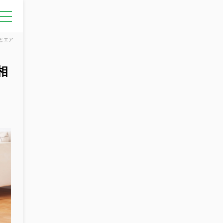
とエア
相