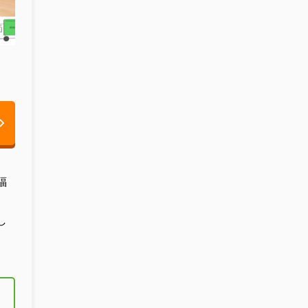
福
、
し