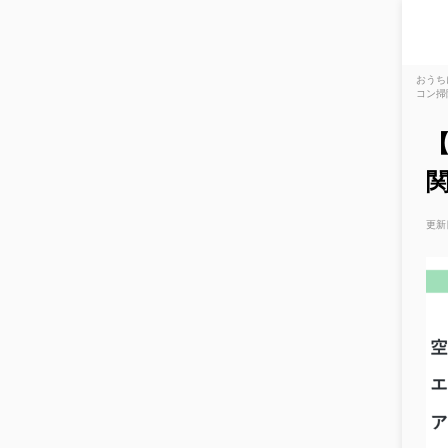
おうち
コン掃
更新