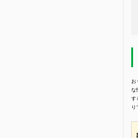
お
な
す
り