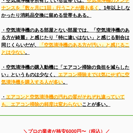
・空気清浄機を所有している世帯では、
空気清浄機のメンテ
ナンスを「数ヶ月に1回」行うことが最も多く
、1年以上しな
かったり消耗品交換に留める世帯もある。
・空気清浄機のある部屋とない部屋では、「空気清浄機のあ
る方が綺麗」と感じたり「特に違いはない」と感じる割合は
同じくらいだが、
「空気清浄機のある方が汚い」と感じるこ
とは少ない
。
・空気清浄機の購入動機に「エアコン掃除の負担を減らした
い」というものは少なく、
エアコン掃除までは気にせずに空
気清浄機を購入する人が多い
。
・
エアコンと空気清浄機の汚れの質がそれぞれ違っていて
も、エアコン掃除の頻度は変わらない
ことが多い。
＼プロの業者が格安6000円〜（税込）／