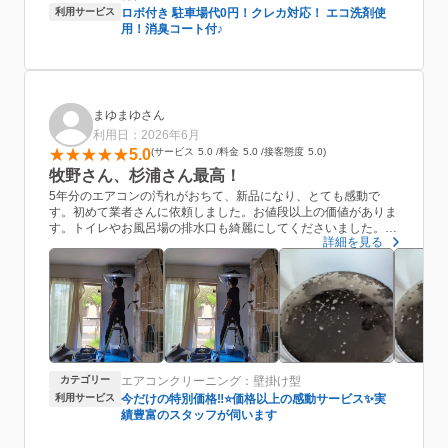
本当にありがとうございました。
利用サービス
ロボ付き 駐車場代0円！クレカ対応！ エコ洗剤使
次もまたお願いしようと思います。
用！消臭コート付♪
まゆまゆさん
利用日：2026年6月
5.0
サービス
5.0
料金
5.0
接客態度
5.0
牧野さん、杉浦さん最高！
5年分のエアコンの汚れがおちて、新品になり、とても感動で
す。初めて業者さんに依頼しました。お値段以上の価値がありま
す。トイレやお風呂場の排水口も綺麗にしてくださいました。と
詳細を見る
ても和やかな人柄でした。丁寧な仕事ぶりも拝見しました。また
お願いしたいです。宜しくお願いいたします。
カテゴリー
エアコンクリーニング：壁掛け型
利用サービス
今だけの特別価格‼️⭐価格以上の感動サービス✨実
績豊富のスタッフが伺います