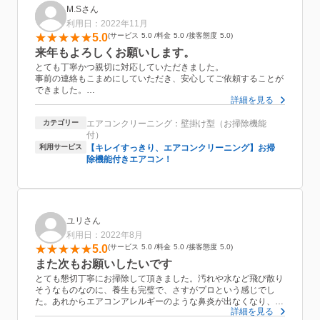
M.Sさん
利用日：2022年11月
5.0
サービス
5.0
料金
5.0
接客態度
5.0
来年もよろしくお願いします。
とても丁寧かつ親切に対応していただきました。
事前の連絡もこまめにしていただき、安心してご依頼することが
できました。
詳細を見る
夏を過ぎエアコンがだいぶ汚れており、小さい子供もいるため心
配していましたが、今回綺麗にしていただき、よかったです。
カテゴリー
エアコンクリーニング：壁掛け型（お掃除機能
来年もぜひよろしくお願いします。
付）
利用サービス
【キレイすっきり、エアコンクリーニング】お掃
除機能付きエアコン！
ユリさん
利用日：2022年8月
5.0
サービス
5.0
料金
5.0
接客態度
5.0
また次もお願いしたいです
とても懇切丁寧にお掃除して頂きました。汚れや水など飛び散り
そうなものなのに、養生も完璧で、さすがプロという感じでし
た。あれからエアコンアレルギーのような鼻炎が出なくなり、汚
詳細を見る
れのせいだったんだなと実感しております。自分でスプレーで掃