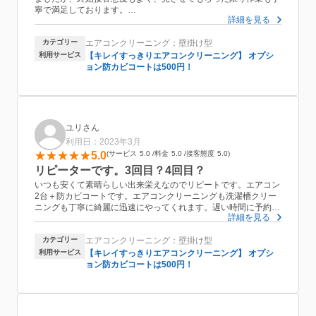
寧で満足しております。
詳細を見る
エアコンクリーニング後は、今のところよく冷えるようになり大
カテゴリー
エアコンクリーニング：壁掛け型
変感謝しておりますが、冷え具合に関しては今後も様子を見てい
きたいと思います。
利用サービス
【キレイすっきりエアコンクリーニング】 オプシ
ョン防カビコートは500円！
室内にペットがいるため、1年に1回程度はエアコンクリーニング
をした方が良いとのアドバイスをいただきましたので、今回の満
足度を踏まえ次回も『おうちにプロ』さんへのご依頼を考えおり
ます。
ユリさん
利用日：2023年3月
5.0
サービス
5.0
料金
5.0
接客態度
5.0
リピーターです。3回目？4回目？
いつも安くて素晴らしい出来栄えなのでリピートです。エアコン
2台＋防カビコートです。エアコンクリーニングも洗濯槽クリー
ニングも丁寧に綺麗に迅速にやってくれます。遅い時間に予約す
詳細を見る
ると丁寧なあまりに時間通りに始まらないこともありますが、そ
れだけ丁寧な作業をしているということです。またもやうちの3
カテゴリー
エアコンクリーニング：壁掛け型
歳児がお邪魔虫をしていましたが、嫌な顔ひとつせず仲良くして
くださり、親戚のおじちゃんみたいでした。エアコンクリーニン
利用サービス
【キレイすっきりエアコンクリーニング】 オプシ
グ後の汚水がまるでコーヒーでした。いつも遅くまでお疲れ様で
ョン防カビコートは500円！
す。汚いエアコンきれいにしてくださって、本当にありがとうご
ざいました！