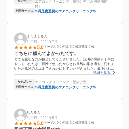
カテゴリー
エアコンクリーニング：壁掛け型（お掃除機能
気になってた臭いもなくなって感動。
付）
定期的にお願いしたいのと、残りのエアコンもまた和田さんにお
願いしようと思います(^^)
利用サービス
✨満足度重視のエアコンクリーニング✨
まろままさん
利用日：2024年7月
5.0
サービス
5.0
料金
5.0
接客態度
5.0
こちらに頼んでよかったです。
とても親切な方が担当してくださいました。説明や掃除も丁寧に
やっていただき、掃除で使ったからとお風呂の排水溝や、汚れて
いたお風呂の水垢まできれいにしていただきました。最後汚れた
詳細を見る
水を流すために使用したトイレまできれいにしていただきありが
とうございました。またお願いしたいです。
カテゴリー
エアコンクリーニング：壁掛け型
利用サービス
✨満足度重視のエアコンクリーニング✨
たんさん
利用日：2024年5月
5.0
サービス
5.0
料金
5.0
接客態度
5.0