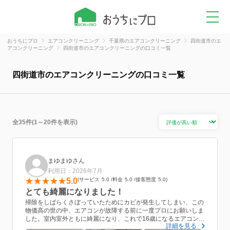
おうちにプロ
エアコンクリーニング
千葉県のエアコンクリーニング
四街道市のエ
アコンクリーニング
四街道市のエアコンクリーニングの口コミ一覧
四街道市のエアコンクリーニングの口コミ一覧
全35件(1～20件を表示)
まゆまゆさん
利用日：2026年7月
5.0
サービス
5.0
料金
5.0
接客態度
5.0
とても綺麗になりました！
掃除をしばらくさぼっていたためにカビが発生してしまい、この
物価高の世の中、エアコンが故障する前に一度プロにお願いしま
した。室内室外ともに綺麗になり、これで16歳になるエアコンの
詳細を見る
寿命が延びた気がします。