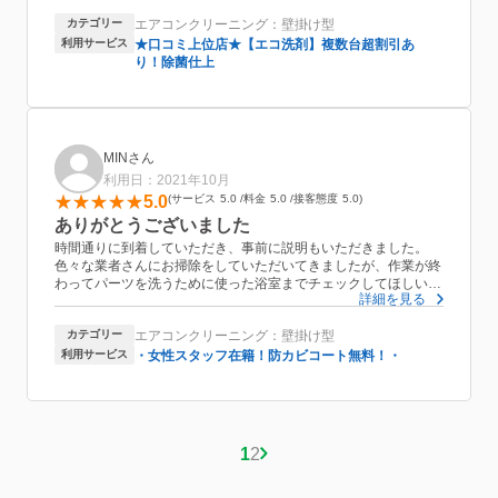
くエアコンが使えます‼️
カテゴリー
エアコンクリーニング：壁掛け型
また、来年もお願いしたいです。
ありがとうございました。
利用サービス
★口コミ上位店★【エコ洗剤】複数台超割引あ
り！除菌仕上
MINさん
利用日：2021年10月
5.0
サービス
5.0
料金
5.0
接客態度
5.0
ありがとうございました
時間通りに到着していただき、事前に説明もいただきました。
色々な業者さんにお掃除をしていただいてきましたが、作業が終
わってパーツを洗うために使った浴室までチェックしてほしいと
詳細を見る
言われたのは初めてでした。どのくらい汚れてるか、洗った後ど
のくらい綺麗になったか、を見せていただき変化もよくわかりま
カテゴリー
エアコンクリーニング：壁掛け型
した。ありがとうございました。
利用サービス
・女性スタッフ在籍！防カビコート無料！・
1
2