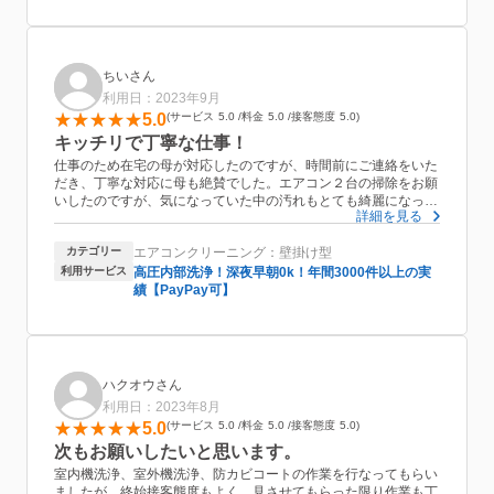
ので満足です。
ちいさん
利用日：2023年9月
5.0
サービス
5.0
料金
5.0
接客態度
5.0
キッチリで丁寧な仕事！
仕事のため在宅の母が対応したのですが、時間前にご連絡をいた
だき、丁寧な対応に母も絶賛でした。エアコン２台の掃除をお願
いしたのですが、気になっていた中の汚れもとても綺麗になって
詳細を見る
いて、爽快なのが実感でました。安心してご依頼できます。次回
他のエアコンもお願いしたいです！
カテゴリー
エアコンクリーニング：壁掛け型
利用サービス
高圧内部洗浄！深夜早朝0k！年間3000件以上の実
績【PayPay可】
ハクオウさん
利用日：2023年8月
5.0
サービス
5.0
料金
5.0
接客態度
5.0
次もお願いしたいと思います。
室内機洗浄、室外機洗浄、防カビコートの作業を行なってもらい
ましたが、終始接客態度もよく、見させてもらった限り作業も丁