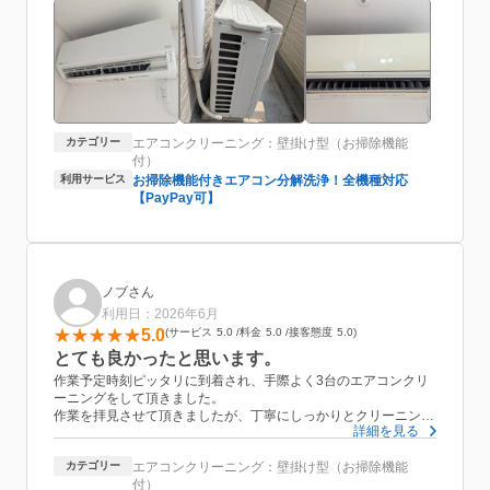
2台お願いしたのに、とてもスピーディでした。ありがとうござ
いました。※綺麗になった写真はとったのですが、汚れていたビ
フォーの写真もとればよかったなと思いました(笑)
カテゴリー
エアコンクリーニング：壁掛け型（お掃除機能
付）
利用サービス
お掃除機能付きエアコン分解洗浄！全機種対応
【PayPay可】
ノブさん
利用日：2026年6月
5.0
サービス
5.0
料金
5.0
接客態度
5.0
とても良かったと思います。
作業予定時刻ピッタリに到着され、手際よく3台のエアコンクリ
ーニングをして頂きました。
作業を拝見させて頂きましたが、丁寧にしっかりとクリーニング
詳細を見る
してもらえたと思います。
作業しながらもこちらの質問にもしっかりと答えてくださり、前
カテゴリー
エアコンクリーニング：壁掛け型（お掃除機能
回違う業者様にやってもらった時から始まった異音も、解決して
付）
くれました。