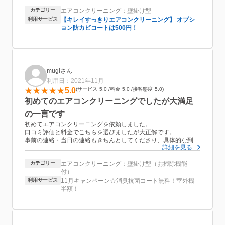
除したことありますが、比べ物にならないくらいエアコン内部が
カテゴリー
エアコンクリーニング：壁掛け型
ピカピカになっておりました。担当の方もめちゃくちゃ感じが良
く、うちの子(2歳)が懐いてしまい、べったりくっついてちょっ
利用サービス
【キレイすっきりエアコンクリーニング】 オプシ
とお仕事の邪魔してしまいました(笑)すみませんでした。またお
ョン防カビコートは500円！
願いします！
mugiさん
利用日：2021年11月
5.0
サービス
5.0
料金
5.0
接客態度
5.0
初めてのエアコンクリーニングでしたが大満足
の一言です
初めてエアコンクリーニングを依頼しました。
口コミ評価と料金でこちらを選びましたが大正解です。
事前の連絡・当日の連絡もきちんとしてくださり、具体的な到着
詳細を見る
時間のご連絡も頂きました。
カテゴリー
エアコンクリーニング：壁掛け型（お掃除機能
エアコンの右側が壁から3㎝くらいしか離れていない為、事前に
付）
その旨をお伝えしてありましたが、当日確認して頂いたところ、
完全分解はできないけれど95％くらいのクリーニングはできると
利用サービス
11月キャンペーン☆消臭抗菌コート無料！室外機
ご説明頂きました。
半額！
作業中もこれから何の作業をするのかなど説明してくださるので
不安も感じませんでした。
作業時間は2時間半程度との記載がありましたが、作業前後の時