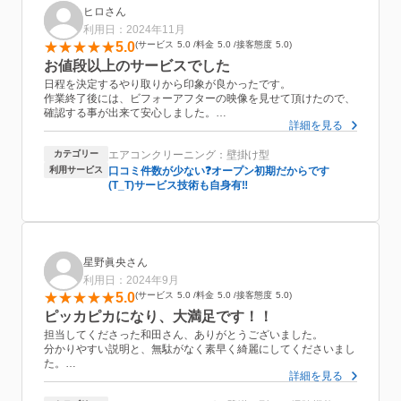
ヒロさん
利用日：2024年11月
5.0
サービス
5.0
料金
5.0
接客態度
5.0
お値段以上のサービスでした
日程を決定するやり取りから印象が良かったです。
作業終了後には、ビフォーアフターの映像を見せて頂けたので、
確認する事が出来て安心しました。
詳細を見る
作業も丁寧でしたし、使用したお風呂の排水口やフィルターまで
綺麗にして頂いたみたいで、とても助かりました。
カテゴリー
エアコンクリーニング：壁掛け型
お値段以上のサービスをして頂きました。またお願いしたいと思
います
利用サービス
口コミ件数が少ない❓オープン初期だからです
(T_T)サービス技術も自身有‼️
星野眞央さん
利用日：2024年9月
5.0
サービス
5.0
料金
5.0
接客態度
5.0
ピッカピカになり、大満足です！！
担当してくださった和田さん、ありがとうございました。
分かりやすい説明と、無駄がなく素早く綺麗にしてくださいまし
た。
詳細を見る
写真でビフォーアフターも見せてくださり、こんなにもか！って
くらい汚れてたのがすごくきれいになって大満足です。