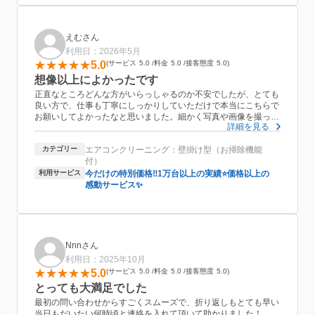
えむさん
利用日：2026年5月
5.0
サービス
5.0
料金
5.0
接客態度
5.0
想像以上によかったです
正直なところどんな方がいらっしゃるのか不安でしたが、とても
良い方で、仕事も丁寧にしっかりしていただけで本当にこちらで
お願いしてよかったなと思いました。細かく写真や画像を撮って
詳細を見る
いただき、どれだけきれいになったのかがよくわかりました。ク
リーニング後もですが、夏の使用後の乾燥についても教えていた
カテゴリー
エアコンクリーニング：壁掛け型（お掃除機能
だきためになりました。
付）
利用サービス
今だけの特別価格‼️1万台以上の実績⭐価格以上の
感動サービス✨
Nnnさん
利用日：2025年10月
5.0
サービス
5.0
料金
5.0
接客態度
5.0
とっても大満足でした
最初の問い合わせからすごくスムーズで、折り返しもとても早い
当日もだいたい何時頃と連絡を入れて頂いて助かりました！