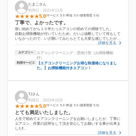
間も含めて2時間弱でした。
たまごさん
利用日：2021年11月
クリーニングを終えて…
5.0
サービス
5.0
料金
5.0
接客態度
5.0
エアコンの効きが全く違う事に本当に驚きです。
いつもエアコンとファンヒーターを併用しているのですが、ファ
丁寧で、よかったです。
ンヒーターをつけていると勘違いするほどです。
使い始めてから１０年たっエアコンの初めての掃除でした。
購入して4年が経っていましたが、自動お掃除機能がついている
自動お掃除機能が付いていたため、だいぶ油断していて何もして
からと安心しないで、もっと早くお願いすれば良かったと反省し
いなかったので、いざ開いてみたらとても大変な感じでしたが、
ました。
詳細を見る
手早く、だけど丁寧にお掃除していただき、ピカピカになりまし
た。
今後のエアコンの選び方、クリーニングのタイミングなどもご説
カテゴリー
エアコンクリーニング：壁掛け型（お掃除機能
細かい部分の説明もしてもらいましたし、自分で出来るポイント
明頂きとても参考になりました。
付）
も教えてもらえました。
本当にありがとうございました。
お値段も他に比べてお安いのに、他と多分同等のサービスをして
利用サービス
【エアコンクリーニングお得な秋価格になりまし
次回もよろしくお願い致します。
もらったと思います。
た。】お掃除機能付きエアコン！
１０年は放置しすぎっぽかったので、次は5年くらいでお願いし
ようとおもいます。
ありがとうございました。
またおねがいします。
TJさん
利用日：2021年10月
5.0
サービス
5.0
料金
5.0
接客態度
5.0
とても満足いたしました。
人生で初めてエアコンクリーニングをお願いしましたが、丁寧に
エアコン、作業の説明をして頂き安心してお願いする事が出来ま
した❗️
詳細を見る
大量の汚れが落ちてきてびっくりしましたが、これから気持ちよ