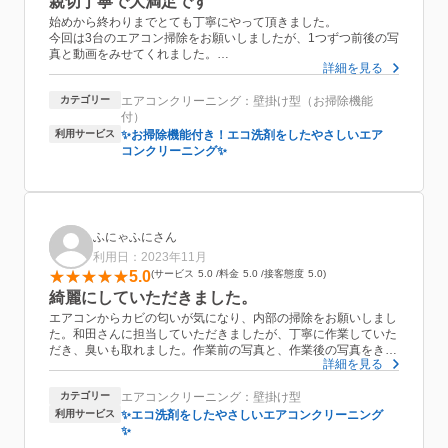
親切丁寧で大満足です
始めから終わりまでとても丁寧にやって頂きました。
今回は3台のエアコン掃除をお願いしましたが、1つずつ前後の写
真と動画をみせてくれました。
詳細を見る
最後は使用した風呂場の排水溝まできれいにしてくれびっくりし
ました。
カテゴリー
エアコンクリーニング：壁掛け型（お掃除機能
来てくださった和田様もとても親切で、またお願いしようと思い
付）
ます。
利用サービス
✨お掃除機能付き！エコ洗剤をしたやさしいエア
コンクリーニング✨
ふにゃふにさん
利用日：2023年11月
5.0
サービス
5.0
料金
5.0
接客態度
5.0
綺麗にしていただきました。
エアコンからカビの匂いが気になり、内部の掃除をお願いしまし
た。和田さんに担当していただきましたが、丁寧に作業していた
だき、臭いも取れました。作業前の写真と、作業後の写真をきち
詳細を見る
んと見せていただき、綺麗になっていました。内部がかなり汚れ
ており、カビも付着していましたが、全て綺麗に取れていまし
カテゴリー
エアコンクリーニング：壁掛け型
た。養生もしっかりしていただき、汚れ等も付かずに済みまし
た。作業内容の説明もしていただき、何をやっているかが明確で
利用サービス
✨エコ洗剤をしたやさしいエアコンクリーニング
わかりやすかったです。最後に試運転で暖房をつけたところ、掃
✨
除前よりも効きが良くなっており、カビの匂いも無くなっていた