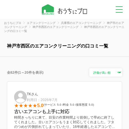
おうちにプロ
エアコンクリーニング
兵庫県のエアコンクリーニング
神戸市のエア
コンクリーニング
神戸市西区のエアコンクリーニング
神戸市西区のエアコンクリーニ
ングの口コミ一覧
神戸市西区のエアコンクリーニングの口コミ一覧
全82件(1～20件を表示)
TKさん
利用日：2026年7月
5.0
サービス
5.0
料金
5.0
接客態度
5.0
古いエアコンも上手に対応
時間きっちりに来て、目安の作業時間より前倒しで早めに終了し
てくれました。古いエアコンもうまく対応してくれました。フタ
のつめが片側折れてしまっていたり、16年経過したエアコンで部