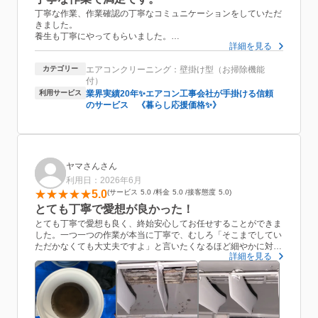
丁寧な作業、作業確認の丁寧なコミュニケーションをしていただ
きました。
養生も丁寧にやってもらいました。
詳細を見る
サービスでトイレ掃除、風呂場の排水口掃除もありがとうござい
カテゴリー
エアコンクリーニング：壁掛け型（お掃除機能
ました。
付）
やる前は黒カビがひどかったですが、
利用サービス
業界実績20年✨エアコン工事会社が手掛ける信頼
大変きれいになりました。
のサービス 《暮らし応援価格✨》
とても満足です。
またお願いしたいです。
ありがとうございました。
ヤマさんさん
利用日：2026年6月
5.0
サービス
5.0
料金
5.0
接客態度
5.0
とても丁寧で愛想が良かった！
とても丁寧で愛想も良く、終始安心してお任せすることができま
した。一つ一つの作業が本当に丁寧で、むしろ「そこまでしてい
ただかなくても大丈夫ですよ」と言いたくなるほど細やかに対応
詳細を見る
していただき、スタッフの方がしっかり教育されているんだなと
感じました。
作業中の対応や説明も分かりやすく、全てにおいて好感が持てま
した。また、お掃除前と後の写真を見せていただけたので、どの
くらい綺麗になったのかが一目で分かり、とても安心できまし