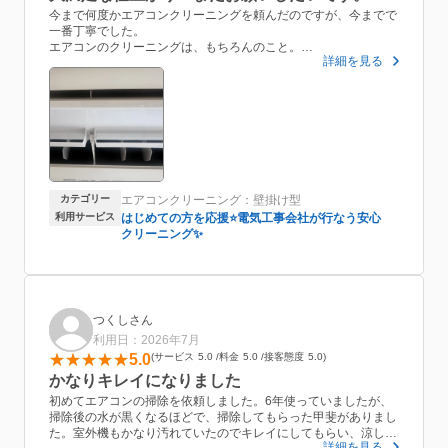
今まで何度かエアコンクリーニングを頼んだのですが、今までで
一番丁寧でした。
エアコンのクリーニングは、もちろんのこと。
詳細を見る
分解したエアコンを洗ったお風呂、汚水を流したトイレまで掃除
していただきました。こんな気持ちのいいエアコンクリーニング
は初めてです。
来てくださった久米さん、ありがとうございました。
また、アローおそうじの久米さんにお願いしたいです。
カテゴリー
エアコンクリーニング：壁掛け型
利用サービス
はじめての方を応援⭐️電気工事会社が行なう安心
クリーニング✨
つくしさん
利用日：2026年7月
5.0
サービス
5.0
料金
5.0
接客態度
5.0
かなりキレイになりました
初めてエアコンの掃除を依頼しました。6年使っていましたが、
掃除後の水が黒くなるほどで、掃除してもらった甲斐がありまし
た。室外機もかなり汚れていたのでキレイにしてもらい、涼しい
詳細を見る