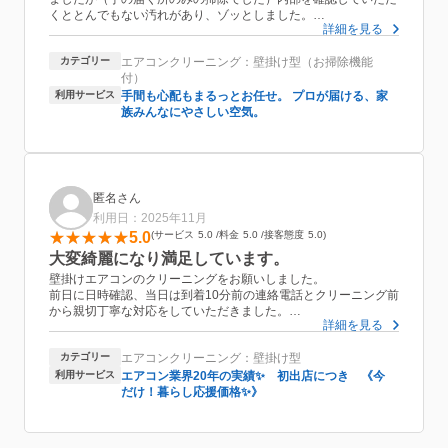
くととんでもない汚れがあり、ゾッとしました。
詳細を見る
丁寧にご説明もいただき、値段も安く、とても満足しています。
今後は定期的に清掃をお願いしようと思います。
カテゴリー
エアコンクリーニング：壁掛け型（お掃除機能
付）
利用サービス
手間も心配もまるっとお任せ。 プロが届ける、家
族みんなにやさしい空気。
匿名さん
利用日：2025年11月
5.0
サービス
5.0
料金
5.0
接客態度
5.0
大変綺麗になり満足しています。
壁掛けエアコンのクリーニングをお願いしました。
前日に日時確認、当日は到着10分前の連絡電話とクリーニング前
から親切丁寧な対応をしていただきました。
詳細を見る
自分では出来ないエアコン内部の掃除を手際よく丁寧にクリーニ
ングにしていただきました。しかもクリーニング時に使用したお
カテゴリー
エアコンクリーニング：壁掛け型
風呂のフィルターや排水溝のゴミ取りまでしていただき嬉しかっ
たです。
利用サービス
エアコン業界20年の実績✨ 初出店につき 《今
事前説明やエアコンを汚れにくく使用するアドバイス、作業後の
だけ！暮らし応援価格✨》
説明が分かりやすく助かりました。
エアコンをとても綺麗にしていただき感謝しています。
担当していただいた久米さんありがとうございました。また次も