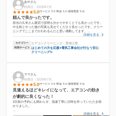
あやさん
利用日：2026年7月
5.0
サービス
5.0
料金
5.0
接客態度
5.0
頼んで良かったです。
担当の久米さん親切で説明も分かりやすくとても良かったです。
やる前とやった後の写真も見せてくださり良かったです。クリー
ニングでここまでかわれるんだと思い感動してます。
詳細を見る
2台して頂きましたが、テキパキ動かれて早く出来たので良かっ
たです。
カテゴリー
エアコンクリーニング：壁掛け型
またリピートさせていただきます。
利用サービス
はじめての方を応援⭐️電気工事会社が行なう安心
クリーニング✨
ママさん
利用日：2026年7月
5.0
サービス
5.0
料金
5.0
接客態度
5.0
見違えるほどキレイになって、エアコンの効き
が劇的に良くなった！
3日前の予約にも関わらず、迅速丁寧に日時を作っていただき助
かりました。
詳細を見る
４〜5年エアコンクリーニングができておらず、この夏は効きが