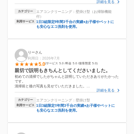
詳細を見る
品が手に入らない古さです。このようなことは問題とせず、着々
と清掃を進めてくれ、きれいになりました。作業に無駄がなく慣
カテゴリー
エアコンクリーニング：壁掛け型（お掃除機能
れていて安心できました。
付）
利用サービス
1日3組限定❗️年間3千台の実績⭐︎お子様やペットに
も安心なエコ洗剤を使用。
りーさん
利用日：2026年7月
5.0
サービス
5.0
料金
5.0
接客態度
5.0
親切で説明もきちんとしてくださいました。
初めての清掃でしたがちゃんと説明していただきありがたかった
です。
清掃前と後の写真も見せていただきました。
詳細を見る
来年もお願いしようと思います。
時間的にも1時間程で丁度良く、到着前にもお連絡いただきあり
カテゴリー
エアコンクリーニング：壁掛け型
がたかったです。
予約もたくさんあるのにいろいろ考慮いただきありがとうござい
利用サービス
1日3組限定‼️年間3千台の実績⭐︎お子様やペットに
ました。
も安心なエコ洗剤を使用。