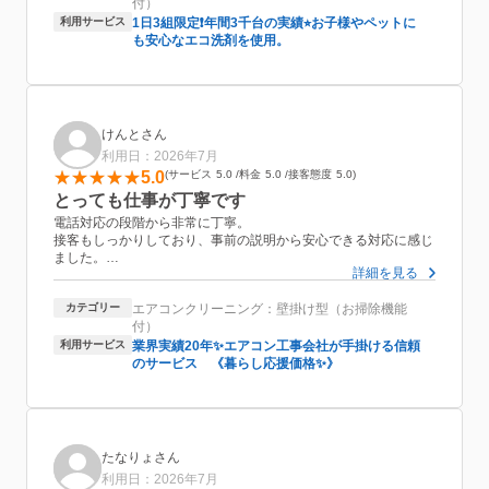
付）
てくださったので、効果が目に見えて実感できてとても安心感が
ありました。
利用サービス
1日3組限定❗️年間3千台の実績⭐︎お子様やペットに
も安心なエコ洗剤を使用。
さらに、なぜエアコンにカビが発生してしまうのかという理由
や、綺麗な状態を長持ちさせるための日常のメンテナンス方法ま
で親身になって教えていただき、大変勉強になりました。技術力
はもちろん、接客対応もプロフェッショナルで、また次回もぜひ
お願いしたいと思える業者さんです。
けんとさん
利用日：2026年7月
5.0
サービス
5.0
料金
5.0
接客態度
5.0
とっても仕事が丁寧です
電話対応の段階から非常に丁寧。
接客もしっかりしており、事前の説明から安心できる対応に感じ
ました。
詳細を見る
2名で作業いただき思ったよりすぐ終わりました。
エアコンをしっかり分解して細かいところまで清掃いただきまし
カテゴリー
エアコンクリーニング：壁掛け型（お掃除機能
た。
付）
お風呂の排水溝までサービスで清掃いただき感謝です。またお願
いしたいです。
利用サービス
業界実績20年✨エアコン工事会社が手掛ける信頼
のサービス 《暮らし応援価格✨》
たなりょさん
利用日：2026年7月