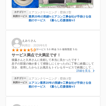
た。ここまで丁寧に対応していただけて大変満足しています。ま
た来年もぜひお願いしたいと思います。
カテゴリー
エアコンクリーニング：壁掛け型
利用サービス
業界20年の実績✨エアコン工事会社が手掛ける信
頼のサービス 《暮らし応援価格✨》
えみりさん
利用日：2026年6月
5.0
サービス
5.0
料金
5.0
接客態度
5.0
サービス満点で大満足です！
後藤さんと久米さんに依頼して本当に良かったです！
息子の部屋の物が多くて掃除しにくかったのに丁寧に綺麗にして
頂き、使用したからとお風呂もトイレもサービスで綺麗にして下
詳細を見る
さりました。
オプションでホースも依頼し、すべてピカピカでこのお値段でい
カテゴリー
エアコンクリーニング：壁掛け型
いのかと思うくらいでした。
利用サービス
エアコン業界20年の実績✨工事会社が手掛ける信
頼のサービス 《暮らし応援価格✨》