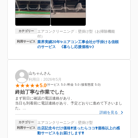
スタッフの久米さんと後藤さんはとても感じがよく、丁寧にテキ
パキと説明しながら作業してくださいました。
クーラー下にベッドがありましたが、作業前にマットレスを動か
してくれました。(作業できるのか事前に相談していました)
次回も必ずこちらにお願いします！
カテゴリー
エアコンクリーニング：壁掛け型（お掃除機能
付）
利用サービス
業界実績20年✨エアコン工事会社が手掛ける信頼
のサービス 《暮らし応援価格✨》
山ちゃんさん
利用日：2026年5月
5.0
サービス
5.0
料金
5.0
接客態度
5.0
終始丁寧な作業でした
まず前日に確認の電話連絡があり、
当日も到着前に電話連絡があり、予定どおりに進めて下さいまし
た。
詳細を見る
きちんと連絡があるので、こちらも段取りがスムーズに行えまし
た。
カテゴリー
エアコンクリーニング：壁掛け型
まず挨拶から説明、養生、作業に至るまで全て丁寧にしていただ
きました。
利用サービス
出店記念今だけ価格❣️迷ったらココ❣️価格以上の感
カビが生えないようなアドバイスも頂いたので、これから注意し
動サービスをお届けします❣️
て使っていこうと思います。