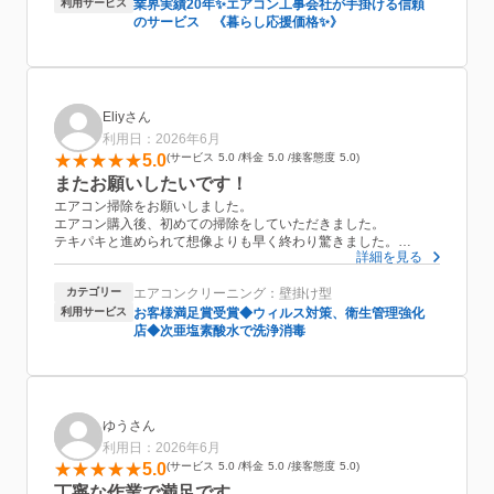
利用サービス
業界実績20年✨エアコン工事会社が手掛ける信頼
のサービス 《暮らし応援価格✨》
Eliyさん
利用日：2026年6月
5.0
サービス
5.0
料金
5.0
接客態度
5.0
またお願いしたいです！
エアコン掃除をお願いしました。
エアコン購入後、初めての掃除をしていただきました。
テキパキと進められて想像よりも早く終わり驚きました。
詳細を見る
物腰が柔らかく必要事項のみ伝えてくださるので、その点も嬉し
かったです。
カテゴリー
エアコンクリーニング：壁掛け型
室外機もお願いしましたがトータルで一時間もかからずだったの
でまたお願いしたいです！
利用サービス
お客様満足賞受賞◆ウィルス対策、衛生管理強化
店◆次亜塩素酸水で洗浄消毒
ゆうさん
利用日：2026年6月
5.0
サービス
5.0
料金
5.0
接客態度
5.0
丁寧な作業で満足です。