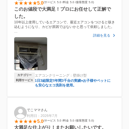
5.0
サービス
5.0
料金
5.0
接客態度
5.0
このお値段で大満足！プロにお任せして正解で
した。
10年以上使用しているエアコンで、最近エアコンをつけると咳き
込むようになり、カビが原因ではないかと思って依頼しました。
詳細を見る
やはりセルフケアでは限界があり、プロにお任せするべきだと実
感しています！
事前にこのサイトを通じてメッセージのやり取りができたので、
当日まで安心して迎えることができました。
エアコンを長持ちさせるためにも、健康面のためにも、年に1回
はプロのお掃除をお願いしようと思います。
カテゴリー
エアコンクリーニング：壁掛け型
利用サービス
1日3組限定‼️年間3千台の実績⭐︎お子様やペットに
も安心なエコ洗剤を使用。
でこママさん
利用日：2026年7月
5.0
サービス
5.0
料金
5.0
接客態度
5.0
大満足な仕上がり！またお願いしたいです。