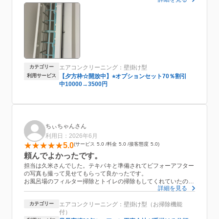
風が出るようになりました。比較的お手頃な値段で丁寧に説明し
ながら作業を進めてもらい、感謝しています。
カテゴリー
エアコンクリーニング：壁掛け型
利用サービス
【夕方枠☆開放中】⭐︎オプションセット70％割引
中10000→3500円
ちぃちゃんさん
利用日：2026年6月
5.0
サービス
5.0
料金
5.0
接客態度
5.0
頼んでよかったです。
担当は久米さんでした。テキパキと準備されてビフォーアフター
の写真も撮って見せてもらって良かったです。
お風呂場のフィルター掃除とトイレの掃除もしてくれていたので
詳細を見る
嬉しかったです。
ドレンホースも頼んでいたのですが、塊の汚れが出ていたのも写
カテゴリー
エアコンクリーニング：壁掛け型（お掃除機能
真で見せてもらったので綺麗になったんだとわかって良かったで
付）
す。