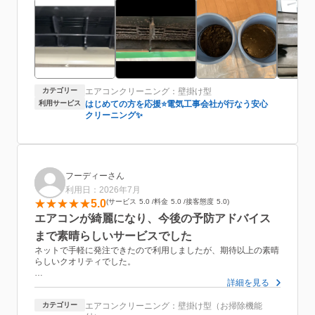
悪いと感じての依頼でした。
古い機種でしたが、丁寧にお掃除いただき、当初はエアコンのみ
だったのですが今回初めてドレーンホースも追加して一緒に清掃
していただきました。
テキパキ丁寧なお仕事でスッキリキレイにしていただきました。
水洗いに使ったお風呂場の排水までサービスで掃除していただ
き、汚水を流したトイレの掃除もサービスでしてくださり、大満
カテゴリー
エアコンクリーニング：壁掛け型
足の依頼となりました。
利用サービス
はじめての方を応援⭐️電気工事会社が行なう安心
クリーニング✨
肝心のエアコンの効きですが、クリーニング前は20度設定でなん
とか冷えていた部屋が25度設定でも十分に冷えるようになりまし
た。
久米さんと言う方が担当してくださいましたが、定期的に依頼を
しようと思います。
フーディーさん
利用日：2026年7月
5.0
サービス
5.0
料金
5.0
接客態度
5.0
エアコンが綺麗になり、今後の予防アドバイス
まで素晴らしいサービスでした
ネットで手軽に発注できたので利用しましたが、期待以上の素晴
らしいクオリティでした。
詳細を見る
作業は非常に手際よく丁寧で、気になっていたエアコン内部のカ
ビをしっかりと除去していただけました。ただ綺麗にするだけで
カテゴリー
エアコンクリーニング：壁掛け型（お掃除機能
なく、洗浄前と洗浄後のビフォーアフターの写真を撮影して見せ