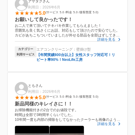
アヤタクさん
利用日：2026年6月
5.0
サービス
5.0
料金
5.0
接客態度
5.0
お願いして良かったです！
お二人で来て頂いてテキパキ作業してもらえました！
雰囲気も良く気さくにお話、対応もして頂けたので安心でした。
カビがあちこちついていましたが外せる部品を全部はずしてきれ
詳細を見る
いにしてもらえて
安心して今日からエアコン使う事が出来るのでうれしいです！
カテゴリー
エアコンクリーニング：壁掛け型
またお願いしたいです。ありがとうございました！
利用サービス
【年間実績800台以上】女性スタッフ対応可！リ
ピート率90%！NeoLife工房
ともさん
利用日：2026年6月
5.0
サービス
5.0
料金
5.0
接客態度
5.0
新品同様のキレイさに！！
お掃除機能付きの2台でのお値段です。
時間は全部で3時間半くらいでした。
10年間一度も内部の掃除をしてなかったクーラーも画像のように
詳細を見る
新品同様にキレイにしていただきました。
排水や掃除で使用したトイレとお風呂も洗剤を使って掃除してく
れました。