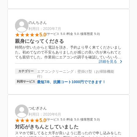
のんちさん
利用日：2020年7月
5.0
サービス
5.0
料金
5.0
接客態度
5.0
親身になってくださる
時間が空いたからと電話を頂き、予約より早く来てくださいまし
た。初めてなので不安もありましたが感じの良い方が来られてと
ても親切でした。作業前にエアコンの調子を確認していろいろと
詳細を見る
相談にのって下さいました。作業が始まるとテキパキとあっとい
う間にきれいになりました。相場より低価格で作業していただけ
カテゴリー
エアコンクリーニング：壁掛け型（お掃除機能
て感謝です。今後もぜひお世話になりたいと思いました。
付）
利用サービス
最短7/8、抗菌コート1000円でできます！
つむぎさん
利用日：2020年6月
5.0
サービス
5.0
料金
5.0
接客態度
5.0
対応がきちんとしていました
スマホで探してると大手が良いように思ったので申し込みをした