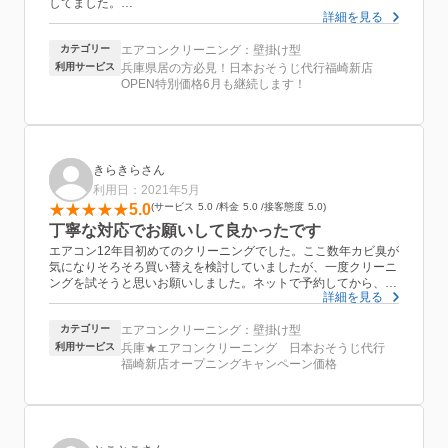
してました。
詳細を見る
（年式がどこにも書かれてなかったけど多分20年ぐらい前のエア
コンだと思う。）
カテゴリー
エアコンクリーニング：壁掛け型
子供が産まれて子供部屋に使いたかったので思い切ってエアコン
クリーニングする事にしました。
利用サービス
兵庫県居の方必見！日本おそうじ代行福崎新店
共働きなのでなかなか日中が難しくて
OPEN特別価格6月も継続します！
１９時からのお願いだったんですけど対応してくれ、古いエアコ
ンで予想を超える汚れで二時間ぐらいかかってしまいました。
暑い中申し訳なかったです…
スタッフの方は嫌な顔ひとつせず
丁寧に説明してくれながら作業してくれました。
きらきらさん
ありがとうございます。
利用日：2021年5月
5.0
サービス
5.0
料金
5.0
接客態度
5.0
丁寧な対応でお願いして良かったです
エアコン12年目初めてのクリーニングでした。ここ数年カビ臭が
気になりそろそろ買い替えを検討していましたが、一度クリーニ
ングを試そうと思いお願いしました。ネットで予約してから、日
詳細を見る
時の連絡、メールでの連絡、当日到着前の連絡ととても丁寧でし
た。
カテゴリー
エアコンクリーニング：壁掛け型
また、当日のクリーニングも、時間をかけて丁寧に取り組んでく
ださりとても有難かったです。もう数年エアコンには頑張っても
利用サービス
兵庫★エアコンクリーニング 日本おそうじ代行
らえるといいな〜と思います。
福崎新店オープニングキャンペーン価格