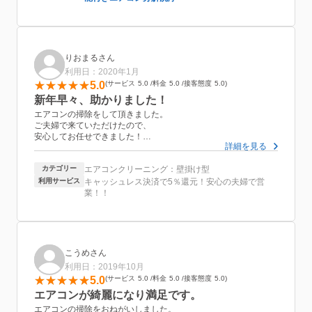
りおまるさん
利用日：2020年1月
5.0
サービス
5.0
料金
5.0
接客態度
5.0
新年早々、助かりました！
エアコンの掃除をして頂きました。
ご夫婦で来ていただけたので、
安心してお任せできました！
詳細を見る
お水と、コンセントを用意しただけで、
丁寧にしっかりしていただけたと思います！！
カテゴリー
エアコンクリーニング：壁掛け型
汚水も持って帰って貰ったようで、なんだか申し訳ないです…笑
最後の説明も分かりやすく、次回の目安も教えてもらえて、大満
利用サービス
キャッシュレス決済で5％還元！安心の夫婦で営
足です！！
業！！
こうめさん
利用日：2019年10月
5.0
サービス
5.0
料金
5.0
接客態度
5.0
エアコンが綺麗になり満足です。
エアコンの掃除をおねがいしました。