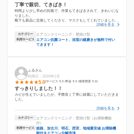
丁寧で親切、てきぱき！
時間より少し早めの到着で、作業もてきぱきされて、きれいにな
りました。
靴下も新品に交換してくださり、マスクもしてくれていました。
詳細を見る
乾燥させるためにエアコンを作動させたまま帰られましたが、わ
ざわざ電話で何分後に切ってくださいと教えていただきました。
カテゴリー
エアコンクリーニング：壁掛け型
またお願いしたいです。
利用サービス
エアコン抗菌コート、浴室の鏡磨きが無料で付い
てきます！
ふるさん
利用日：2020年1月
5.0
サービス
5.0
料金
5.0
接客態度
5.0
すっきりしました！！
カビが生えていましたが、手際良く丁寧に綺麗にしていただきま
した。
詳細を見る
質問にも快くアドバイスして下さり、
金額もわかりやすかったので次回は他のエアコンも併せてお任せ
カテゴリー
エアコンクリーニング：壁掛け型（お掃除機能
したいと思います。
付）
利用サービス
姫路、加古川、明石、西宮、地域最安値 お掃除機
能付きエアコン分解洗浄