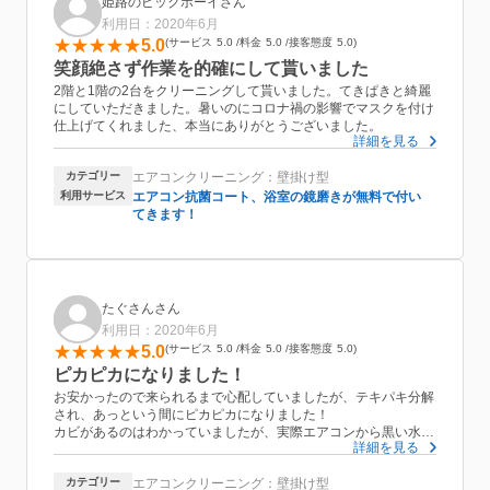
姫路のビックボーイさん
利用日：2020年6月
5.0
サービス
5.0
料金
5.0
接客態度
5.0
笑顔絶さず作業を的確にして貰いました
2階と1階の2台をクリーニングして貰いました。てきぱきと綺麗
にしていただきました。暑いのにコロナ禍の影響でマスクを付け
仕上げてくれました、本当にありがとうございました。
詳細を見る
カテゴリー
エアコンクリーニング：壁掛け型
利用サービス
エアコン抗菌コート、浴室の鏡磨きが無料で付い
てきます！
たぐさんさん
利用日：2020年6月
5.0
サービス
5.0
料金
5.0
接客態度
5.0
ピカピカになりました！
お安かったので来られるまで心配していましたが、テキパキ分解
され、あっという間にピカピカになりました！
カビがあるのはわかっていましたが、実際エアコンから黒い水が
詳細を見る
大量に出てくるとゾッとしますね…。
5歳児が気になって周りをチョロチョロ、作業中に何度も話しか
カテゴリー
エアコンクリーニング：壁掛け型
けたりして申し訳なかったのですが、笑顔で対応して頂けました