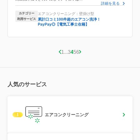
詳細を見る
見ていてとてもすっきりしました。
この夏は気持ちよくエアコンがつけられそうです。
カテゴリー
エアコンクリーニング：壁掛け型
ありがとうございました！
利用サービス
累計口コミ100件超のエアコン洗浄！
PayPay◎【電気工事士在籍】
1
...
3
4
5
6
人気のサービス
エアコンクリーニング
1