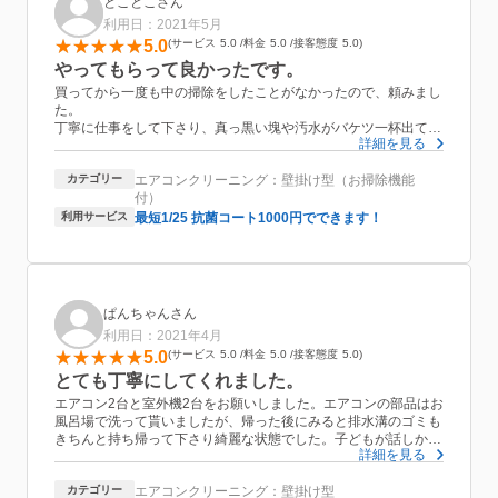
とことこさん
利用日：2021年5月
5.0
サービス
5.0
料金
5.0
接客態度
5.0
やってもらって良かったです。
買ってから一度も中の掃除をしたことがなかったので、頼みまし
た。
丁寧に仕事をして下さり、真っ黒い塊や汚水がバケツ一杯出てき
詳細を見る
ました。
自分では出来ないし、料金もよそより安かったので満足です。
カテゴリー
エアコンクリーニング：壁掛け型（お掃除機能
抗菌コートは自分でも出来そうでしたが、どこまで外していいか
付）
もわからないので、頼みました。
利用サービス
最短1/25 抗菌コート1000円でできます！
ぱんちゃんさん
利用日：2021年4月
5.0
サービス
5.0
料金
5.0
接客態度
5.0
とても丁寧にしてくれました。
エアコン2台と室外機2台をお願いしました。エアコンの部品はお
風呂場で洗って貰いましたが、帰った後にみると排水溝のゴミも
きちんと持ち帰って下さり綺麗な状態でした。子どもが話しかけ
詳細を見る
ても快く応じてくださり、値段も他と比べても良心的なお値段で
した。放置して3年、とても汚れていてお願いして良かったなぁ
カテゴリー
エアコンクリーニング：壁掛け型
と思いました。