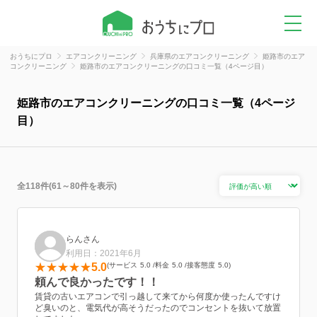
おうちにプロ
エアコンクリーニング
兵庫県のエアコンクリーニング
姫路市のエア
コンクリーニング
姫路市のエアコンクリーニングの口コミ一覧（4ページ目）
姫路市のエアコンクリーニングの口コミ一覧（4ページ
目）
全118件(61～80件を表示)
らんさん
利用日：2021年6月
5.0
サービス
5.0
料金
5.0
接客態度
5.0
頼んで良かったです！！
賃貸の古いエアコンで引っ越して来てから何度か使ったんですけ
ど臭いのと、電気代が高そうだったのでコンセントを抜いて放置