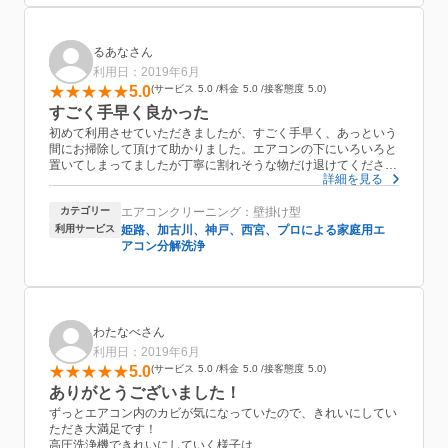
るあなさん
利用日：2019年6月
5.0
サービス
5.0
料金
5.0
接客態度
5.0
すごく手早く良かった
初めて利用させていただきましたが、すごく手早く、あっという
間にお掃除して頂けて助かりました。エアコンの下にいろいろと
置いてしまってましたが丁寧に割れそうな物だけ退けてくださ
詳細を見る
り、そぉっと布をかけて頂き、お掃除後は掃除機までかけて頂い
てゴミ１つ落ちていなかったので、気分も良かったです！エアコ
カテゴリー
エアコンクリーニング：壁掛け型
ンから出てくる臭さもその後使用しても全く臭いません(^ ^)とっ
ても綺麗にして頂けて嬉しいです♪またお願いすると思います♪
利用サービス
姫路、加古川、神戸、西宮、プロによる家庭用エ
アコン分解洗浄
わたなべさん
利用日：2019年6月
5.0
サービス
5.0
料金
5.0
接客態度
5.0
ありがとうございました！
ずっとエアコン内のカビが気になっていたので、きれいにしてい
ただき大満足です！
高圧洗浄機できれいにしていく様子は