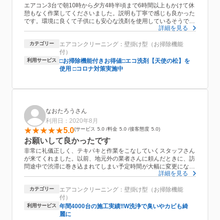
エアコン3台で朝10時から夕方4時半頃まで6時間以上もかけて休
憩もなく作業してくださいました。説明も丁寧で感じも良かった
です。環境に良くて子供にも安心な洗剤を使用しているそうで安
詳細を見る
心してお任せできました。
エアコンとは関係ない相談にも乗っていただき快くお返事いただ
カテゴリー
エアコンクリーニング：壁掛け型（お掃除機能
いて助かりました。
付）
利用サービス
□お掃除機能付きお得値□エコ洗剤【天使の松】を
使用 □コロナ対策実施中
なおたろうさん
利用日：2020年8月
5.0
サービス
5.0
料金
5.0
接客態度
5.0
お願いして良かったです
非常に礼儀正しく、テキパキと作業をこなしていくスタッフさん
が来てくれました。以前、地元外の業者さんに頼んだときに、訪
問途中で渋滞に巻き込まれてしまい予定時間が大幅に変更になっ
詳細を見る
てしまったことがありました。この度は、作業開始時間の遅延が
ないように地元業者さんにお願い致しました。大手業者さんでは
カテゴリー
エアコンクリーニング：壁掛け型（お掃除機能
ないのですが、エアコンもきれいになり、接客も好感が持てて、
付）
またお願いしたいと思いました。
利用サービス
年間4000台の施工実績‼️W洗浄で臭いやカビも綺
麗に