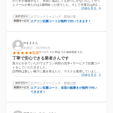
のですが連絡がなく、本部に電話しても待つしかないらしくやっ
とメールが来たのは1週間経った頃でした。そして作業日は約1ヶ
詳細を見る
月半先以降という内容でしたので、あわてて他の業者を探してこ
ちらに連絡しました。すぐにメールが届き近い日にちで予約がで
カテゴリー
エアコンクリーニング：壁掛け型
きました。当日も礼儀正しく手際もよく作業してくださり気持ち
良い対応でした。ありがとうございました。
利用サービス
エアコン抗菌コートが無料で付いてきます！
mままさん
利用日：2020年6月
5.0
サービス
5.0
料金
5.0
接客態度
5.0
丁寧で安心できる業者さんです
黒カビがきていたのでエアコン内部の洗浄＋サービスで抗菌コー
トをしていただきました。
訪問時は新しい靴下に履き替えたり、マスクも着用していまし
詳細を見る
た！
カテゴリー
エアコンクリーニング：壁掛け型
作業も丁寧でスピード感もあり手際が良かったです。
依頼して良かったなと思いました◎
利用サービス
エアコン抗菌コート、浴室の鏡磨きが無料で付い
てきます！