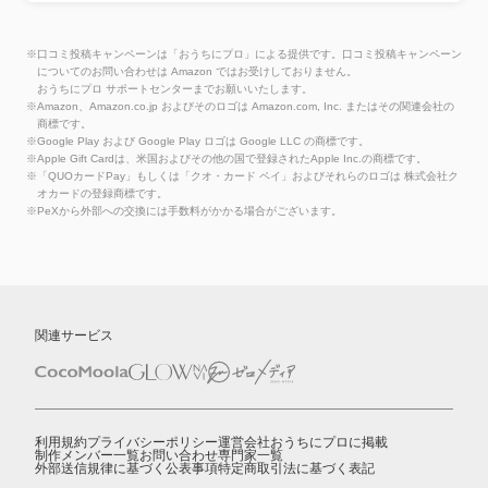
※口コミ投稿キャンペーンは「おうちにプロ」による提供です。口コミ投稿キャンペーン
についてのお問い合わせは Amazon ではお受けしておりません。
おうちにプロ サポートセンターまでお願いいたします。
※Amazon、Amazon.co.jp およびそのロゴは Amazon.com, Inc. またはその関連会社の
商標です。
※Google Play および Google Play ロゴは Google LLC の商標です。
※Apple Gift Cardは、米国およびその他の国で登録されたApple Inc.の商標です。
※「QUOカードPay」もしくは「クオ・カード ペイ」およびそれらのロゴは 株式会社ク
オカードの登録商標です。
※PeXから外部への交換には手数料がかかる場合がございます。
関連サービス
利用規約
プライバシーポリシー
運営会社
おうちにプロに掲載
制作メンバー一覧
お問い合わせ
専門家一覧
外部送信規律に基づく公表事項
特定商取引法に基づく表記