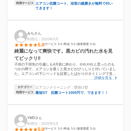
◎
利用サービス
エアコン抗菌コート、浴室の鏡磨きが無料で付い
また頼みたいと思える業者さんです！
てきます！
みちさん
利用日：2020年5月
5.0
サービス
5.0
料金
5.0
接客態度
5.0
綺麗になって爽快です。黒カビの汚れた水を見
てビックリ‼️
子供の下宿先の引越しも4月前に終わり、やれやれと思ったのも
つかの間で、エアコンを覗くと黒カビがびっしりと付いていまし
た。エアコンの下にベッドを設置したばかりのタイミングで見つ
詳細を見る
けてしまいました。早速ネットで予約を入れた所、次の日にメー
ルが届きました。ネットで不安がありましたが、具体的に内容の
カテゴリー
エアコンクリーニング：壁掛け型
確認があり、こちらからも詳細をメールで送る事が出来ました。
前日には内容確認のメールが届き、来られる前にも電話がありま
利用サービス
最短5/7 抗菌コート1000円で、できます！！
した。スリッパも持参され、事前の説明があり最後までテキパキ
と作業をして下さいました。こちらの質問にも丁寧に答えてくだ
さり、不安はなかったです。抗菌コートも付けて税込み
7,000円以外、他に料金も発生しませんでした。頼んで良かった
です。
YMDさん
利用日：2020年5月
5.0
サービス
5.0
料金
5.0
接客態度
5.0