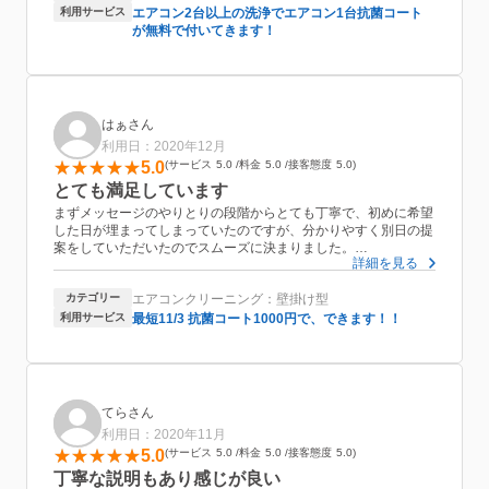
利用サービス
エアコン2台以上の洗浄でエアコン1台抗菌コート
が無料で付いてきます！
はぁさん
利用日：2020年12月
5.0
サービス
5.0
料金
5.0
接客態度
5.0
とても満足しています
まずメッセージのやりとりの段階からとても丁寧で、初めに希望
した日が埋まってしまっていたのですが、分かりやすく別日の提
案をしていただいたのでスムーズに決まりました。
詳細を見る
当日のクリーニングの間も、今からこういう理由でこのような作
業をします。とその都度説明をしていただけるので安心して任せ
カテゴリー
エアコンクリーニング：壁掛け型
る事ができました。
価格も良心的でまた機会があればお願いしたいです。
利用サービス
最短11/3 抗菌コート1000円で、できます！！
てらさん
利用日：2020年11月
5.0
サービス
5.0
料金
5.0
接客態度
5.0
丁寧な説明もあり感じが良い