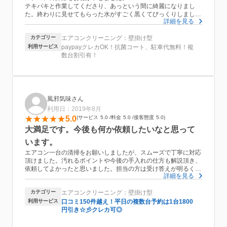
テキパキと作業してくださり、あっという間に綺麗になりまし
た。終わりに見せてもらった水がすごく黒くてびっくりしまし
詳細を見る
た。またお願いしたいです。
ありがとうございました。
カテゴリー
エアコンクリーニング：壁掛け型
利用サービス
paypayクレカOK！抗菌コート、駐車代無料！複
数台割引有！
風邪気味さん
利用日：2019年8月
5.0
サービス
5.0
料金
5.0
接客態度
5.0
大満足です。今後も何か依頼したいなと思って
います。
エアコン一台の清掃をお願いしましたが、スムーズで丁寧に対応
頂けました。汚れるポイントや今後の手入れの仕方も解説頂き、
依頼してよかったと思いました。担当の方は受け答えが明るく丁
詳細を見る
寧で、細かい質問もしっかり解説してもらえるので今後も何か相
談できればと思います。
カテゴリー
エアコンクリーニング：壁掛け型
利用サービス
口コミ150件越え！平日の複数台予約は1台1800
円引き☆彡クレカ可◎