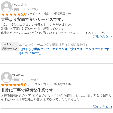
いりとさん
利用日：2021年9月
5.0
サービス
5.0
料金
5.0
接客態度
5.0
大手より安価で良いサービスです。
お1人で2台のエアコンの掃除をしていただきました。
質問にも丁寧に対応いただき、感謝しています。
作業以外でもいろんな役立つ知識を教えていただいたので、これからの生活にい
詳細を見る
かせそうです。
次回は数年後になると思いますが、また同じ方にお願いしたいです。
カテゴリー
エアコンクリーニング：壁掛け型（お掃除機能付）
この度はありがとうございました。
利用サービス
（おそうじ機能タイプ）エアコン高圧洗浄クリーニングでカビ汚れ
もピカピカに^_^
のぶさん
利用日：2021年9月
5.0
サービス
5.0
料金
5.0
接客態度
5.0
非常に丁寧で親切な作業です
お掃除機能付きのエアコン1台のクリーニングを依頼しました。安い料金にも関わ
らずたいへん丁寧に細かい部分までやっていただきました。
詳細を見る
本体はもちろん、分解に手間のかかるドレンパンやドレンホースもきれいにして
いただき、料金は大手に比べるとやすいので依頼前は不安がありましたがまった