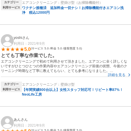
カテゴリー
エアコンクリーニング：壁掛け型（お掃除機能付）
く問題ありませんでした。
利用サービス
ワクチン接種済 追加料金一切ナシ！お掃除機能付きエアコン洗
作業都度にエアコンの汚れ具合を見せてほしいなどといったこちらの要望にも答
浄 税込12000円
えていただき、信頼しながらおまかせすることができました。
身なり・道具・養生もキレイで、作業後も周囲が汚れていることもなく良かった
です。
yoshiさん
またリピートします。ありがとうございました。
利用日：2021年9月
5.0
サービス
5.0
料金
5.0
接客態度
5.0
とても丁寧な作業でした。
エアコンクリーニングで初めて利用させて頂きました。エアコンに全く詳しくな
いですがひとつひとつの作業内容やエアコンクリーニング前後の状態、今後のク
リーニング時期など丁寧に教えてもらい、とても参考になりました。
詳細を見る
また、マスクの着用など感染対策も行われており安心できました。
カテゴリー
エアコンクリーニング：壁掛け型
利用サービス
【年間実績800台以上】女性スタッフ対応可！リピート率87%！
NeoLife工房
あんさん
利用日：2021年9月
サービス
5.0
料金
5.0
接客態度
5.0