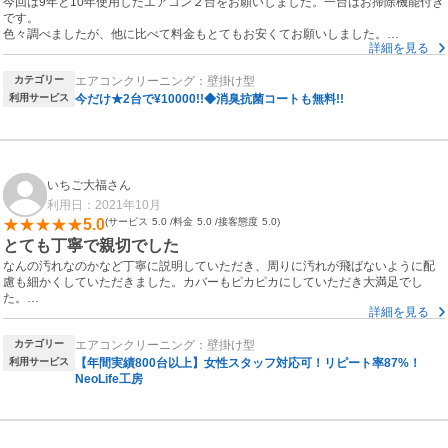
今回は9年と10年使用したエアコン２台をお願いしました。一台はお掃除機能付き
です。
色々調べましたが、他に比べて料金もとてもお安くてお願いしました。
詳細を見る
カビだらけでぞっとするお掃除前とピカピカになったお掃除後の写真も見せて頂
き、この料金で大満足です。
カテゴリー
エアコンクリーニング：壁掛け型
友達や親戚にも勧めたいと思いました。
ありがとうございました！
利用サービス
今だけ★2台で¥10000!!◆消臭抗菌コートも無料!!
いちご大福さん
利用日：2021年10月
5.0
サービス
5.0
料金
5.0
接客態度
5.0
とても丁寧で親切でした
なんの汚れなのかなど丁寧に説明していただき、周りに汚れが飛ばないように配
慮も細かくしていただきました。カバーもピカピカにしていただき大満足でし
た。
詳細を見る
目に見えて汚れが酷かったのが、ピカピカになり嬉しかったです。
クリーニングしながら楽しくお話しもさせていただき、あっという間に終わって
カテゴリー
エアコンクリーニング：壁掛け型
しまいました。
また来年の夏が終われば今回依頼しなかった室外機と別部屋のエアコンもお願い
利用サービス
【年間実績800台以上】女性スタッフ対応可！リピート率87%！
したいです。
NeoLife工房