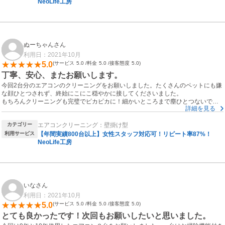
NeoLife工房
ぬーちゃんさん
利用日：2021年10月
5.0
サービス
5.0
料金
5.0
接客態度
5.0
丁寧、安心、またお願いします。
今回2台分のエアコンのクリーニングをお願いしました。たくさんのペットにも嫌
な顔ひとつされず、終始にこにこ穏やかに接してくださいました。
もちろんクリーニングも完璧でピカピカに！細かいところまで塵ひとつないで
詳細を見る
す。クリーニング後の説明もわかりやすく、また絶対にお願いしたいと思いまし
た。綺麗にしてくださったおかげで確実に快適に過ごせます。ありがとうござい
カテゴリー
エアコンクリーニング：壁掛け型
ました。
利用サービス
【年間実績800台以上】女性スタッフ対応可！リピート率87%！
NeoLife工房
いなさん
利用日：2021年10月
5.0
サービス
5.0
料金
5.0
接客態度
5.0
とても良かったです！次回もお願いしたいと思いました。