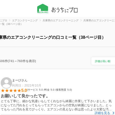
にプロ
エアコンクリーニング
兵庫県のエアコンクリーニング
兵庫県のエアコンクリーニ
一覧（38ページ目）
庫県のエアコンクリーニングの口コミ一覧（38ページ目）
506件(741～760件を表示)
まーぴさん
利用日：2021年10月
5.0
サービス
5.0
料金
5.0
接客態度
5.0
お願いして良かったです。
とても丁寧に、細かな気遣いもしてくれながら綺麗に作業して下さいました。気
になってた汚れをとってもらってエアコンからの空気が綺麗になりました。とっ
てもらった汚れを見てびっくり。エアコンの見えない所は思ったより大変な汚れ
詳細を見る
だったのですね。これで安心して使えます。またよろしくお願いします。