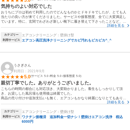
5.0
気持ちのよい対応でした
おうちにプロは初めて利用したのでどんなものかとドキドキでしたが、とても人
当たりの良い方が来てくださりました。サービスや接客態度、全てに大変満足し
ています。特に、玄関でわざわざ新しい靴下に履き替えて下さったことなど、な
詳細を見る
るべく家を汚さない気遣いが嬉しかったです。また機会があればお願いしたいで
す。
カテゴリー
エアコンクリーニング：壁掛け型
利用サービス
エアコン高圧洗浄クリーニングでカビ汚れもピカピカ^_^
うさぎさん
利用日：2021年9月
5.0
サービス
5.0
料金
5.0
接客態度
5.0
親切丁寧でした。ありがとうございました。
こちらの時間の都合にも対応頂き、大変助かりました。養生もしっかりして頂
き、お貸しした風呂場も使用後は綺麗でした。
商品の売り付けや追加支払いも無く、エアコンもかなり綺麗になりとてもありが
詳細を見る
たかったです。
もう一台清掃を迷っていたエアコンの価格と時間の見積もりもしていただきまし
カテゴリー
エアコンクリーニング：壁掛け型
た。こちらも時期が来たらお願いしたいです。
利用サービス
ワクチン接種済 追加料金一切ナシ！壁掛けエアコン洗浄 税込
6000円