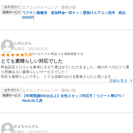
カテゴリー
エアコンクリーニング：壁掛け型
利用サービス
ワクチン接種済 追加料金一切ナシ！壁掛けエアコン洗浄 税込
6000円
しのぶさん
利用日：2021年10月
5.0
サービス
5.0
料金
5.0
接客態度
5.0
とても素晴らしい対応でした
料金設定と口コミを参考にさせて選ばせていただきました。他の方々の口コミ通
り想像以上に素晴らしいサービスでした！
対応も素晴らしいですし、とても信頼のおける業者さんだと思います。
詳細を見る
私は素人ですが、初歩的な質問に対してでも的確な答えをいただき口コミNO.1と
いうのも納得です！
カテゴリー
エアコンクリーニング：壁掛け型
利用サービス
【年間実績800台以上】女性スタッフ対応可！リピート率87%！
NeoLife工房
かよちゃんさん
利用日：2021年10月