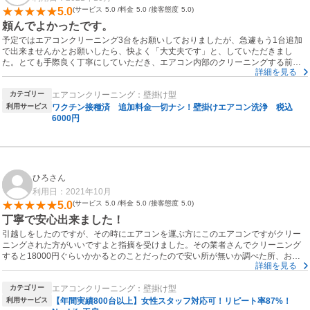
5.0
サービス
5.0
料金
5.0
接客態度
5.0
頼んでよかったです。
予定ではエアコンクリーニング3台をお願いしておりましたが、急遽もう1台追加
で出来ませんかとお願いしたら、快よく「大丈夫です」と、していただきまし
た。とても手際良く丁寧にしていただき、エアコン内部のクリーニングする前と
詳細を見る
した後を見せていただき、きれいになった事の確認もできました。
これから暖房にも安心して使用できます。ありがとうございました。
カテゴリー
エアコンクリーニング：壁掛け型
利用サービス
ワクチン接種済 追加料金一切ナシ！壁掛けエアコン洗浄 税込
6000円
ひろさん
利用日：2021年10月
5.0
サービス
5.0
料金
5.0
接客態度
5.0
丁寧で安心出来ました！
引越しをしたのですが、その時にエアコンを運ぶ方にこのエアコンですがクリー
ニングされた方がいいですよと指摘を受けました。その業者さんでクリーニング
すると18000円ぐらいかかるとのことだったので安い所が無いか調べた所、おう
詳細を見る
ちにプロさんがヒットし依頼をかけました。
カテゴリー
エアコンクリーニング：壁掛け型
利用サービス
【年間実績800台以上】女性スタッフ対応可！リピート率87%！