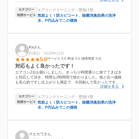
が降っていて私の家まで来るのも大変でしたでしょうに本当に助
かりました、ありがとうございます。次回またお願いしたいと思
カテゴリー
エアコンクリーニング：壁掛け型
います。
利用サービス
気前よく！防カビコート、除菌消臭効果の洗浄
水、P代込みでこの価格
Kaさん
利用日：2020年12月
5.0
サービス
5.0
料金
5.0
接客態度
5.0
対応もよく良かったです！
エアコン2台お願いしました。きっちり時間通りに来ててきぱき
と対応して頂き、時間も2時間弱で終わりました。他と比べ価格
も良心的ですし仕上がりも満足で、今回頼んで良かったです。今
詳細を見る
まではCM等で見る大手の会社に頼んでいましたが、これからは
こちらの会社にお願いしたいです。
カテゴリー
エアコンクリーニング：壁掛け型
利用サービス
気前よく！防カビコート、除菌消臭効果の洗浄
水、P代込みでこの価格
マエカワさん