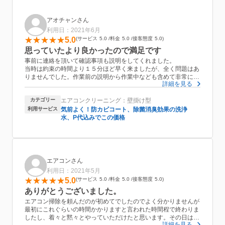
当日はお二人での作業
2時間位の予定は1時間半ほどで終了。
最後に排出された真っ黒な水を見た時は、お願いして良かったと
アオチャンさん
心から思いました。
利用日：2021年6月
作業員の方もキチッとした方々で、言葉使い、接客態度、気持ち
5.0
サービス
5.0
料金
5.0
接客態度
5.0
良い応対でした。
またお願いしたいと思いました。
思っていたより良かったので満足です
ありがとうございました。
事前に連絡を頂いて確認事項も説明をしてくれました。
当時は約束の時間より１５分ほど早く来ましたが、全く問題はあ
りませんでした。作業前の説明から作業中なども含めて非常に丁
詳細を見る
寧であり次回もまたお願いをしようと思っています。今回はじめ
てクリーニングをしましたが、思っていたより分解していたの
カテゴリー
エアコンクリーニング：壁掛け型
で、びっくりしました。トータルの作業時間は１時間４５分でし
た。
利用サービス
気前よく！防カビコート、除菌消臭効果の洗浄
水、P代込みでこの価格
エアコンさん
利用日：2021年5月
5.0
サービス
5.0
料金
5.0
接客態度
5.0
ありがとうございました。
エアコン掃除を頼んだのが初めてでしたのでよく分かりませんが
最初にこれぐらいの時間かかりますと言われた時間程で終わりま
したし、着々と黙々とやっていただけたと思います。その日は雨
詳細を見る