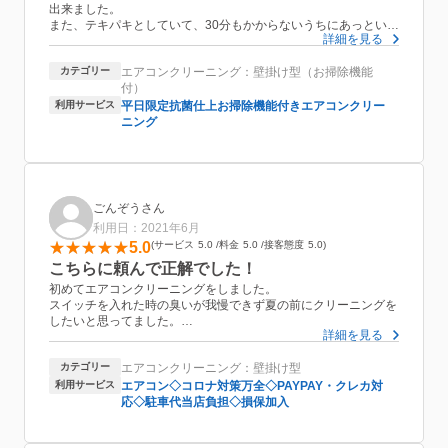
出来ました。
また、テキパキとしていて、30分もかからないうちにあっという
詳細を見る
間に綺麗にして頂きました！エアコンの悩みがあったのですが、
丁寧にアドバイスもして頂き有難いです。
カテゴリー
エアコンクリーニング：壁掛け型（お掃除機能
金額含めてとても満足でした。
付）
この夏快適に過ごせそうです。
利用サービス
平日限定抗菌仕上お掃除機能付きエアコンクリー
また来年お願いしたいと思います。
ニング
ごんぞうさん
利用日：2021年6月
5.0
サービス
5.0
料金
5.0
接客態度
5.0
こちらに頼んで正解でした！
初めてエアコンクリーニングをしました。
スイッチを入れた時の臭いが我慢できず夏の前にクリーニングを
したいと思ってました。
詳細を見る
依頼して正解でした！
丁寧に手際よく作業が進み、見ていてもそんな奥まで？と思うく
カテゴリー
エアコンクリーニング：壁掛け型
らい細かいどころではまでクリーニングしていただきました。
ネットで申し込んでからも、不安な点を尋ねたら直ぐに回答して
利用サービス
エアコン◇コロナ対策万全◇PAYPAY・クレカ対
いただき、不安も解消。
応◇駐車代当店負担◇損保加入
前日、当日と予約確認のメールも届き準備万端で作業日を迎えま
した。