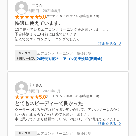
にーさん
利用日：2021年8月
5.0
サービス
5.0
料金
5.0
接客態度
5.0
快適に使えています。
13年使っているエアコンクリーニングをお願いしました。
予定時刻より10分前には来ていただき、
初めてのエアコンクリーニングでしたが
詳細を見る
仕事がとても丁寧で気さくな方なので安心してお任せできまし
た。
カテゴリー
エアコンクリーニング：壁掛け型
片付けも手際良くをしていて感心しました。
エアコンも快適に使えています。
利用サービス
24時間対応のエアコン高圧洗浄(夜間ok)
又、利用させて頂きます。
この度は、ありがとうございました。
リエさん
利用日：2021年7月
5.0
サービス
5.0
料金
5.0
接客態度
5.0
とてもスピーディーで良かった
クーラーつけるたびカビっぽい匂いがして、アレルギーなのかく
しゃみが止まらなかったのでお願いしました。
中は思ってたより綺麗でしたが、やはりカビで汚れてるとこもあ
詳細を見る
り、綺麗にしていただき、匂いも無くなり良かったです！
なるべくカビないように使う方法も教えて頂き勉強になりまし
カテゴリー
エアコンクリーニング：壁掛け型
た。