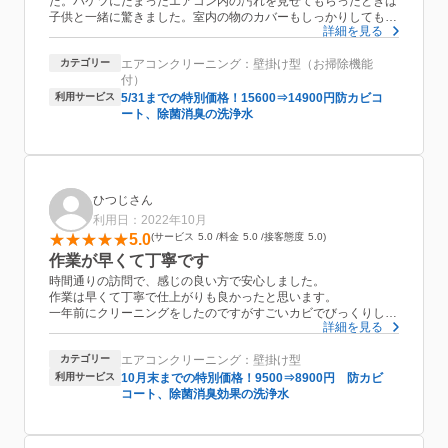
た。バケツにたまったエアコン内の汚れを見せてもらったときは
子供と一緒に驚きました。室内の物のカバーもしっかりしてもら
詳細を見る
いきれいに作業してもらいました。追加オプションの室外機清掃
もとてもきれいにしてもらい満足でした。
カテゴリー
エアコンクリーニング：壁掛け型（お掃除機能
付）
利用サービス
5/31までの特別価格！15600⇒14900円防カビコ
ート、除菌消臭の洗浄水
ひつじさん
利用日：2022年10月
5.0
サービス
5.0
料金
5.0
接客態度
5.0
作業が早くて丁寧です
時間通りの訪問で、感じの良い方で安心しました。
作業は早くて丁寧で仕上がりも良かったと思います。
一年前にクリーニングをしたのですがすごいカビでびっくりしま
詳細を見る
した。
リビングのエアコンは汚れやすいようですね。
カテゴリー
エアコンクリーニング：壁掛け型
お値段がお得になっていたのでこの時期に一年に一回はクリーニ
利用サービス
10月末までの特別価格！9500⇒8900円 防カビ
ングをお願いしたいと思います。
コート、除菌消臭効果の洗浄水