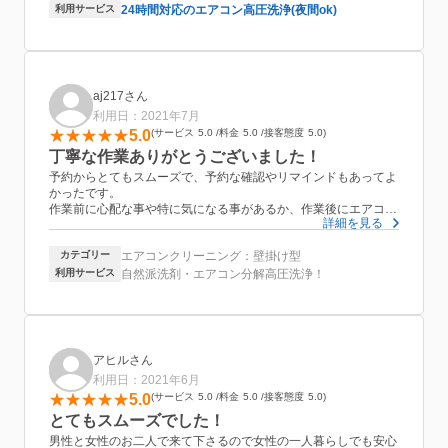
スピーディーかつ丁寧で良かったです。
利用サービス
24時間対応のエアコン高圧洗浄(夜間ok)
aj217さん
利用日：2021年7月
5.0
サービス
5.0
料金
5.0
接客態度
5.0
丁寧な作業ありがとうございました！
予約からとてもスムーズで、予約な確認やリマインドもあってよ
かったです。
作業前に心配な事や特に気になる事があるか、作業後にエアコン
詳細を見る
の状態やどの程度の汚れだったのかの説明もしっかりあり安心し
てお任せできます。暑くなってから依頼してしまったので次回か
カテゴリー
エアコンクリーニング：壁掛け型
らは涼しい内にお願いしようと思います。
利用サービス
自然派洗剤・エアコン分解高圧洗浄！
アヒルさん
利用日：2021年6月
5.0
サービス
5.0
料金
5.0
接客態度
5.0
とてもスムーズでした！
男性と女性のお二人で来て下さるので女性の一人暮らしでも安心