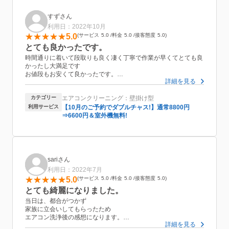
すずさん
利用日：2022年10月
5.0
サービス
5.0
料金
5.0
接客態度
5.0
とても良かったです。
時間通りに着いて段取りも良く凄く丁寧で作業が早くてとても良
かったし大満足です
お値段もお安くて良かったです。
詳細を見る
エアコンに関して色々教えて頂いて凄く勉強になりました。
お友達に教えてあげたいと思いました。是非またお願いしたいと
カテゴリー
エアコンクリーニング：壁掛け型
思いました
今日は本当にありがとうございました
利用サービス
【10月のご予約でダブルチャス!】通常8800円
⇒6600円＆室外機無料!
sariさん
利用日：2022年7月
5.0
サービス
5.0
料金
5.0
接客態度
5.0
とても綺麗になりました。
当日は、都合がつかず
家族に立会いしてもらったため
エアコン洗浄後の感想になります。
詳細を見る
まず、見た目からとても綺麗になっており驚きました。