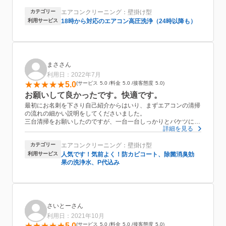
外観に、フィルターと内部までピカピカでした。
カテゴリー
エアコンクリーニング：壁掛け型
匂いが気になったため
お願いしたのですが
利用サービス
18時から対応のエアコン高圧洗浄（24時以降も）
24℃以下なら臭わなくなりました。
温度高めにすると匂い出てきたため
それは機械的な問題かもしれません。
効果はよくわかりませんが
室外機洗浄もお願いしました。
まささん
価格も良心的で
利用日：2022年7月
すぐに対応してくださり
5.0
サービス
5.0
料金
5.0
接客態度
5.0
とても助かりました。
もう一台もお願いすれば良かったです。。
お願いして良かったです。快適です。
またお願いさせていただきます。
最初にお名刺を下さり自己紹介からはいり、まずエアコンの清掃
の流れの細かい説明をしてくださいました。
三台清掃をお願いしたのですが、一台一台しっかりとバケツに溜
詳細を見る
まった
汚れも目の前で見せてくださり、
カテゴリー
エアコンクリーニング：壁掛け型
終了時間も予定どおりでテキパキ作業してくださいました。
清掃して頂いたあとは部屋の空気が違うきがします。お願いして
利用サービス
人気です！気前よく！防カビコート、除菌消臭効
よかったです。
果の洗浄水、P代込み
さいとーさん
利用日：2021年10月
5.0
サービス
5.0
料金
5.0
接客態度
5.0