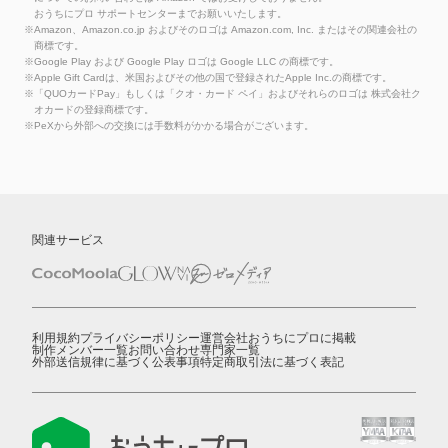
おうちにプロ サポートセンターまでお願いいたします。
※Amazon、Amazon.co.jp およびそのロゴは Amazon.com, Inc. またはその関連会社の
商標です。
※Google Play および Google Play ロゴは Google LLC の商標です。
※Apple Gift Cardは、米国およびその他の国で登録されたApple Inc.の商標です。
※「QUOカードPay」もしくは「クオ・カード ペイ」およびそれらのロゴは 株式会社ク
オカードの登録商標です。
※PeXから外部への交換には手数料がかかる場合がございます。
関連サービス
利用規約
プライバシーポリシー
運営会社
おうちにプロに掲載
制作メンバー一覧
お問い合わせ
専門家一覧
外部送信規律に基づく公表事項
特定商取引法に基づく表記