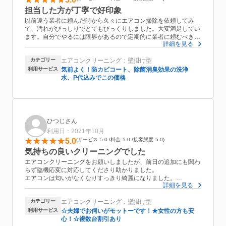
担当した方が丁寧で好印象
以前違う業者に頼んだ時から久々にエアコン掃除を依頼してみ
て、汚れがびっしりでとてもびっくりしました。大変満足してい
ます。自分でやるには限界があるので定期的に業者に頼むべきな
詳細を見る
のだと思いました。以前別のところで頼んだ時に来てもらった方
と比べると親切丁寧でとても好印象でした。
カテゴリー
エアコンクリーニング：壁掛け型
利用サービス
気前よく！防カビコート、除菌消臭効果の洗浄
水、P代込みでこの価格
ひつじさん
利用日：2021年10月
5.0
サービス
5.0
料金
5.0
接客態度
5.0
気持ちの良いクリーニングでした
エアコンクリーニングをお願いしましたが、前日の追加にも関わ
らず臨機応変に対応してくださり助かりました。
エアコンは匂いがなくなりすっきり綺麗になりました。
詳細を見る
ご夫婦の手際も人柄も良くお願いして良かったです。
カテゴリー
エアコンクリーニング：壁掛け型
またクリーニングが必要なところが出ましたらお願いしたいと思
います。
利用サービス
☆夫婦でお伺いがモットーです！★女性の方も安
心！☆複数台割引あり