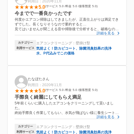
利用日：2020年11月
5.0
サービス
5.0
料金
5.0
接客態度
5.0
今までで一番良かったです
何度かエアコン掃除はしてきましたが、正直仕上がりは満足でき
ずでした。長くなりそうなので要約すると…
見てはいませんが聞こえる音や掃除後で分析すると、破格なのに
詳細を見る
とても丁寧で汚れはNo.1取ってもらったと思いますし、別料金が
かかる防かびスプレーも標準装備なのに丁寧にかけてくれてる
カテゴリー
エアコンクリーニング：壁掛け型
(音)ようでした。
(正直防かびスプレーなんて言っても素人からしたらわかりませ
利用サービス
気前よく！防カビコート、除菌消臭効果の洗浄
んしふつうにカビ生えます。(経験談)
水、P代込みでこの価格
なので頼まないつもりでしたが標準装備！しかも丁寧な雰囲気)
名刺もいただき次回のために大事にします。
ありがとうございました！
たなぼたさん
利用日：2020年11月
5.0
サービス
5.0
料金
5.0
接客態度
5.0
手際良く綺麗にしてもらえ満足
5年前くらいに購入したエアコンをクリーニングして貰いまし
た。
終始手際良く作業してもらい、水気が飛ばない様に養生シートも
詳細を見る
念入りに敷いての作業でした。
作業後のスペースも内機と外機と風呂場も綺麗に片付けて貰えた
カテゴリー
エアコンクリーニング：壁掛け型
ので良かった。
あと、来る前に連絡していただけたら良かったです。連絡事項に
利用サービス
気前よく！防カビコート、除菌消臭効果の洗浄