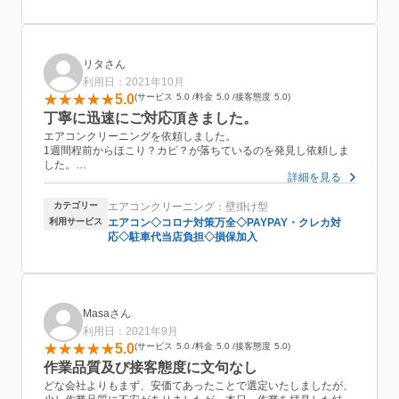
リタさん
利用日：2021年10月
5.0
サービス
5.0
料金
5.0
接客態度
5.0
丁寧に迅速にご対応頂きました。
エアコンクリーニングを依頼しました。
1週間程前からほこり？カビ？が落ちているのを発見し依頼しま
した。
詳細を見る
年1回位自分で掃除していましたが、流石にこの状況は自分では
無理と思い依頼しました。
カテゴリー
エアコンクリーニング：壁掛け型
とても丁寧に作業の説明があり、迅速にご対応頂き、大変満足し
ました。
利用サービス
エアコン◇コロナ対策万全◇PAYPAY・クレカ対
料金もかなり良心的だと思います。
応◇駐車代当店負担◇損保加入
また再度依頼したいと思っております。
Masaさん
利用日：2021年9月
5.0
サービス
5.0
料金
5.0
接客態度
5.0
作業品質及び接客態度に文句なし
どな会社よりもまず、安価てあったことで選定いたしましたが、