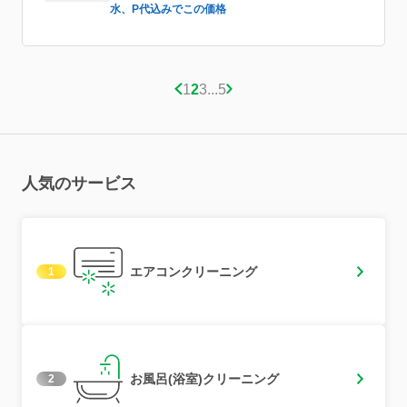
記載などしておけば良かったのですが、顧客心理としては1時間
水、P代込みでこの価格
前か到着前に連絡あると良いと思いました。だけど満足です。あ
りがとうございました。
1
2
3
...
5
人気のサービス
エアコンクリーニング
1
お風呂(浴室)クリーニング
2