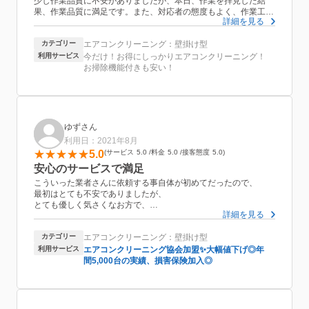
少し作業品質に不安がありましたが、本日、作業を拝見した結
果、作業品質に満足です。また、対応者の態度もよく、作業工程
詳細を見る
ごとに説明していただいたので、安心して立会事ができました。
次回は、浴室のクリーニングを検討しているのでそれについても
カテゴリー
エアコンクリーニング：壁掛け型
丁寧に説明していただきました。今後も、御社に頼みたいと強く
思いました。
利用サービス
今だけ！お得にしっかりエアコンクリーニング！
お掃除機能付きも安い！
ゆずさん
利用日：2021年8月
5.0
サービス
5.0
料金
5.0
接客態度
5.0
安心のサービスで満足
こういった業者さんに依頼する事自体が初めてだったので、
最初はとても不安でありましたが、
とても優しく気さくなお方で、
詳細を見る
一から説明して頂きました。
作業も時間通りに終了し
カテゴリー
エアコンクリーニング：壁掛け型
かなり部屋とかに気を使って作業に
取り組んでおられました。
利用サービス
エアコンクリーニング協会加盟✨大幅値下げ◎年
気になっていたエアコンの臭いは全くしないまでになりましたの
間5,000台の実績、損害保険加入◎
で、
また何があれば、依頼しようと思います。