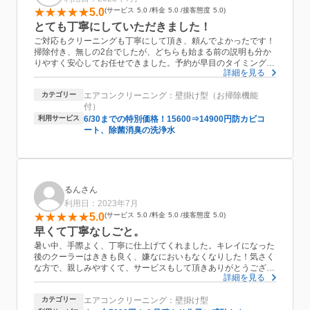
5.0
サービス
5.0
料金
5.0
接客態度
5.0
とても丁寧にしていただきました！
ご対応もクリーニングも丁寧にして頂き、頼んでよかったです！
掃除付き、無しの2台でしたが、どちらも始まる前の説明も分か
りやすく安心してお任せできました。予約が早目のタイミングで
詳細を見る
取れ、しかも時間の融通を利かせて頂き、感謝しています。暑い
中どうもありがとうございました。
カテゴリー
エアコンクリーニング：壁掛け型（お掃除機能
付）
利用サービス
6/30までの特別価格！15600⇒14900円防カビコ
ート、除菌消臭の洗浄水
るんさん
利用日：2023年7月
5.0
サービス
5.0
料金
5.0
接客態度
5.0
早くて丁寧なしごと。
暑い中、手際よく、丁寧に仕上げてくれました。キレイになった
後のクーラーはききも良く、嫌なにおいもなくなりした！気さく
な方で、親しみやすくて、サービスもして頂きありがとうござい
詳細を見る
ます。お値段も2台分で割引も入り、とてもお得だと思います。
またお願いしようと思います。
カテゴリー
エアコンクリーニング：壁掛け型