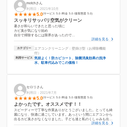
motchさん
利用日：2021年10月
5.0
サービス
5.0
料金
5.0
接客態度
5.0
スッキリサッパリ空気がクリーン
暑さが和らいできたと思った頃に
カビ臭が気になり始め
自分で掃除するには限界があったので
詳細を見る
プロにお任せさせて頂いて大正解でした。
防カビコート+除菌消臭効果の洗浄水！
カテゴリー
エアコンクリーニング：壁掛け型（お掃除機能
お掃除後の部屋の空気がクリーンな感じが
付）
たいへん心地よかったです。
エアコンの効きもぜんぜん違いました。
利用サービス
気前よく！防カビコート、除菌消臭効果の洗浄
丁寧にご対応頂いてとても感じもよろしかったので
水、駐車代込みでこの価格！
また来年もお願いしたいと思いました。
セロリさん
利用日：2021年7月
5.0
サービス
5.0
料金
5.0
接客態度
5.0
よかったです。オススメです！！
スピーディーで丁寧な作業ありがとうございました。とっても綺
麗になり、快適に過ごしています。あっという間にエアコンから
出るカビ臭さがなくなりました。子ども達と私のくしゃみも出な
詳細を見る
くなりました。空気も滑らかです。対応も親切でリピートしたく