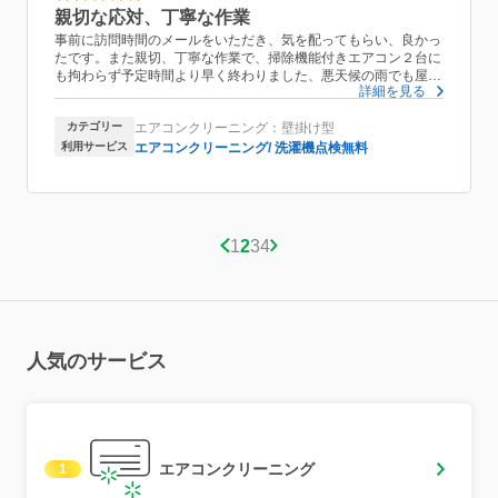
親切な応対、丁寧な作業
事前に訪問時間のメールをいただき、気を配ってもらい、良かっ
たです。また親切、丁寧な作業で、掃除機能付きエアコン２台に
も拘わらず予定時間より早く終わりました、悪天候の雨でも屋外
詳細を見る
の室外機のクリーニングも問題なく丁寧に隅々まで手際良く実に
スピーディーでした、エアコンクリーニングの、質問にも、親切
カテゴリー
エアコンクリーニング：壁掛け型
に答えていただき次回も、お願いしたいと思います。
利用サービス
エアコンクリーニング/ 洗濯機点検無料
1
2
3
4
人気のサービス
エアコンクリーニング
1