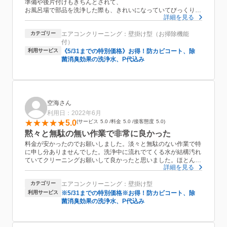
準備や後片付けもきちんとされて、
お風呂場で部品を洗浄した際も、きれいになっていてびっくりし
詳細を見る
ました。
マナーもしっかりしていて、信頼できる良い会社ですね。
カテゴリー
エアコンクリーニング：壁掛け型（お掃除機能
おかげさまで今年の夏は快適に過ごす事ができます！
付）
本当にありがとうございました❤︎
繁忙期が過ぎたらら、また他の部屋のエアコンも、ぜひこちらの
利用サービス
《5/31までの特別価格》お得！防カビコート、除
スタッフさんにお掃除お願いしたいと思います。
菌消臭効果の洗浄水、P代込み
今後とも、どうぞ宜しくお願い致します。
空海さん
利用日：2022年6月
5.0
サービス
5.0
料金
5.0
接客態度
5.0
黙々と無駄の無い作業で非常に良かった
料金が安かったのでお願いしました。淡々と無駄のない作業で特
に申し分ありませんでした。洗浄中に流れでてくる水が結構汚れ
ていてクリーニングお願いして良かったと思いました。ほとんど
詳細を見る
使わないエアコンは今回は依頼しませんでしたが、料金が安けれ
ばまたお願いしようかと思っています。
カテゴリー
エアコンクリーニング：壁掛け型
利用サービス
※5/31までの特別価格※お得！防カビコート、除
菌消臭効果の洗浄水、P代込み