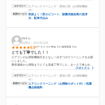
同じ所に頼みたいと思っている次第です。本日は、有難うござい
カテゴリー
エアコンクリーニング：壁掛け型（お掃除機能
ました。
付）
利用サービス
気前よく！防カビコート、除菌消臭効果の洗浄
水、駐車代込み
naさん
利用日：2021年10月
5.0
サービス
5.0
料金
5.0
接客態度
5.0
とても丁寧でした！！
エアコンのお掃除機能付きとなし一台ずつのクリーニングをお願
いしました。
事前連絡から掃除までとても迅速丁寧でした。お一人で来られた
詳細を見る
のですが時間は3時間ちょっとで予想よりもかなり早く終わりま
した。
カテゴリー
エアコンクリーニング：壁掛け型（お掃除機能
また、どの程度汚れていたかや手入れのコツなども教えていただ
付）
き助かりました。これからは普段フィルター掃除はこまめにしな
きゃなと思いました。笑
利用サービス
エアコンクリーニング（お掃除ロボット付）/ 洗濯
いろいろなサイトや会社さんがあってどこにするか迷いました
機点検無料
が、こちらにお願いして良かったです！口コミがあると選びやす
く便利でした。また機会がありましたらお願いしたいです。あり
がとうございました。