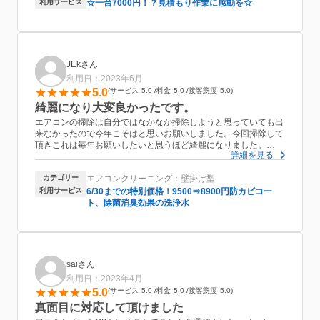
利用サービス
☆一台7000円！？見積もり作業に感動を☆
JEkさん
利用日：2023年6月
5.0
サービス
5.0
料金
5.0
接客態度
5.0
綺麗になり大変良かったです。
エアコンの掃除は自分ではなかなか掃除しようと思っていても出
来なかったので今年こそはと思いお願いしました。今回掃除して
頂きこれは毎年お願いしたいと思うほど綺麗になりました。
詳細を見る
作業もスムーズで丁寧にして頂き本当にありがとうございまし
た。
カテゴリー
エアコンクリーニング：壁掛け型
また来年もお願いしたいと思います。
利用サービス
6/30までの特別価格！9500⇒8900円防カビコー
ト、除菌消臭効果の洗浄水
saiさん
利用日：2023年4月
5.0
サービス
5.0
料金
5.0
接客態度
5.0
真面目に対応して頂けました