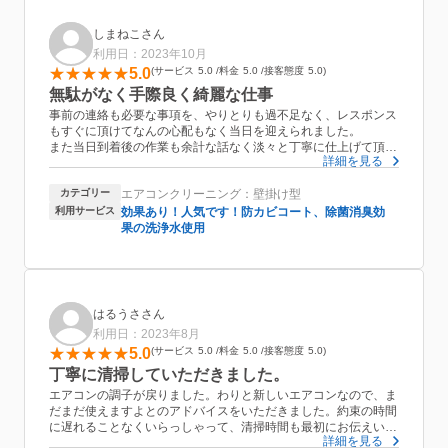
しまねこさん
利用日：2023年10月
5.0
サービス
5.0
料金
5.0
接客態度
5.0
無駄がなく手際良く綺麗な仕事
事前の連絡も必要な事項を、やりとりも過不足なく、レスポンス
もすぐに頂けてなんの心配もなく当日を迎えられました。
また当日到着後の作業も余計な話なく淡々と丁寧に仕上げて頂き
詳細を見る
ました。
前回依頼した方がぐいぐい来るタイプでちょっと引いたので、私
カテゴリー
エアコンクリーニング：壁掛け型
的にはとても安心できて、次回もお願いたいと思える方でした。
利用サービス
効果あり！人気です！防カビコート、除菌消臭効
果の洗浄水使用
はるうささん
利用日：2023年8月
5.0
サービス
5.0
料金
5.0
接客態度
5.0
丁寧に清掃していただきました。
エアコンの調子が戻りました。わりと新しいエアコンなので、ま
だまだ使えますよとのアドバイスをいただきました。約束の時間
に遅れることなくいらっしゃって、清掃時間も最初にお伝えいた
詳細を見る
だいた時間できっちり終りました。支払いも問題ありませんでし