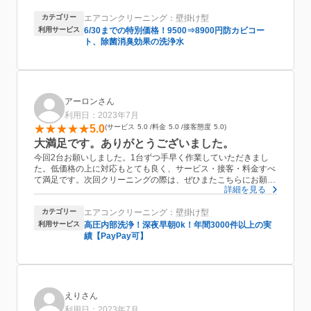
た。室内も特に汚れることなく終了しました。
カテゴリー
エアコンクリーニング：壁掛け型
利用サービス
6/30までの特別価格！9500⇒8900円防カビコー
ト、除菌消臭効果の洗浄水
アーロンさん
利用日：2023年7月
5.0
サービス
5.0
料金
5.0
接客態度
5.0
大満足です。ありがとうございました。
今回2台お願いしました。1台ずつ手早く作業していただきまし
た。低価格の上に対応もとても良く、サービス・接客・料金すべ
て満足です。次回クリーニングの際は、ぜひまたこちらにお願い
詳細を見る
したいと思います。このたびは暑い中、お世話になりました。ど
うもありがとうございました。
カテゴリー
エアコンクリーニング：壁掛け型
利用サービス
高圧内部洗浄！深夜早朝0k！年間3000件以上の実
績【PayPay可】
えりさん
利用日：2023年7月