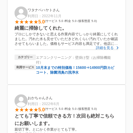
ワタナベハヤトさん
利用日：2022年11月
5.0
サービス
5.0
料金
5.0
接客態度
5.0
綺麗に掃除してくれた。
プロにしかできないと思える作業内容でしっかり綺麗にしてくれ
ました。汚れた水も見せていただきどれくらい汚れていたか確認
させてもらいました。価格もサービス内容も満足です。他店に比
詳細を見る
べてリーズナブルだと思うので次回もここにお願いしようと考え
ています。あとは防カビコートの効き目を確かめたいと思いま
カテゴリー
エアコンクリーニング：壁掛け型（お掃除機能
す。
付）
利用サービス
10月末までの特別価格！15600⇒14900円防カビ
コート、除菌消臭の洗浄水
おかちゃんさん
利用日：2022年6月
5.0
サービス
5.0
料金
5.0
接客態度
5.0
とても丁寧で信頼できる方！次回も絶対こちら
にお願いします。
親切丁寧。とにかく作業がとても丁寧。