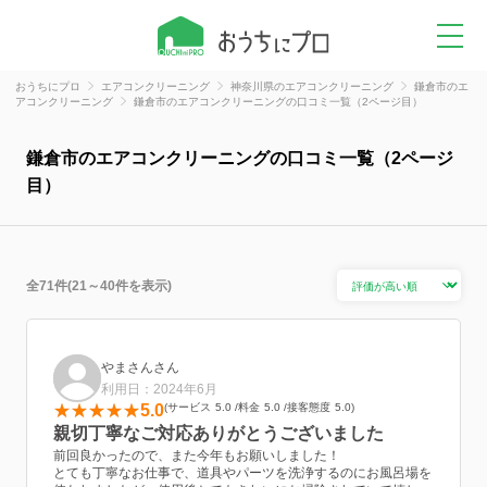
おうちにプロ
エアコンクリーニング
神奈川県のエアコンクリーニング
鎌倉市のエ
アコンクリーニング
鎌倉市のエアコンクリーニングの口コミ一覧（2ページ目）
鎌倉市のエアコンクリーニングの口コミ一覧（2ページ
目）
全71件(21～40件を表示)
やまさんさん
利用日：2024年6月
5.0
サービス
5.0
料金
5.0
接客態度
5.0
親切丁寧なご対応ありがとうございました
前回良かったので、また今年もお願いしました！
とても丁寧なお仕事で、道具やパーツを洗浄するのにお風呂場を