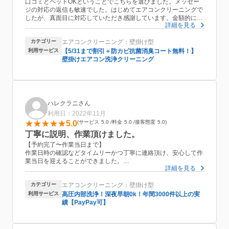
口コミとペットOKということでこちらを選びました。メッセー
ジの対応の返信も敏速でした。はじめてエアコンクリーニングで
したが、真面目に対応していただき感謝しています。金額的にも
詳細を見る
もしかしたらリーズナブルのところもあるかもしれませんが、ま
たご利用させていただきたいと思いました。お仕事の様子も真面
カテゴリー
エアコンクリーニング：壁掛け型
目にされていたのでお勧めできます。
利用サービス
【5/31まで割引＋防カビ抗菌消臭コート無料！】
壁掛けエアコン洗浄クリーニング
ハレクラニさん
利用日：2022年11月
5.0
サービス
5.0
料金
5.0
接客態度
5.0
丁寧に説明、作業頂けました。
【予約完了〜作業当日まで】
作業日時の確認などタイムリーかつ丁寧に連絡頂け、安心して作
業当日を迎えることができました。
詳細を見る
【作業当日】
カテゴリー
エアコンクリーニング：壁掛け型
作業開始前に作業内容や自身でのメンテナンスなどについて分か
りやすく説明頂けました。
利用サービス
高圧内部洗浄！深夜早朝0k！年間3000件以上の実
また、作業自体も丁寧でした。
績【PayPay可】
作業完了後は仕事部屋のエアコンの臭いが気にならなくなりまし
た。