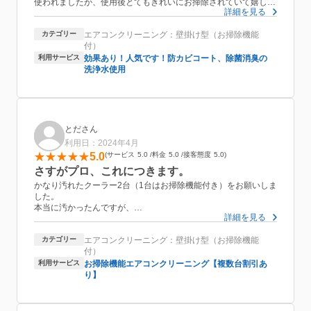
使われましたが、使用後とてもきれいにお掃除されていて嬉しか
詳細を見る
ったです！梅雨入り前にできてよかったです。
また来年もぜひお願いしたいと思います。
カテゴリー
エアコンクリーニング：壁掛け型（お掃除機能
ありがとうございました！
付）
利用サービス
効果あり！人気です！防カビコート、除菌消臭の
洗浄水使用
とださん
利用日：2024年4月
5.0
サービス
5.0
料金
5.0
接客態度
5.0
さすがプロ、これにつきます。
かなり汚れたクーラー2台（1台はお掃除機能付き）をお願いしま
した。
本当に汚かったんですが、
詳細を見る
テキパキと2時間半弱で終わらせてくださってかなり綺麗にして
くださりました。
カテゴリー
エアコンクリーニング：壁掛け型（お掃除機能
久しぶりに綺麗なクーラーに会えました。
付）
吠える犬にも優しく対応してくださり本当に助かりました。
また次回もお願いする予定です。
利用サービス
お掃除機能エアコンクリーニング【複数台割引あ
ありがとうございました。
り】