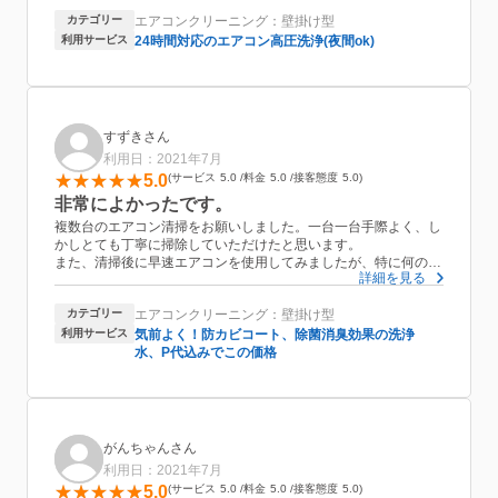
なりました。また来年も続けてよろしくお願いしますす。
カテゴリー
エアコンクリーニング：壁掛け型
利用サービス
24時間対応のエアコン高圧洗浄(夜間ok)
すずきさん
利用日：2021年7月
5.0
サービス
5.0
料金
5.0
接客態度
5.0
非常によかったです。
複数台のエアコン清掃をお願いしました。一台一台手際よく、し
かしとても丁寧に掃除していただけたと思います。
また、清掃後に早速エアコンを使用してみましたが、特に何の問
詳細を見る
題もなく起動しました。機械的なトラブルもございません。
お陰さまでこの夏は快適に過ごせそうです。本当にありがとうご
カテゴリー
エアコンクリーニング：壁掛け型
ざいました。
利用サービス
気前よく！防カビコート、除菌消臭効果の洗浄
水、P代込みでこの価格
がんちゃんさん
利用日：2021年7月
5.0
サービス
5.0
料金
5.0
接客態度
5.0