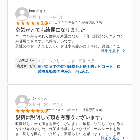
kameiさん
利用日：2022年5月
5.0
サービス
5.0
料金
5.0
接客態度
5.0
空気がとても綺麗になりました。
エアコンから流れる空気が綺麗になり、今年は躊躇なくエアコン
が使用できます。気持ちいいです。
男性の方お一人でしたが、お仕事も静かに丁寧に、要領よくこな
詳細を見る
されていていました。お風呂場も使用されていましたが、汚れな
ど残さず、きれいに使われていました。カード支払いもできまし
カテゴリー
エアコンクリーニング：壁掛け型
た。また来年、まだ掃除してもらってないエアコンも頼もうかな
と思っています。
利用サービス
※5/31までの特別価格※お得！防カビコート、除
菌消臭効果の洗浄水、P代込み
ポンタさん
利用日：2022年4月
5.0
サービス
5.0
料金
5.0
接客態度
5.0
親切に説明して頂き有難うございます。
時間通りに来て頂き有難うございます。最初に説明してから作業
をやり始めました。作業する前にしっかりビニールシートを敷
き、周りを囲んでいた所は、素晴らしいと思います。とても親切
詳細を見る
で丁寧にやっていたし、手際良く実施していました。また次回も