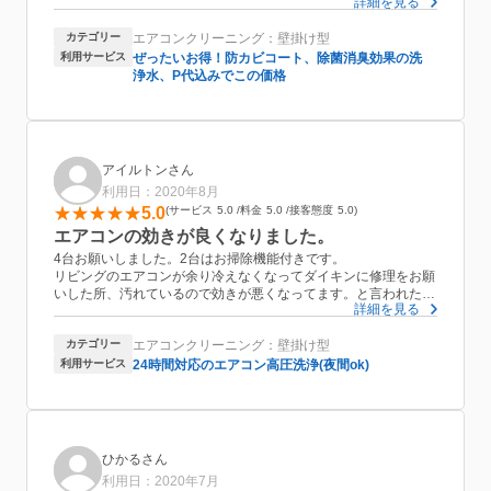
詳細を見る
の嫌な匂いもなくなり、効きも良くなって家族も毎日快適だと言
っています。除菌消臭効果の洗浄水で、防カビコートも付いてく
カテゴリー
エアコンクリーニング：壁掛け型
るのでとてもお得だと思います。台数が多いとお安くなるような
ので次回はまとめてお願いしたいと思っています。実家の父母に
利用サービス
ぜったいお得！防カビコート、除菌消臭効果の洗
も教えてあげたいですね。
浄水、P代込みでこの価格
アイルトンさん
利用日：2020年8月
5.0
サービス
5.0
料金
5.0
接客態度
5.0
エアコンの効きが良くなりました。
4台お願いしました。2台はお掃除機能付きです。
リビングのエアコンが余り冷えなくなってダイキンに修理をお願
いした所、汚れているので効きが悪くなってます。と言われたの
詳細を見る
でエアコンクリーニングしてくれる所を探してたらおうちにプロ
に行き当たりました。
カテゴリー
エアコンクリーニング：壁掛け型
値段と評価を見ながらAMFさんに決めました。
とても丁寧でしたが3時間程で修了しました。
利用サービス
24時間対応のエアコン高圧洗浄(夜間ok)
掃除後はエアコンが良く冷えるようになり厳しい残暑でも快適で
す。
抗菌コートをお願いし、支払い額にもコート代が入っていたので
やっているとは思いますが、告知をして貰いたかったです。
ひかるさん
利用日：2020年7月