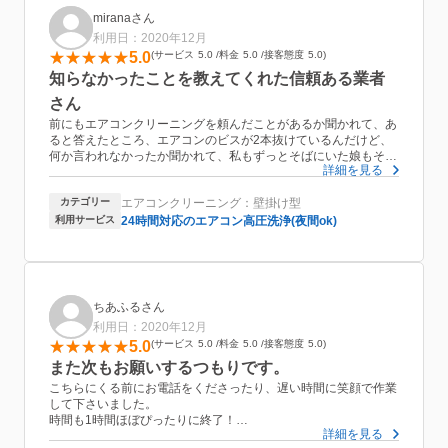
miranaさん
利用日：2020年12月
5.0
サービス
5.0
料金
5.0
接客態度
5.0
知らなかったことを教えてくれた信頼ある業者
さん
前にもエアコンクリーニングを頼んだことがあるか聞かれて、あ
ると答えたところ、エアコンのビスが2本抜けているんだけど、
何か言われなかったか聞かれて、私もずっとそばにいた娘もそん
詳細を見る
なことは言われなかったと答えました。
業者さんは、もしかしたら持って帰っちゃったかなくしちゃった
カテゴリー
エアコンクリーニング：壁掛け型
のかもと。
なんとか少ないビスで止まっていたから、地震が来たらエアコン
利用サービス
24時間対応のエアコン高圧洗浄(夜間ok)
が丸ごと落ちてくるところだったそうです。
下にはいつも愛犬の寝ているベッドがあり、下の子どももウロウ
ロしているので恐怖を感じました。
それを教えてくれた業者さんに感謝です。
また、いくつか大きなゴミが落ちてきたと。
ちあふるさん
必ず高圧洗浄をしているはずなんだけど、高圧洗浄とか言ってま
利用日：2020年12月
した？と。
5.0
サービス
5.0
料金
5.0
接客態度
5.0
それも聞いてないと答えると、高圧洗浄かけてるならゴミが落ち
てくることないから、と言われました。
また次もお願いするつもりです。
今回は前の業者さんの時よりお安いのに、すごく綺麗にピカピカ
こちらにくる前にお電話をくださったり、遅い時間に笑顔で作業
にしていただきました。
して下さいました。
また、洗い物をするためお風呂場を使われることが多いのです
時間も1時間ほぼぴったりに終了！
が、今回お風呂場を使われませんでした。大晦日の大掃除が終わ
詳細を見る
犬を飼っていますが、犬にも丁寧な対応をしてくれました。
った後だったため、助かりました。考慮してのことかな？