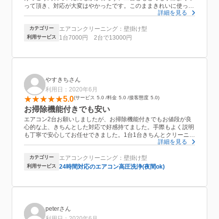
って頂き、対応が大変はやかったです。このままきれいに使って
詳細を見る
いけたらと思います。
カテゴリー
エアコンクリーニング：壁掛け型
利用サービス
1台7000円 2台で13000円
やすきちさん
利用日：2020年6月
5.0
サービス
5.0
料金
5.0
接客態度
5.0
お掃除機能付きでも安い
エアコン2台お願いしましたが、お掃除機能付きでもお値段が良
心的な上、きちんとした対応で好感持てました。手際もよく説明
も丁寧で安心してお任せできました。1台1台きちんとクリーニン
詳細を見る
グして頂き、大変満足しております。
カテゴリー
エアコンクリーニング：壁掛け型
利用サービス
24時間対応のエアコン高圧洗浄(夜間ok)
peterさん
利用日：2020年6月