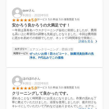
quarさん
利用日：2020年9月
5.0
サービス
5.0
料金
5.0
接客態度
5.0
安かろう良かろうの大満足です！
一年前は某有名ハウスクリーニング会社に依頼しましたが、費用
も高い上に希望日の調整も先延ばしとなりました。今回は費用面
に惹かれ初めての依頼でしたが、ネットで1時間単位で簡単に申
詳細を見る
込みが出来ることやその後のスピーディーな確認メール(前日確
認含む)など、初めての申込みでも全く不安がありませんでし
カテゴリー
エアコンクリーニング：壁掛け型
た。当日も時間に余裕を持っていらしていただき、作業開始前の
内容説明や細心な養生、的確な作業と、某有名ハウスクリーニン
利用サービス
ぜったいお得！防カビコート、除菌消臭効果の洗
グ会社に遜色のない、充分に満足出来る内容でした。家族からは
浄水、P代込みでこの価格
安かろう悪かろうでなければいいがと、不安の声も上がっていま
したが、作業後にはそれも払拭されて、リピート有りの高評価で
した。
ほのぼのさん
利用日：2020年8月
5.0
サービス
5.0
料金
5.0
接客態度
5.0
クリーニングして良かったです。
遅れることなく時間通りにお見えになりました。作業の流れも丁
寧に教えていただけました。浴室を使用しましたが、後片付けも
キレイにしていただいて汚れなどはありませんでした。エアコン