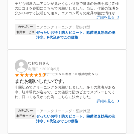
子ども部屋のエアコンが見たくない状態で健康の危機を感じ皆様
の口コミを参照にこちらでお願いしました。当日、作業の説明を
分かりやすく説明して頂き、エアコン周りの家具や額に汚れが飛
詳細を見る
び散らない様にシートをかけて作業して下さいました。とても丁
寧な作業にお値段以上で大満足でした。次回はレンジフードをお
カテゴリー
エアコンクリーニング：壁掛け型
願いしたいと思います。
利用サービス
ぜったいお得！防カビコート、除菌消臭効果の洗
浄水、P代込みでこの価格
なおなおさん
利用日：2020年9月
5.0
サービス
5.0
料金
5.0
接客態度
5.0
またお願いしたいです。
今回初めてクリーニングをお願いしました。多くの業者がある
中、駐車場代が込みで、この値段で防カビまでスプレーしてく
れ、口コミも良かった為、こちらに決めました。
詳細を見る
時間通りに来て、早めに終わりました。最初に作業内容を説明し
て頂き、作業後には汚れも見せて頂き、とても丁寧な対応で満足
カテゴリー
エアコンクリーニング：壁掛け型
です。
利用サービス
ぜったいお得！防カビコート、除菌消臭効果の洗
浄水、P代込みでこの価格