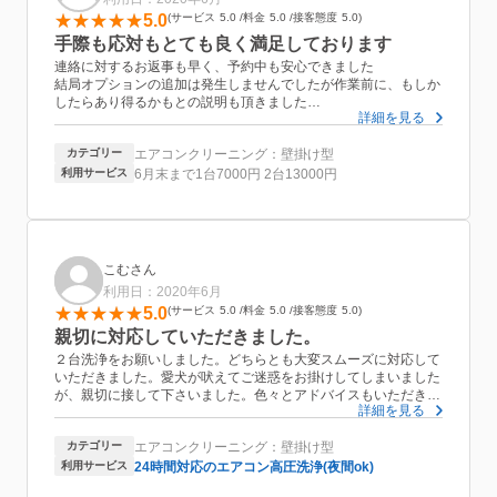
5.0
サービス
5.0
料金
5.0
接客態度
5.0
手際も応対もとても良く満足しております
連絡に対するお返事も早く、予約中も安心できました
結局オプションの追加は発生しませんでしたが作業前に、もしか
したらあり得るかもとの説明も頂きました
詳細を見る
作業前と作業後の写真も見せて頂き、作業内容に満足しておりま
す
カテゴリー
エアコンクリーニング：壁掛け型
二台同時進行の効率良い作業で時間も想定していたよりかかりま
せんでした
利用サービス
6月末まで1台7000円 2台13000円
また機会がありましたらお願いしたいです
ありがとうございました
こむさん
利用日：2020年6月
5.0
サービス
5.0
料金
5.0
接客態度
5.0
親切に対応していただきました。
２台洗浄をお願いしました。どちらとも大変スムーズに対応して
いただきました。愛犬が吠えてご迷惑をお掛けしてしまいました
が、親切に接して下さいました。色々とアドバイスもいただき参
詳細を見る
考になりました。またお願いします。
カテゴリー
エアコンクリーニング：壁掛け型
利用サービス
24時間対応のエアコン高圧洗浄(夜間ok)