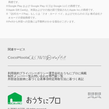
商標です。
※Google Play および Google Play ロゴは Google LLC の商標です。
※Apple Gift Cardは、米国およびその他の国で登録されたApple Inc.の商標です。
※「QUOカードPay」もしくは「クオ・カード ペイ」およびそれらのロゴは 株式会社ク
オカードの登録商標です。
※PeXから外部への交換には手数料がかかる場合がございます。
関連サービス
利用規約
プライバシーポリシー
運営会社
おうちにプロに掲載
制作メンバー一覧
お問い合わせ
専門家一覧
外部送信規律に基づく公表事項
特定商取引法に基づく表記
© ZERO ACCEL All rights reserved.