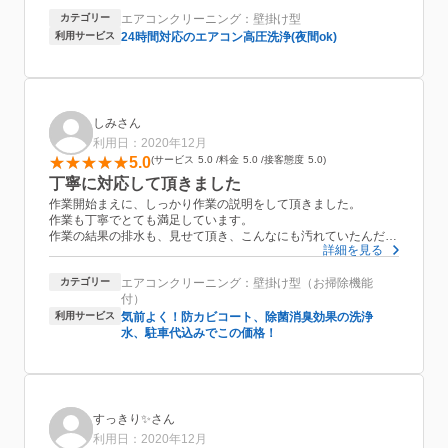
また是非お願いします。
次にエアコンクリーニングした時には、まずずっと作業を見てい
カテゴリー
エアコンクリーニング：壁掛け型
キャッシュレスを導入して頂けたらいいなぁと思います。
てください、そして高圧洗浄使っているのか聞いてくださいと言
どうぞご検討のほどお願い致します。
利用サービス
24時間対応のエアコン高圧洗浄(夜間ok)
われました。
私がガン見するのはなんか悪いかなって思ってて、と伝えたら、
そんなことはないですと。
じっと見ていれば今回のビスの行方もわかったりしますからと。
大変応対もよく、綺麗にしていただけ、助かりました。何よりビ
しみさん
スのこと…
ありがとうございました。
利用日：2020年12月
5.0
サービス
5.0
料金
5.0
接客態度
5.0
丁寧に対応して頂きました
作業開始まえに、しっかり作業の説明をして頂きました。
作業も丁寧でとても満足しています。
作業の結果の排水も、見せて頂き、こんなにも汚れていたんだと
詳細を見る
びっくりしました。その排水については、持ち帰って頂き、気を
使って頂いているんだと関心しました。作業も、エアコン2台で3
カテゴリー
エアコンクリーニング：壁掛け型（お掃除機能
時間程度ととてもテキパキとした作業でした。
付）
利用サービス
気前よく！防カビコート、除菌消臭効果の洗浄
水、駐車代込みでこの価格！
すっきり✨さん
利用日：2020年12月