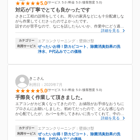
5.0
サービス
5.0
料金
5.0
接客態度
5.0
対応が丁寧でとても良かったです
さきに工程の説明をしてくれ、周りの家具などにも十分配慮しな
がら作業してくださったのでよかったです。
話すのが苦手なので、なにを話したらいいか、作業中にどう過ご
詳細を見る
していたらいいのかわからなかったのですが、じっくり黙々と作
業してくださったのも良かったです。自分は自分のやりたいこと
カテゴリー
エアコンクリーニング：壁掛け型
に集中できました。
業者の方を呼んで作業をしていただくのは初めてだったので不安
利用サービス
ぜったいお得！防カビコート、除菌消臭効果の洗
でしたが、今回で抵抗感は無くなりました。
浄水、P代込みでこの価格
汚れが落ちてきれいな空気が出てきて気分もとても良いです。
ありがとうございました。
きこさん
利用日：2020年7月
5.0
サービス
5.0
料金
5.0
接客態度
5.0
手際良く作業して頂きました。
エアコンがカビ臭くなってきたので、お値段がお手頃なおうちに
プロさんにお願いしました。初めてだったので、どんな感じなの
か心配でしたが、カバーを外してきれいに洗ってくれて、中の汚
詳細を見る
れも手際良く作業してきれいにして頂きました。作業時間は一時
間ほどでした。カビ汚れの水が真っ黒で驚きました。クリーニン
カテゴリー
エアコンクリーニング：壁掛け型
グ後は臭いもなく快適になり、猛暑前にクリーニングして良かっ
たです。ありがとうございました。
利用サービス
ぜったいお得！防カビコート、除菌消臭効果の洗
浄水、P代込みでこの価格