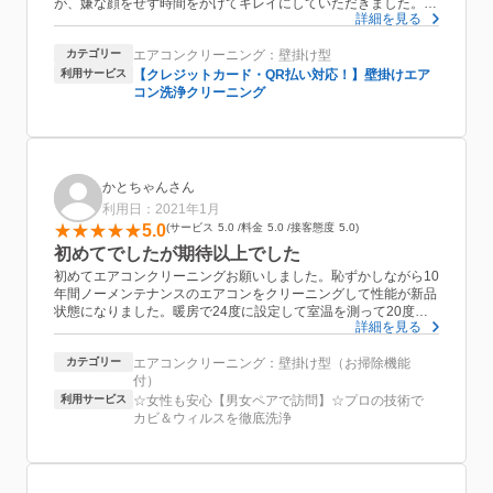
が、嫌な顔をせず時間をかけてキレイにしていただきました。室
詳細を見る
外機もとてもキレイにしていだだきました。
掃除したあとの黒い水も見せていただきこんなに汚れていたんだ
カテゴリー
エアコンクリーニング：壁掛け型
とびっくりしました。早々に連絡のメールをいただき前日にも確
認メールをしていただきましたのでとても安心できました。
利用サービス
【クレジットカード・QR払い対応！】壁掛けエア
また、我が家には一台エアコンがあるので汚れてきたなぁと感じ
コン洗浄クリーニング
たら早めにお願いしたいと思います。ありがとうございました。
かとちゃんさん
利用日：2021年1月
5.0
サービス
5.0
料金
5.0
接客態度
5.0
初めてでしたが期待以上でした
初めてエアコンクリーニングお願いしました。恥ずかしながら10
年間ノーメンテナンスのエアコンをクリーニングして性能が新品
状態になりました。暖房で24度に設定して室温を測って20度ま
詳細を見る
でしか上がらなかったのが22度まで上がり快適です。また、室外
機の洗浄もお願いしました。海の方なので少し塩害もあるエリア
カテゴリー
エアコンクリーニング：壁掛け型（お掃除機能
です。室外機からは細かい砂が大量に出てきてかなりスッキリし
付）
ました。
利用サービス
☆女性も安心【男女ペアで訪問】☆プロの技術で
カビ＆ウィルスを徹底洗浄