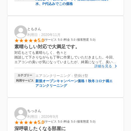
また利用したいと思います。
水、P代込みでこの価格
ともさん
利用日：2020年11月
5.0
サービス
5.0
料金
5.0
接客態度
5.0
素晴らしい対応で大満足です。
対応もとても素晴らしく、色々と
雑談して下さりながらも丁寧に作業していただきました。今回、
エアコンの臭いが気になっていましたが、綺麗になって、臭いも
詳細を見る
すっかり無くなりました。最初から最後まで丁寧なお仕事でし
た。金額的にも大満足です。また次回もお願いしたいとおもいま
カテゴリー
エアコンクリーニング：壁掛け型
した。
利用サービス
新規オープンキャンペーン価格！秋冬コロナ禍エ
アコンクリーニング
ちっさん
利用日：2020年9月
5.0
サービス
5.0
料金
5.0
接客態度
5.0
深呼吸したくなる部屋に