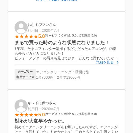
おむすびマンさん
利用日：2020年7月
5.0
サービス
5.0
料金
5.0
接客態度
5.0
まるで買った時のような状態になりました！
7年程、たまにフィルター清掃するだけだったエアコンが、内部
も外もピカピカになりました！
ビフォーアフターの写真も見せて頂き、どんなに汚れていたかび
詳細を見る
っくりしました。カビとホコリと油で酷い状態でしたが、キレイ
になった写真を見て感動しました^_^
カテゴリー
エアコンクリーニング：壁掛け型
室外機も目詰まりしていたので、オプションで綺麗にして貰いま
した。
利用サービス
1台7000円 2台で13000円
迅速で丁寧な作業をして頂き、本当にありがとうございました！
対応もキビキビとしていて、安心してお任せすることが出来まし
た。
また、来年もお願いしたいと思います。
キレイに保つさん
利用日：2020年7月
5.0
サービス
5.0
料金
5.0
接客態度
5.0
対応が大変早やかった。
初めてエアコンクリーニングをお願いしたのですが、エアコンが
けっこう汚れていたにもかかわらず、二台ともとても手際よくや