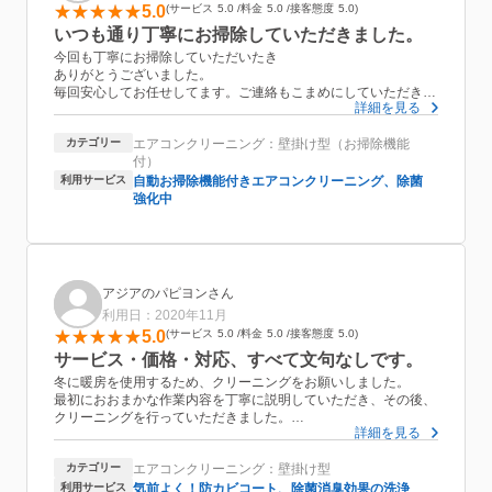
5.0
サービス
5.0
料金
5.0
接客態度
5.0
いつも通り丁寧にお掃除していただきました。
今回も丁寧にお掃除していただいたき
ありがとうございました。
毎回安心してお任せしてます。ご連絡もこまめにしていただきこ
詳細を見る
ちらの要望にも
親切に対応していただきました。
カテゴリー
エアコンクリーニング：壁掛け型（お掃除機能
接客もすばらしくいつもお会いするのが楽しみです。
付）
おかげさまで年末を気持ちよく過ごせそうです。
今度は室外機を含めてぜひお願いしたいです。
利用サービス
自動お掃除機能付きエアコンクリーニング、除菌
強化中
アジアのパピヨンさん
利用日：2020年11月
5.0
サービス
5.0
料金
5.0
接客態度
5.0
サービス・価格・対応、すべて文句なしです。
冬に暖房を使用するため、クリーニングをお願いしました。
最初におおまかな作業内容を丁寧に説明していただき、その後、
クリーニングを行っていただきました。
詳細を見る
洗浄後の水を見せていただきましたが、、水は真っ黒で、カビの
多さに驚かされました。
カテゴリー
エアコンクリーニング：壁掛け型
クリーニングの価格もとてもリーズナブルでとてもありがたかっ
たです。
利用サービス
気前よく！防カビコート、除菌消臭効果の洗浄