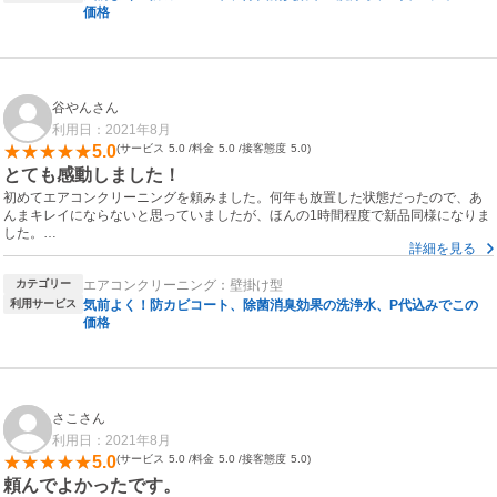
価格
谷やんさん
利用日：2021年8月
5.0
サービス
5.0
料金
5.0
接客態度
5.0
とても感動しました！
初めてエアコンクリーニングを頼みました。何年も放置した状態だったので、あ
んまキレイにならないと思っていましたが、ほんの1時間程度で新品同様になりま
した。
詳細を見る
丁寧な仕事にとても感動いたしました。
お願いして本当に良かったです。
カテゴリー
エアコンクリーニング：壁掛け型
これから定期的にお願いしようと思います。本当にありがとうございました。
利用サービス
気前よく！防カビコート、除菌消臭効果の洗浄水、P代込みでこの
価格
さこさん
利用日：2021年8月
5.0
サービス
5.0
料金
5.0
接客態度
5.0
頼んでよかったです。