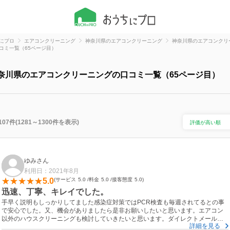
にプロ
エアコンクリーニング
神奈川県のエアコンクリーニング
神奈川県のエアコンクリ
コミ一覧（65ページ目）
奈川県のエアコンクリーニングの口コミ一覧（65ページ目）
107件(1281～1300件を表示)
ゆみさん
利用日：2021年8月
5.0
サービス
5.0
料金
5.0
接客態度
5.0
迅速、丁寧、キレイでした。
手早く説明もしっかりしてました感染症対策ではPCR検査も毎週されてるとの事
で安心でした。又、機会がありましたら是非お願いしたいと思います。エアコン
以外のハウスクリーニングも検討していきたいと思います。ダイレクトメールや
詳細を見る
ネットで確認していきたいと思います。本日はありがとうございました。