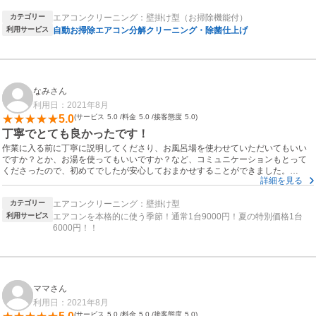
カテゴリー
エアコンクリーニング：壁掛け型（お掃除機能付）
利用サービス
自動お掃除エアコン分解クリーニング・除菌仕上げ
なみさん
利用日：2021年8月
5.0
サービス
5.0
料金
5.0
接客態度
5.0
丁寧でとても良かったです！
作業に入る前に丁寧に説明してくださり、お風呂場を使わせていただいてもいい
ですか？とか、お湯を使ってもいいですか？など、コミュニケーションもとって
くださったので、初めてでしたが安心しておまかせすることができました。
詳細を見る
お値段もリーズナブルで、相談したことへの対応策なども教えてくださり、大満
足です！
カテゴリー
エアコンクリーニング：壁掛け型
ぜひまた定期的にお願いしたいです！！
利用サービス
エアコンを本格的に使う季節！通常1台9000円！夏の特別価格1台
6000円！！
ママさん
利用日：2021年8月
サービス
5.0
料金
5.0
接客態度
5.0