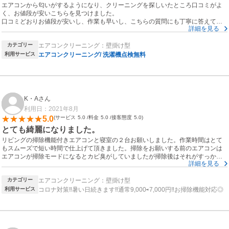
エアコンから匂いがするようになり、クリーニングを探しいたところ口コミがよ
く、お値段が安いこちらを見つけました。
口コミどおりお値段が安いし、作業も早いし、こちらの質問にも丁寧に答えてく
詳細を見る
れました。
エアコンクリーニング初めてお願いしましたが、今後もこちらにお願いしたいで
カテゴリー
エアコンクリーニング：壁掛け型
す。
利用サービス
エアコンクリーニング/ 洗濯機点検無料
K・Aさん
利用日：2021年8月
5.0
サービス
5.0
料金
5.0
接客態度
5.0
とても綺麗になりました。
リビングの掃除機能付きエアコンと寝室の２台お願いしました。作業時間はとて
もスムーズで短い時間で仕上げて頂きました。掃除をお願いする前のエアコンは
エアコンが掃除モードになるとカビ臭がしていましたが掃除後はそれがすっかり
詳細を見る
無くなりました。作業中のエアコン内の汚れをバケツで見ましたが汚れが酷すぎ
てもっと早くやるべきだったと思いました。作業工程をしっかり説明してくださ
カテゴリー
エアコンクリーニング：壁掛け型
りとても分かりやすかったです。
丁寧に対応して頂きありがとうございました。また機会がありましたらお願いし
利用サービス
コロナ対策‼︎暑い日続きます‼︎通常9,000⇨7,000円‼︎お掃除機能対応◎
たいです。