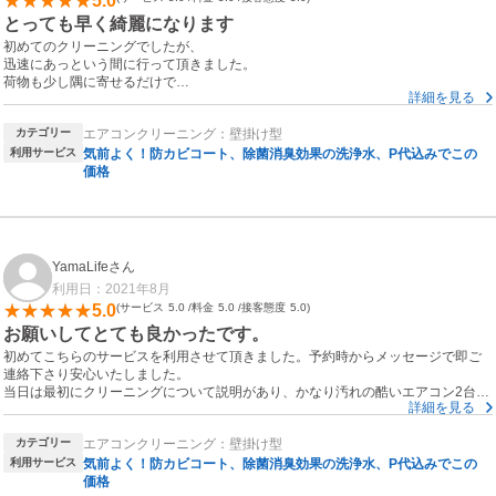
5.0
とっても早く綺麗になります
初めてのクリーニングでしたが、
迅速にあっという間に行って頂きました。
荷物も少し隅に寄せるだけで
詳細を見る
スムーズにお掃除が始まり
対応も完璧。
カテゴリー
エアコンクリーニング：壁掛け型
クリーニング後のクーラーは
いつもよりかなり温度が下がるようになりびっくりです。
利用サービス
気前よく！防カビコート、除菌消臭効果の洗浄水、P代込みでこの
迷っている方は、是非おすすめします。
価格
ありがとうございました(^-^)/
YamaLifeさん
利用日：2021年8月
5.0
サービス
5.0
料金
5.0
接客態度
5.0
お願いしてとても良かったです。
初めてこちらのサービスを利用させて頂きました。予約時からメッセージで即ご
連絡下さり安心いたしました。
当日は最初にクリーニングについて説明があり、かなり汚れの酷いエアコン2台を
詳細を見る
２時間ほどで綺麗にしていただけました。クリーニング後のエアコンからの空気
は前とは全く違い、まさに綺麗な空気を感じる事できています。少し大袈裟に言
カテゴリー
エアコンクリーニング：壁掛け型
えばお家の中で森林浴をしている様な感じです！お値段もお手頃だと感じます
し、何よりネット予約ができるのもとても助かります。みなさんにもシーライフ
利用サービス
気前よく！防カビコート、除菌消臭効果の洗浄水、P代込みでこの
さんを是非お勧めさせて頂きたいと思います。
価格