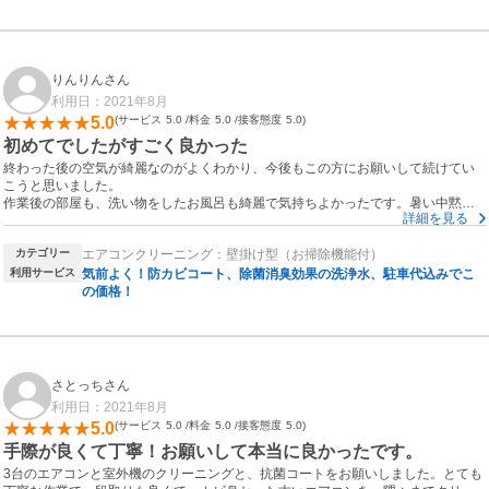
りんりんさん
利用日：2021年8月
5.0
サービス
5.0
料金
5.0
接客態度
5.0
初めてでしたがすごく良かった
終わった後の空気が綺麗なのがよくわかり、今後もこの方にお願いして続けてい
こうと思いました。
作業後の部屋も、洗い物をしたお風呂も綺麗で気持ちよかったです。暑い中黙々
詳細を見る
と作業してくださりありがとうございました。次回は部屋の近くに車が停められ
ることを先に連絡してあげようと反省しました。
カテゴリー
エアコンクリーニング：壁掛け型（お掃除機能付）
利用サービス
気前よく！防カビコート、除菌消臭効果の洗浄水、駐車代込みでこ
の価格！
さとっちさん
利用日：2021年8月
5.0
サービス
5.0
料金
5.0
接客態度
5.0
手際が良くて丁寧！お願いして本当に良かったです。
3台のエアコンと室外機のクリーニングと、抗菌コートをお願いしました。とても