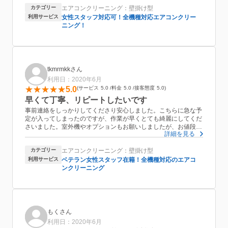
り、気さくにご対応いただき安心しました。
カテゴリー
エアコンクリーニング：壁掛け型
おかげさまで臭いがなくなり、快適に過ごせています。
ありがとうございました。
利用サービス
女性スタッフ対応可！全機種対応エアコンクリー
ニング！
tkmrmkkさん
利用日：2020年6月
5.0
サービス
5.0
料金
5.0
接客態度
5.0
早くて丁寧、リピートしたいです
事前連絡をしっかりしてくださり安心しました。こちらに急な予
定が入ってしまったのですが、作業が早くとても綺麗にしてくだ
さいました。室外機やオプションもお願いしましたが、お値段も
詳細を見る
良心的でまた是非お願いしたいと思います。
カテゴリー
エアコンクリーニング：壁掛け型
利用サービス
ベテラン女性スタッフ在籍！全機種対応のエアコ
ンクリーニング
もくさん
利用日：2020年6月