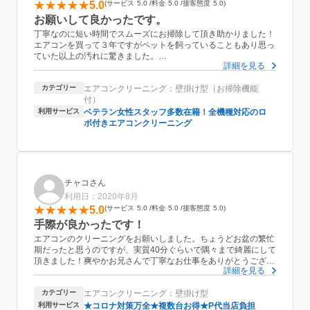
5.0
サービス
5.0
料金
5.0
接客態度
5.0
お願いして良かったです。
丁寧なのに短い時間でスムーズにお掃除して頂き助かりました！
エアコンを買って３年ですがペットを飼っていることもあり思っ
ていた以上の汚れに驚きました。
詳細を見る
今後の自宅でのお手入れ方法や買い替え時のエアコンの選び方の
アドバイスも頂き大満足です。
カテゴリー
エアコンクリーニング：壁掛け型（お掃除機能
とっても涼しい風が出るようになり、寒いくらいです。お盆の忙
付）
しい時に対応していただきありがとうございました！
また来年もお願いしたいと思っています。
利用サービス
ベテラン女性スタッフ多数在籍！全機種対応のロ
ボ付きエアコンクリーニング
チャコさん
利用日：2020年8月
5.0
サービス
5.0
料金
5.0
接客態度
5.0
手際が良かったです！
エアコンのクリーニングをお願いしました。ちょうどお盆の繁忙
期だったと思うのですが、実質40分ぐらいで隅々まで綺麗にして
頂きました！爽やかお兄さんで丁寧なお仕事をありがとうござい
詳細を見る
ました
カテゴリー
エアコンクリーニング：壁掛け型
利用サービス
★コロナ対策万全★複数台お得★P代当店負担