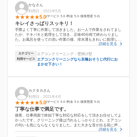
かなさん
利用日：2021年5月
5.0
サービス
5.0
料金
5.0
接客態度
5.0
キレイさっぱりスッキリ！
手際よく丁寧に作業して頂きました。お一人で作業をされてまし
たが、テキパキと処理をして頂き、正味40分程で終わらりまし
た。お風呂を使っての洗い作業の後、排水溝もきれいに処理して
詳細を見る
くれてました。はじめてエアコンクリーニングというサービスを
利用しましたが、すっきりと夏を迎えられそうです。ありがとう
カテゴリー
エアコンクリーニング：壁掛け型
ございました！
利用サービス
エアコンクリーニングなら京橋おそうじ代行にお
まかせ下さい！
カクタカさん
利用日：2021年4月
5.0
サービス
5.0
料金
5.0
接客態度
5.0
丁寧な仕事で満足です。
接客、仕事両面で終始丁寧な対応な対応をして頂きお任せしてよ
かったです。クリーニング後は汚れもしっかりととれ、エアコン
の匂いも気にならなくなりました。また大きな音が出る前に声か
詳細を見る
けをして頂く等、細やかな気配りもあり誠実なお人柄も感じられ
ました。また機会があればお願いしたいと思います。