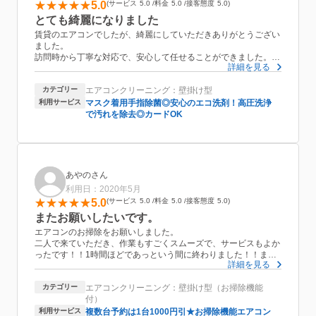
5.0
サービス
5.0
料金
5.0
接客態度
5.0
とても綺麗になりました
賃貸のエアコンでしたが、綺麗にしていただきありがとうござい
ました。
訪問時から丁寧な対応で、安心して任せることができました。
詳細を見る
清掃の前と後を写真で撮っていただき、結果もしっかりわかりま
した。
カテゴリー
エアコンクリーニング：壁掛け型
また、周辺の家具への配慮や、お風呂場・部屋の使用後も綺麗に
していただき、特段なにも問題ありませんでした。
利用サービス
マスク着用手指除菌◎安心のエコ洗剤！高圧洗浄
機会があれば、またお願いしたいほどです。
で汚れを除去◎カードOK
ありがとうございました。
あやのさん
利用日：2020年5月
5.0
サービス
5.0
料金
5.0
接客態度
5.0
またお願いしたいです。
エアコンのお掃除をお願いしました。
二人で来ていただき、作業もすごくスムーズで、サービスもよか
ったです！！1時間ほどであっという間に終わりました！！また
詳細を見る
ぜひお願いしたいです。
カテゴリー
エアコンクリーニング：壁掛け型（お掃除機能
付）
利用サービス
複数台予約は1台1000円引★お掃除機能エアコン