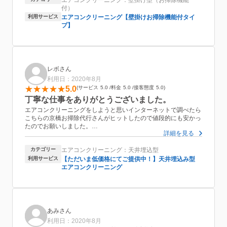
エアコンクリーニング：壁掛け型（お掃除機能
て感謝しております。気になっていたカビ臭さが無くなり、大変
付）
満足しております。
利用サービス
エアコンクリーニング【壁掛けお掃除機能付タイ
プ】
レボさん
利用日：2020年8月
5.0
サービス
5.0
料金
5.0
接客態度
5.0
丁寧な仕事をありがとうございました。
エアコンクリーニングをしようと思いインターネットで調べたら
こちらの京橋お掃除代行さんがヒットしたので値段的にも安かっ
たのでお願いしました。
詳細を見る
申し込みから掃除の日までもスムーズに対応して頂いて大変満足
してます。もちろんクリーニングの方も申し分ない仕上がりでし
カテゴリー
エアコンクリーニング：天井埋込型
た。今後エアコンクリーニングをするときはまたお願いしようと
思います。空気も綺麗になって快適です。ありがとうございまし
利用サービス
【ただいま低価格にてご提供中！】天井埋込み型
た。
エアコンクリーニング
あみさん
利用日：2020年8月