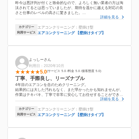
昨今は悪評判が付くと致命的なので、よろしく無い業者の方は淘
汰されてるとは思っていましたが、期待を遥かに越える対応の良
さと仕事のレベルの高さに驚きました。
詳細を見る
そして「あまり汚れてませんよ」とおっしゃってましたが、効果
は絶大です。
カテゴリー
エアコンクリーニング：壁掛け型
あんなに温度を上げても暖房が効かなかったのに、清掃後は効き
すぎる程！
利用サービス
エアコンクリーニング 【壁掛けタイプ】
しかもこのお値段！
早くやっておけば良かったと後悔しています。
おそらく電気代も下がるのではないかと思います。
コレをご覧の方、全員にオススメしたいくらいに良かったです。
(エアコンの下に荷物や家具が有る方は必ず片付ける必要が有る
よっしーさん
事にご注意を)
利用日：2020年10月
5.0
サービス
5.0
料金
5.0
接客態度
5.0
丁寧、手際良し、リーズナブル
4年目のエアコンを念のためクリーニング。
結果的には大した汚れもなく、まだ早かったかも知れませんが、
作業はテキパキ、丁寧で非常に安心してお任せすることができま
詳細を見る
した。
また次回もお願いしたいと思います。
カテゴリー
エアコンクリーニング：壁掛け型
ウォッシュハウスさんなら女性の一人暮らしでも安心してお任せ
できると思いますよ。
利用サービス
エアコンクリーニング 【壁掛けタイプ】