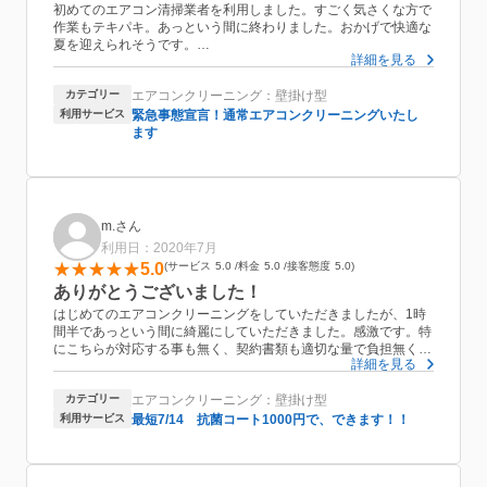
初めてのエアコン清掃業者を利用しました。すごく気さくな方で
作業もテキパキ。あっという間に終わりました。おかげで快適な
夏を迎えられそうです。
詳細を見る
価格に関してはこれくらいで十分納得いく価格です。
また他の清掃等でもお願いしようと思いました。
カテゴリー
エアコンクリーニング：壁掛け型
利用サービス
緊急事態宣言！通常エアコンクリーニングいたし
ます
m.さん
利用日：2020年7月
5.0
サービス
5.0
料金
5.0
接客態度
5.0
ありがとうございました！
はじめてのエアコンクリーニングをしていただきましたが、1時
間半であっという間に綺麗にしていただきました。感激です。特
にこちらが対応する事も無く、契約書類も適切な量で負担無く、
詳細を見る
とても助かりました。クリーニング後は、以前よりも温度を1.2
度上げても確り部屋が冷えるエアコンになりました！ありがとう
カテゴリー
エアコンクリーニング：壁掛け型
ございました。
利用サービス
最短7/14 抗菌コート1000円で、できます！！