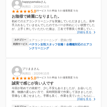
happyyamakaさん
利用日：2020年10月
5.0
サービス
5.0
料金
5.0
接客態度
5.0
お陰様で綺麗になりました。
初めてのエアコンクリーニングを実施していただきました。長年
手入れをしていませんでしたのでカバーが外れにくい状態でした
が、上手く外していただいた後は、三名で手際良く作業していた
詳細を見る
だきました。真っ黒な水が室内機から出て驚きましたが、大変綺
麗にしていだだき感謝しております。
カテゴリー
エアコンクリーニング：壁掛け型
利用サービス
ベテラン女性スタッフ在籍！全機種対応のエアコ
ンクリーニング
ブリままさん
利用日：2020年10月
5.0
サービス
5.0
料金
5.0
接客態度
5.0
誠実で感じが良い人です
今回が初めての依頼で、少し不安もありましたが、お会いした
際、物腰の柔らかい方で、長時間部屋で作業して頂きましたが、
苦痛なく過ごせました。手際も良く、作業を見ていたこちらに
詳細を見る
も、配慮頂き取れた汚れを確認もさせて頂きました。また、エア
コンの交換時期や性能等、今後のお手入れに参考になる話も聞け
カテゴリー