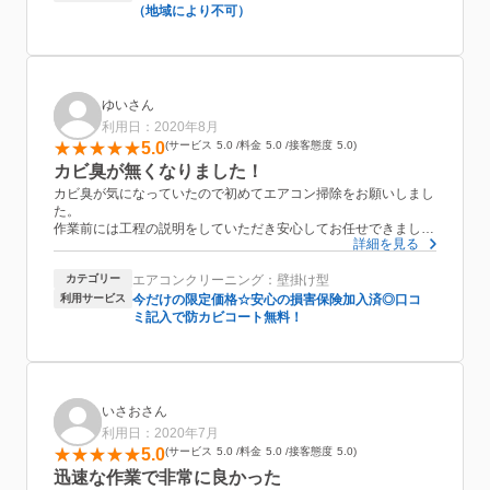
（地域により不可）
ゆいさん
利用日：2020年8月
5.0
サービス
5.0
料金
5.0
接客態度
5.0
カビ臭が無くなりました！
カビ臭が気になっていたので初めてエアコン掃除をお願いしまし
た。
作業前には工程の説明をしていただき安心してお任せできまし
詳細を見る
た！
作業はとてもスムーズで聞いていた時間内でちゃんと仕上げてい
カテゴリー
エアコンクリーニング：壁掛け型
ただけました！カビ臭もなくなりお値段も安く大満足です！今後
もお願いしようと思います！
利用サービス
今だけの限定価格☆安心の損害保険加入済◎口コ
ミ記入で防カビコート無料！
いさおさん
利用日：2020年7月
5.0
サービス
5.0
料金
5.0
接客態度
5.0
迅速な作業で非常に良かった