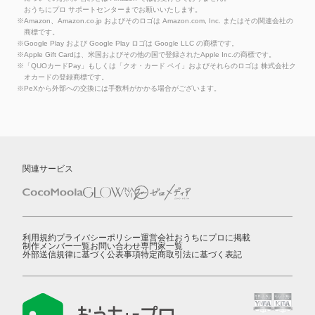
おうちにプロ サポートセンターまでお願いいたします。
※Amazon、Amazon.co.jp およびそのロゴは Amazon.com, Inc. またはその関連会社の
商標です。
※Google Play および Google Play ロゴは Google LLC の商標です。
※Apple Gift Cardは、米国およびその他の国で登録されたApple Inc.の商標です。
※「QUOカードPay」もしくは「クオ・カード ペイ」およびそれらのロゴは 株式会社ク
オカードの登録商標です。
※PeXから外部への交換には手数料がかかる場合がございます。
関連サービス
利用規約
プライバシーポリシー
運営会社
おうちにプロに掲載
制作メンバー一覧
お問い合わせ
専門家一覧
外部送信規律に基づく公表事項
特定商取引法に基づく表記