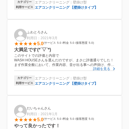
カテゴリー
エアコンクリーニング：壁掛け型
利用サービス
エアコンクリーニング 【壁掛けタイプ】
ふわとろさん
利用日：2021年3月
5.0
サービス
5.0
料金
5.0
接客態度
5.0
大満足です(*´▽`*)
このサイトでの評価と内容で
WASH HOUSEさんを選んだのですが、まさに評価通りでした！
まず作業全般において、作業内容、音が出る事への声掛け、作業
詳細を見る
前後のエアコンの状態を丁寧に教えていただけました。
エアコンと室外機のクリーニングでほんとピッカピカになりまし
カテゴリー
エアコンクリーニング：壁掛け型
たし、抗菌コートも身体に優しいのがありがたい！
あと、担当の方が最初から最後まで本当に礼儀正しく（紳士！）
利用サービス
エアコンクリーニング 【壁掛けタイプ】
作業以外の細かい気配りがもうプロ中のプロで次も絶対リピする
事に決めました
だいちゃんさん
利用日：2021年1月
5.0
サービス
5.0
料金
5.0
接客態度
5.0
やって良かったです！