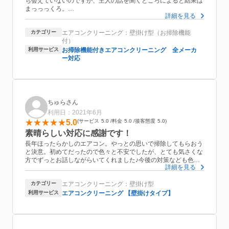
ち会えていないのですが、主人の話を聞くところによると結果は
まっっっくろ。
詳細を見る
お掃除付きでこのお値段でしていただけるのはありがたいです。
今年は清々しく使えます。ありがとうございました。5年でそう
カテゴリー
エアコンクリーニング：壁掛け型（お掃除機能
じ、10年で買い替えと言われていますが、壊れるまでお世話にな
付）
りたいと思います。
利用サービス
お掃除機能付きエアコンクリーニング 全メーカ
ー対応
ちゅらさん
利用日：2021年6月
5.0
サービス
5.0
料金
5.0
接客態度
5.0
素晴らしい対応に感謝です！
長年ほったらかしのエアコン。やっとの思いで掃除してもらおう
と決意。初めてだったので色々と不安でしたが、とても気さくな
方でずっとお話しながらいてくれました♪今後の対策なども色々
詳細を見る
と丁寧に教えてくださり、とてもわかりやすかったです。びっく
りするくらい綺麗に仕上げてくださり、快適に過ごせそうです！
カテゴリー
エアコンクリーニング：壁掛け型
お風呂やキッチンで困った際はお願いしようかなと思います！
利用サービス
エアコンクリーニング 【壁掛けタイプ】