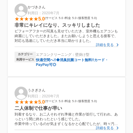
かづきさん
利用日：2020年7月
5.0
サービス
5.0
料金
5.0
接客態度
5.0
非常にキレイになり、スッキリしました
ビフォーアフターの写真も見せていただき、室外機もエアコンも
綺麗にしていただきました。またお願いしようと思える接客で、
対応も迅速にしていただき本当に助かりました。
詳細を見る
カテゴリー
エアコンクリーニング：壁掛け型
利用サービス
快適空間へ!!◆消臭抗菌コート無料!!カード・
PayPay可◎
うさぎさん
利用日：2020年7月
5.0
サービス
5.0
料金
5.0
接客態度
5.0
二人体制で仕事が早い
到着するなり、お二人それぞれ準備と作業が並行して行われ、あ
っという間に終わったという感じでした。
作業中待っているのが気まずくなるかと心配でしたが、時々汚れ
詳細を見る
具合を見せてくださったり、こちらの疑問に答えてくださった