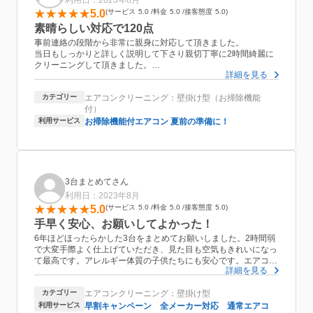
利用日：2023年8月
5.0
サービス
5.0
料金
5.0
接客態度
5.0
素晴らしい対応で120点
事前連絡の段階から非常に親身に対応して頂きました。
当日もしっかりと詳しく説明して下さり親切丁寧に2時間綺麗に
クリーニングして頂きました。
詳細を見る
また、言葉遣いも柔らかく子供がいい人で良かったねと言ってま
した。
カテゴリー
エアコンクリーニング：壁掛け型（お掃除機能
更にコーティングも施して頂き安心出来ました。
付）
子供への対応も優しく、子供も奥さんも喜んでおり次回もお願い
しようと大満足でした。
利用サービス
お掃除機能付エアコン 夏前の準備に！
本当にありがとうございました。
3台まとめてさん
利用日：2023年8月
5.0
サービス
5.0
料金
5.0
接客態度
5.0
手早く安心、お願いしてよかった！
6年ほどほったらかした3台をまとめてお願いしました。2時間弱
で大変手際よく仕上げていただき、見た目も空気もきれいになっ
て最高です。アレルギー体質の子供たちにも安心です。エアコン
詳細を見る
に関する疑問にも丁寧にお答えいただき、プロの方にお願いして
本当によかったです。また次回もぜひany style さんにお願いし
カテゴリー
エアコンクリーニング：壁掛け型
たいです。
利用サービス
早割キャンペーン 全メーカー対応 通常エアコ