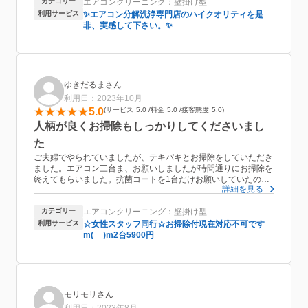
カテゴリー
エアコンクリーニング：壁掛け型
利用サービス
✨エアコン分解洗浄専門店のハイクオリティを是
非、実感して下さい。✨
ゆきだるまさん
利用日：2023年10月
5.0
サービス
5.0
料金
5.0
接客態度
5.0
人柄が良くお掃除もしっかりしてくださいまし
た
ご夫婦でやられていましたが、テキパキとお掃除をしていただき
ました。エアコン三台ま、お願いしましたが時間通りにお掃除を
終えてもらいました。抗菌コートを1台だけお願いしていたのに
詳細を見る
サービスで他のものもしてくださって嬉しかったです。次も、お
願いしても良いかと思っています。
カテゴリー
エアコンクリーニング：壁掛け型
利用サービス
☆女性スタッフ同行☆お掃除付現在対応不可です
m(__)m2台5900円
モリモリさん