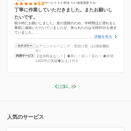
5.0
サービス
5.0
料金
5.0
接客態度
5.0
丁寧に作業していただきました。またお願いし
たいです。
朝９時にお願いしました。道の混雑のため、半時間ほど遅れると
事前に連絡いただいていましたが、来られたのは９時45分を過ぎ
ていました。
詳細を見る
二名で来られました。代表の方と、後輩の方といった印象でし
カテゴリー
エアコンクリーニング：壁掛け型（お掃除機能
た。お二方とも爽やかな方で、気持ちのいい印象でした。
付）
作業自体はスムーズに、てきぱきとしていただけました。家の外
利用サービス
【追加料金なし！】◆早い！安い！安心！ ◆年間
の水道を使って部品を洗っていただいて、本体の掃除はもう一人
1000件の実績◆おまけ付き
の方がされていました。
初めてエアコンクリーニングを頼んだので、きっととても汚れて
いるだろうなあと想像していましたが予想を上回る汚れにびっく
り。二年に一度くらいのペースで掃除を依頼することにしまし
1
2
3
4
...
8
た。
少し待ち時間が長く感じられたので、そこだけ残念でしたが、他
はとても気持ち良かったです。ありがとうございました！
人気のサービス