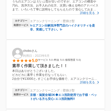
うちのエアコンは だいぶ型が古いのですが、エアコンの構造や
汚れ、洗浄方法、お手入れの仕方、次買い換える時のアドバイス
まで、いろいろ丁寧に説明をしてもらえたので 安心しておまか
詳細を見る
せすることができました。
こちらの業者さんは 夜間にも作業枠を設けておられるので 在宅
カテゴリー
エアコンクリーニング：壁掛け型
しやすく助かりました。
利用サービス
✨エアコン分解洗浄専門店のハイクオリティを是
非、実感して下さい。✨
choboさん
利用日：2023年6月
5.0
サービス
5.0
料金
5.0
接客態度
5.0
素早く作業して頂きました！！
本日はありがとうございました。
ピカピカに素早く作業を行なってもらい、
2台分で¥13000と､すごくお手頃な価格で、エアコンクリーニン
詳細を見る
グを行なって頂きました！！
作業もスムーズにしていただき､大満足でした！！またお願いし
カテゴリー
エアコンクリーニング：壁掛け型
たいとおもいます。
次回もどうぞよろしくお願い致します！！
利用サービス
京都・滋賀全域OK◆エコ洗剤使用でお子様・ペッ
トがいる方も安心♪エコ洗剤無料‼