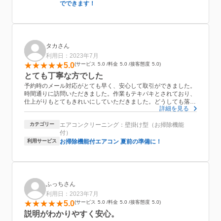
でできます！
タカさん
利用日：2023年7月
5.0
サービス
5.0
料金
5.0
接客態度
5.0
とても丁寧な方でした
予約時のメール対応がとても早く、安心して取引ができました。
時間通りに訪問いただきました。作業もテキパキとされており、
仕上がりもとてもきれいにしていただきました。どうしても落ち
詳細を見る
ないところは、実際に見せていただき、納得の上で作業を終えて
いただきました。
カテゴリー
エアコンクリーニング：壁掛け型（お掃除機能
料金もリーズナブルでとても満足です。
付）
利用サービス
お掃除機能付エアコン 夏前の準備に！
ふっちさん
利用日：2023年7月
5.0
サービス
5.0
料金
5.0
接客態度
5.0
説明がわかりやすく安心。