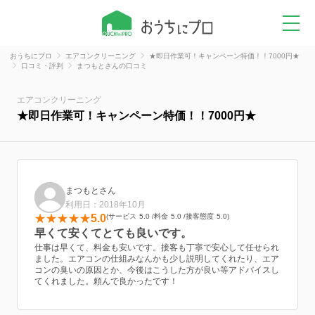
おうちにプロ
エアコンクリーニング
★即日作業可！キャンペーン特価！！7000円★
口コミ・評判
まつもとさんの口コミ
エアコンクリーニング
★即日作業可！キャンペーン特価！！7000円★
まつもとさん
利用日：2018年10月
5.0
サービス
5.0
料金
5.0
接客態度
5.0
早くて安くてとても良いです。
仕事は早くて、料金も安いです。接客も丁寧で安心して任せられ
ました。エアコンの仕組みなんかも少し説明してくれたり、エア
コンの臭いの原因とか、今後はこうした方が良い等アドバイスし
てくれました。頼んで良かったです！