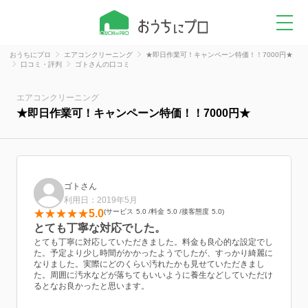
おうちにプロ
エアコンクリーニング
★即日作業可！キャンペーン特価！！7000円★
口コミ・評判
ゴトさんの口コミ
エアコンクリーニング
★即日作業可！キャンペーン特価！！7000円★
ゴトさん
利用日：2019年5月
5.0
サービス
5.0
料金
5.0
接客態度
5.0
とても丁寧な対応でした。
とても丁寧に対応していただきました。料金も良心的な設定でし
た。予定より少し時間がかかったようでしたが、すっかり綺麗に
なりました。実際にどのくらい汚れたかも見せていただきまし
た。周囲に汚水などが落ちてもいいように養生などしていただけ
るとなお良かったと思います。