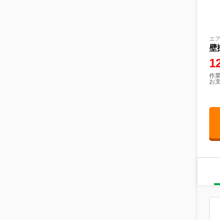
エ
壁
1
作業
お