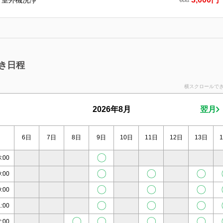
室外機洗浄
き日程
横スクロールで
2026年8月
翌月
6日
7日
8日
9日
10日
11日
12日
13日
〇
8:00
〇
〇
〇
9:00
〇
〇
〇
0:00
〇
〇
〇
1:00
〇
〇
〇
〇
2:00