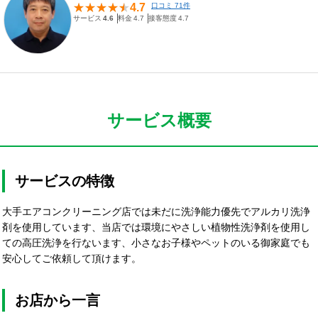
4.7
口コミ 71件
サービス
4.6
料金
4.7
接客態度
4.7
サービス概要
サービスの特徴
大手エアコンクリーニング店では未だに洗浄能力優先でアルカリ洗浄
剤を使用しています、当店では環境にやさしい植物性洗浄剤を使用し
ての高圧洗浄を行ないます、小さなお子様やペットのいる御家庭でも
安心してご依頼して頂けます。
お店から一言