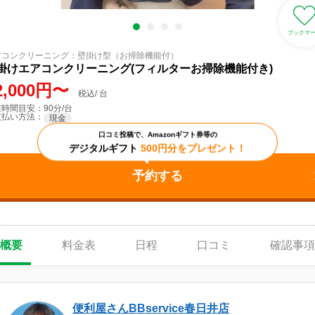
ブックマ
アコンクリーニング：壁掛け型（お掃除機能付）
掛けエアコンクリーニング(フィルターお掃除機能付き)
2,000円〜
税込/ 台
時間目安：90分/台
支払い方法：
現金
口コミ投稿で、Amazonギフト券等の
デジタルギフト
500円分をプレゼント！
予約する
概要
料金表
日程
口コミ
確認事項
便利屋さんBBservice春日井店