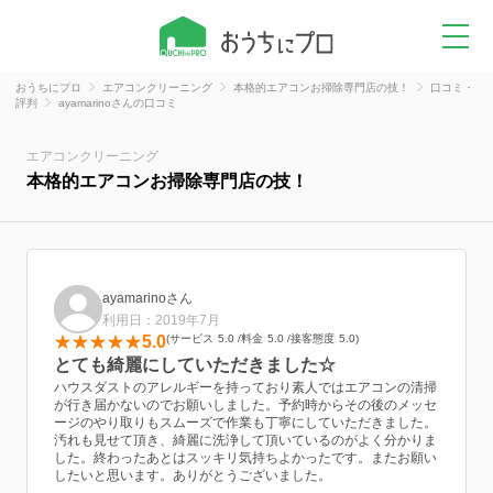
おうちにプロ
エアコンクリーニング
本格的エアコンお掃除専門店の技！
口コミ・
評判
ayamarinoさんの口コミ
エアコンクリーニング
本格的エアコンお掃除専門店の技！
ayamarinoさん
利用日：2019年7月
5.0
サービス
5.0
料金
5.0
接客態度
5.0
とても綺麗にしていただきました☆
ハウスダストのアレルギーを持っており素人ではエアコンの清掃
が行き届かないのでお願いしました。予約時からその後のメッセ
ージのやり取りもスムーズで作業も丁寧にしていただきました。
汚れも見せて頂き、綺麗に洗浄して頂いているのがよく分かりま
した。終わったあとはスッキリ気持ちよかったです。またお願い
したいと思います。ありがとうございました。