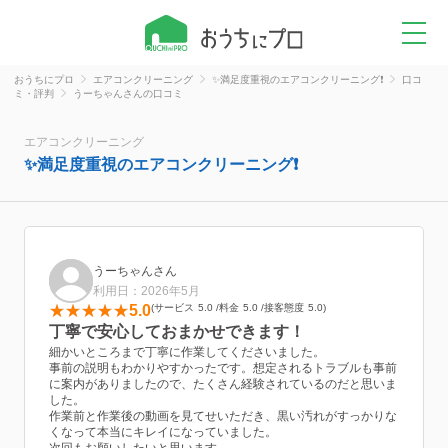
おうちにプロ
エアコンクリーニング
✨満足度重視のエアコンクリーニング❗️
口コ
ミ・評判
うーちゃんさんの口コミ
エアコンクリーニング
✨満足度重視のエアコンクリーニング❗️
うーちゃんさん
利用日：2026年5月
5.0
サービス
5.0
料金
5.0
接客態度
5.0
丁寧で安心しておまかせできます！
細かいところまで丁寧に作業してくださいました。
事前の説明もわかりやすかったです。想定されるトラブルも事前
に案内がありましたので、たくさん経験されているのだと思いま
した。
作業前と作業後の動画を見てせいただき、黒い汚れがすっかりな
くなって本当にキレイになっていました。