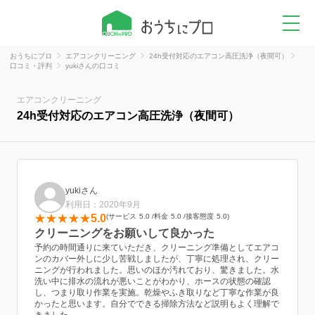
おうちにプロ
エアコンクリーニング
24h受付対応のエアコン高圧洗浄（夜間可）
口コミ・評判
yukiさんの口コミ
エアコンクリーニング
24h受付対応のエアコン高圧洗浄（夜間可）
yukiさん
利用日：2020年9月
5.0
サービス
5.0
料金
5.0
接客態度
5.0
クリーニングをお願いして良かった
予約の時間通りに来ていただき、クリーニング準備としてエアコ
ンのカバー外しに少し苦戦しましたが、丁寧に処理され、クリー
ニングが行われました。思いのほか汚れており、驚きました。水
洗い中に排水の流れが悪いことがわかり、ホースの状態の確認
し、つまり取り作業を実施。乾燥やふき取りなど丁寧な作業が良
かったと思います。自分でできる掃除方法など説明もよく理解で