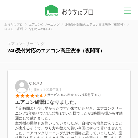
おうちにプロ
エアコンクリーニング
24h受付対応のエアコン高圧洗浄（夜間可）
口コミ・評判
なおさんの口コミ
エアコンクリーニング
24h受付対応のエアコン高圧洗浄（夜間可）
なおさん
利用日：2018年6月
4.7
サービス
5.0
料金
4.0
接客態度
5.0
エアコン綺麗になりました。
予定時間より少し早かったですが来ていただき、エアコンクリー
ニング2年振りでだいぶ汚れていた様でしたが1時間も掛からず綺
麗にして戴きました。
室外機の掃除もお願いしていましたが、自宅でも簡単に洗うこと
が出来るそうで、やり方を教えて貰い今回はやって貰いませんで
した。エアコンクリーニングだけの価格と思っていましたが、室