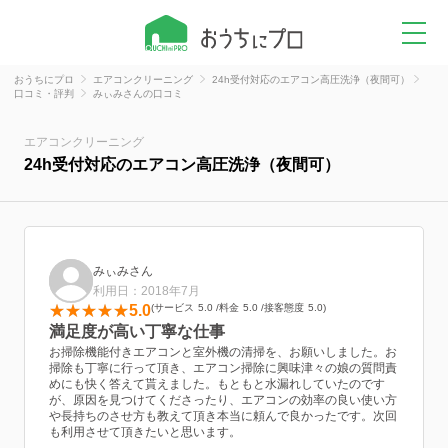
おうちにプロ
エアコンクリーニング
24h受付対応のエアコン高圧洗浄（夜間可）
口コミ・評判
みぃみさんの口コミ
エアコンクリーニング
24h受付対応のエアコン高圧洗浄（夜間可）
みぃみさん
利用日：2018年7月
5.0
サービス
5.0
料金
5.0
接客態度
5.0
満足度が高い丁寧な仕事
お掃除機能付きエアコンと室外機の清掃を、お願いしました。お
掃除も丁寧に行って頂き、エアコン掃除に興味津々の娘の質問責
めにも快く答えて貰えました。もともと水漏れしていたのです
が、原因を見つけてくださったり、エアコンの効率の良い使い方
や長持ちのさせ方も教えて頂き本当に頼んで良かったです。次回
も利用させて頂きたいと思います。