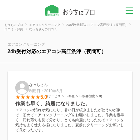
おうちにプロ
エアコンクリーニング
24h受付対応のエアコン高圧洗浄（夜間可）
口コミ・評判
なっちさんの口コミ
エアコンクリーニング
24h受付対応のエアコン高圧洗浄（夜間可）
なっちさん
利用日：2019年6月
5.0
サービス
5.0
料金
5.0
接客態度
5.0
作業も早く、綺麗になりました。
エアコンの汚れが気になり、暑い日が続きましたが使うのが嫌
で、初めてエアコンクリーニングをお願いしました。作業も素早
く、汚れ落ちも見て分かり、とても綺麗になったのでエアコンを
気持ちよく使える様になりました。夏前にクリーニングお願いし
て良かったです。