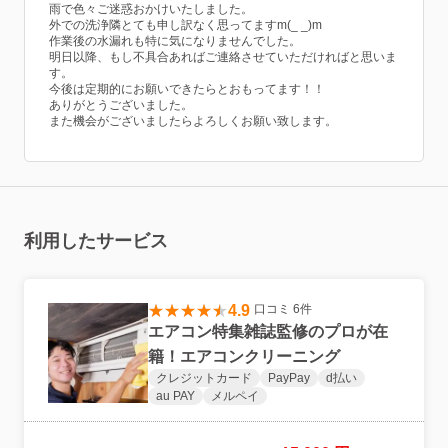
雨で色々ご迷惑おかけいたしました。
外での洗浄隣とても申し訳なく思ってますm(_ _)m
作業後の水漏れも特に気になりませんでした。
明日以降、もし不具合あればご連絡させていただければと思いま
す。
今後は定期的にお願いできたらとおもってます！！
ありがとうございました。
また機会がございましたらよろしくお願い致します。
利用したサービス
4.9
口コミ 6件
エアコン特集雑誌監修のプロが在
籍！エアコンクリーニング
クレジットカード
PayPay
d払い
au PAY
メルペイ