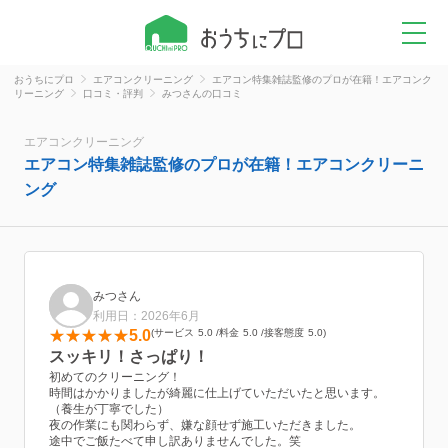
おうちにプロ
エアコンクリーニング
エアコン特集雑誌監修のプロが在籍！エアコンク
リーニング
口コミ・評判
みつさんの口コミ
エアコンクリーニング
エアコン特集雑誌監修のプロが在籍！エアコンクリーニ
ング
みつさん
利用日：2026年6月
5.0
サービス
5.0
料金
5.0
接客態度
5.0
スッキリ！さっぱり！
初めてのクリーニング！
時間はかかりましたが綺麗に仕上げていただいたと思います。
（養生が丁寧でした）
夜の作業にも関わらず、嫌な顔せず施工いただきました。
途中でご飯たべて申し訳ありませんでした。笑