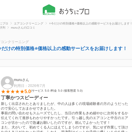
にプロ
エアコンクリーニング
⭐️今だけの特別価格⭐️価格以上の感動サービスをお届けします
評判
muruさんの口コミ
アコンクリーニング
️今だけの特別価格⭐️価格以上の感動サービスをお届けします！
muruさん
利用日：2026年7月
5.0
サービス
5.0
料金
5.0
接客態度
5.0
丁寧かつスピーディー
新しく出店されたとありましたが、中の人は多くの現場経験者の方のようだった
ので安心しておまかせできました。
事前の問い合わせもスムーズでしたし、当日の作業もきめ細やかに次何をするか
伝えてくれて進捗もわかりやすかったです。引っ越し先のエアコンと中古のエア
コンが古かったので急遽お願いしたのですが、頼んでよかったです！
また、犬がいて、初めてくる人にほえてしまうのですが、気にせず作業して頂け