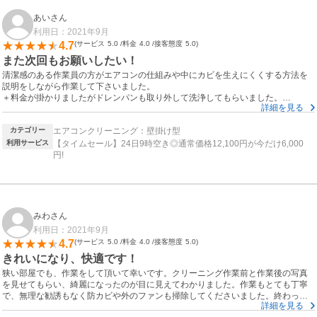
あいさん
利用日：2021年9月
4.7
サービス
5.0
料金
4.0
接客態度
5.0
また次回もお願いしたい！
清潔感のある作業員の方がエアコンの仕組みや中にカビを生えにくくする方法を
説明をしながら作業して下さいました。
＋料金が掛かりましたがドレンパンも取り外して洗浄してもらいました。
詳細を見る
思ってた以上に黒い水が出てびっくり。
もっと早くお願いすれば良かったと思いました。
カテゴリー
エアコンクリーニング：壁掛け型
これで嫌なにおいにも悩まされずに済みます。
また来年もお願いしたいです。
利用サービス
【タイムセール】24日9時空き◎通常価格12,100円が今だけ6,000
円!
みわさん
利用日：2021年9月
4.7
サービス
5.0
料金
4.0
接客態度
5.0
きれいになり、快適です！
狭い部屋でも、作業をして頂いて幸いです。クリーニング作業前と作業後の写真
を見せてもらい、綺麗になったのが目に見えてわかりました。作業もとても丁寧
で、無理な勧誘もなく防カビや外のファンも掃除してくださいました。終わった
詳細を見る
後は、すごく綺麗になり匂いもなくなりました！ありがとうございました！