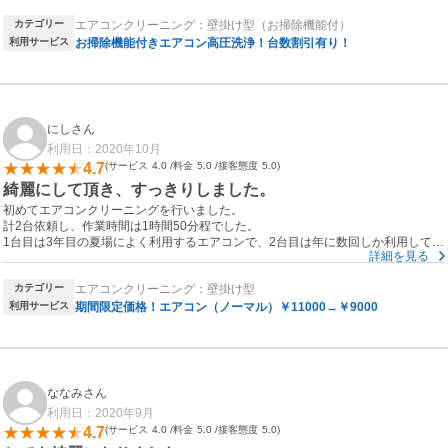
最後に汚れの説明もちゃんとして頂きました。
カテゴリー
エアコンクリーニング：壁掛け型（お掃除機能付）
やって頂いた方も感じがよかったです。
また次回お願いしたいな、と思いました。
利用サービス
お掃除機能付きエアコン高圧洗浄！台数割引有り！
にしさん
利用日：2020年10月
4.7
サービス
4.0
料金
5.0
接客態度
5.0
綺麗にして頂き、すっきりしました。
初めてエアコンクリーニングを行いました。
計2台依頼し、作業時間は1時間50分程でした。
1台目は3年目の夏場によく利用するエアコンで、2台目は年に数回しか利用してい
詳細を見る
なかった21年目の古いエアコンです。（賃貸で利用は共に3年目）。
1台目は予想以上にカビていたので、綺麗になりスッキリしました。
カテゴリー
エアコンクリーニング：壁掛け型
2台目の古いエアコンは利用頻度が少ない為カビ汚れが少なかったそうですが、丁
寧に対応して頂きました。
利用サービス
期間限定価格！エアコン（ノーマル）￥11000→￥9000
洗浄で利用した風呂場も綺麗に掃除されてあり、お願いして良かったと思いま
す。
ななみさん
利用日：2020年9月
4.7
サービス
4.0
料金
5.0
接客態度
5.0