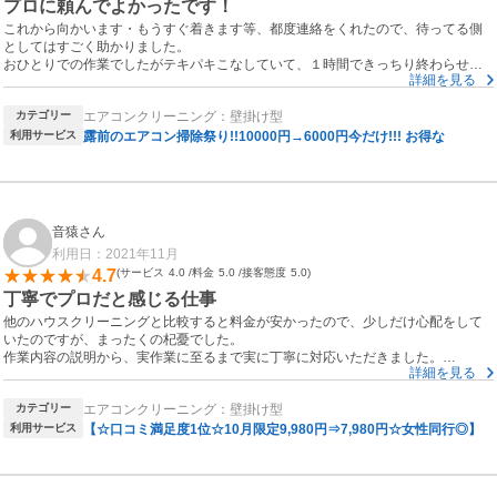
プロに頼んでよかったです！
これから向かいます・もうすぐ着きます等、都度連絡をくれたので、待ってる側
としてはすごく助かりました。
おひとりでの作業でしたがテキパキこなしていて、１時間できっちり終わらせて
詳細を見る
いただけました。
内部の洗浄後の水？を見せてもらいましたが、よくネットで見る画像のように、
カテゴリー
エアコンクリーニング：壁掛け型
真っ黒になっていました（笑）つい数日前にフィルターなど自分で出来る範囲の
ところは洗ったり拭いたりしていたのですが、、やっぱりプロにお願いしてよか
利用サービス
露前のエアコン掃除祭り!!10000円→6000円今だけ!!! お得な
ったなと思います。
カビっぽいにおいもとれたので、今年の夏は安心してガンガン使えます。ありが
とうございました！
音猿さん
利用日：2021年11月
4.7
サービス
4.0
料金
5.0
接客態度
5.0
丁寧でプロだと感じる仕事
他のハウスクリーニングと比較すると料金が安かったので、少しだけ心配をして
いたのですが、まったくの杞憂でした。
作業内容の説明から、実作業に至るまで実に丁寧に対応いただきました。
詳細を見る
付着している汚れの成分をみて、それに必要な洗浄剤をと、順序立てて分かりや
すい説明でした
カテゴリー
エアコンクリーニング：壁掛け型
担当者の方も物腰柔らかく、安心してお任せすることができました。
次もぜひお願いしたいと思います。
利用サービス
【☆口コミ満足度1位☆10月限定9,980円⇒7,980円☆女性同行◎】