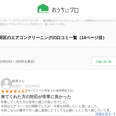
にプロ
エアコンクリーニング
東京都のエアコンクリーニング
大田区のエアコンクリーニ
田区のエアコンクリーニングの口コミ一覧（14ページ目）
田区のエアコンクリーニングの口コミ一覧（14ページ目）
32件(261～280件を表示)
松井さん
利用日：2022年9月
4.7
サービス
5.0
料金
4.0
接客態度
5.0
来てくれた方の対応が非常に良かった
作業してくれた方が非常に感じの良い方でした。
今回はエアコン一台の掃除でしたが、今後も利用したいと思いました。
今回こちらの勝手で引っ越し直前にどうしてもお願いしたく色々探していて見つ
詳細を見る
けました。