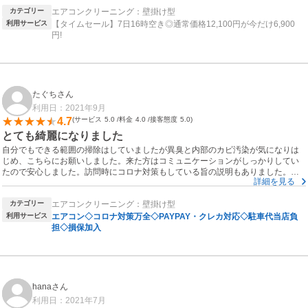
カテゴリー
エアコンクリーニング：壁掛け型
利用サービス
【タイムセール】7日16時空き◎通常価格12,100円が今だけ6,900
円!
たぐちさん
利用日：2021年9月
4.7
サービス
5.0
料金
4.0
接客態度
5.0
とても綺麗になりました
自分でもできる範囲の掃除はしていましたが異臭と内部のカビ汚染が気になりは
じめ、こちらにお願いしました。来た方はコミュニケーションがしっかりしてい
たので安心しました。訪問時にコロナ対策もしている旨の説明もありました。作
詳細を見る
業もテキパキと丁寧で、しっかりと汚れを落として頂きました。異臭も治りまし
た。
カテゴリー
エアコンクリーニング：壁掛け型
次回機会があればまた利用したいです。
利用サービス
エアコン◇コロナ対策万全◇PAYPAY・クレカ対応◇駐車代当店負
担◇損保加入
hanaさん
利用日：2021年7月