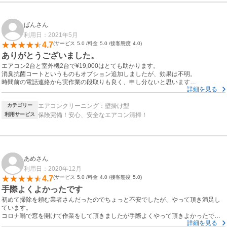
また次回も是非お願いしたいです。
ばんさん
利用日：2021年5月
4.7
サービス
5.0
料金
5.0
接客態度
4.0
ありがとうございました。
エアコン2台と室外機2台で¥19,000はとても助かります。
消臭抗菌コートというものもオプション追加しましたが、効果は不明。
時間前の電話連絡から実作業の段取りも良く、申し分ないと思います。
詳細を見る
高所設置の室外機も問題無く対応いただきました。
また次回もお願いしたいです。
カテゴリー
エアコンクリーニング：壁掛け型
利用サービス
保険完備！安心、安全なエアコン清掃！
あめさん
利用日：2020年12月
4.7
サービス
5.0
料金
4.0
接客態度
5.0
手際よくよかったです
初めて掃除を頼む業者さんだったのでちょっと不安でしたが、やって頂き満足し
ています。
コロナ喎で窓を開けて作業をして頂きましたが手際よくやって頂きよかったで
詳細を見る
す。