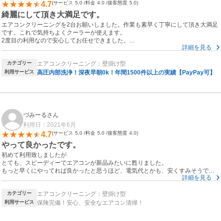
4.7
サービス
5.0
料金
4.0
接客態度
5.0
綺麗にして頂き大満足です。
エアコンクリーニングを2台お願いしました。作業も素早く丁寧にして頂き大満足
です。これで気持ちよくクーラーが使えます。
2度目の利用なので安心してお任せできました。
詳細を見る
今回は少し間が空いてしまったので次は早めにお願いしたいと思います。初めて
防カビコートをしたのでどの位効果があるか楽しみです。
カテゴリー
エアコンクリーニング：壁掛け型
利用サービス
高圧内部洗浄！深夜早朝0k！年間1500件以上の実績【PayPay可】
づみーるさん
利用日：2021年6月
4.7
サービス
5.0
料金
5.0
接客態度
4.0
やって良かったです。
初めて利用致しましたが
とても、スピーディーでエアコンが新品みたいに甦りました。
もっと早くにやってれば良かったと思うほど、電気代とかも、安くすみそうで
詳細を見る
す。
カテゴリー
エアコンクリーニング：壁掛け型
エアコン独特のへんな匂いとかもなくなり
とても快適になりました。
利用サービス
保険完備！安心、安全なエアコン清掃！
お風呂場も汚さずに丁寧に
きれいにやっていただきました。