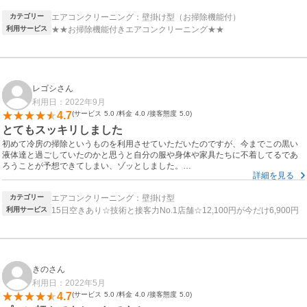
もう少し早く探して他のエアコンもやってもらってたら良かったと思いました。
カテゴリー
エアコンクリーニング：壁掛け型（お掃除機能付）
お値段は少し高めですが、仕上がりは満足です。
利用サービス
★★お掃除機能付きエアコンクリーニング★★
レゴシさん
利用日：2022年9月
4.7
サービス
5.0
料金
4.0
接客態度
5.0
とてもスッキリしました
初めて冷房の掃除というものを利用させていただいたのですが、今までこの黒い
液体達と過ごしていたのかと思うと自分の服や身体や家具たちに不着してるであ
ろうことが予想できてしまい、ゾッとしました。
詳細を見る
担当してくださった方は淡々とやってくださり、安心できました。
また利用させていただくと思います。
カテゴリー
エアコンクリーニング：壁掛け型
利用サービス
15日空きあり☆技術と接客力No.1店舗☆12,100円が今だけ6,900円
きのさん
利用日：2022年5月
4.7
サービス
5.0
料金
4.0
接客態度
5.0