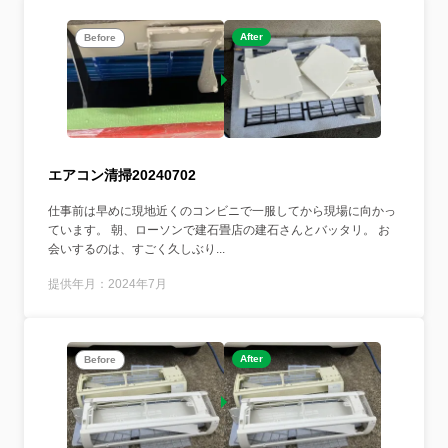
After
Before
エアコン清掃20240702
仕事前は早めに現地近くのコンビニで一服してから現場に向かっ
ています。 朝、ローソンで建石畳店の建石さんとバッタリ。 お
会いするのは、すごく久しぶり...
提供年月：2024年7月
After
Before