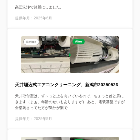
高圧洗浄で綺麗にしました。
提供年月：2025年6月
After
Before
天井埋込式エアコンクリーニング、新潟市20250526
天井取付型は、ず～っと上を向いているので、ちょっと首と肩に
きます（まぁ、年齢のせいもありますが） あと、電装基盤ですが
全部刺さってた方が気分が楽で...
提供年月：2025年5月