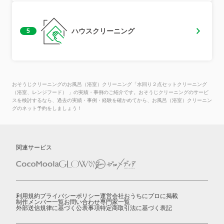
ハウスクリーニング
5
おそうじクリーニングのお風呂（浴室）クリーニング「水回り２点セットクリーニング
（浴室、レンジフード） 」の実績・事例のご紹介です。おそうじクリーニングのサービ
スを検討するなら、過去の実績・事例・経験を確かめてから、お風呂（浴室）クリーニン
グのネット予約をしましょう！
関連サービス
利用規約
プライバシーポリシー
運営会社
おうちにプロに掲載
制作メンバー一覧
お問い合わせ
専門家一覧
外部送信規律に基づく公表事項
特定商取引法に基づく表記