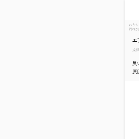
おうち
汚れが
エ
提供
臭
原