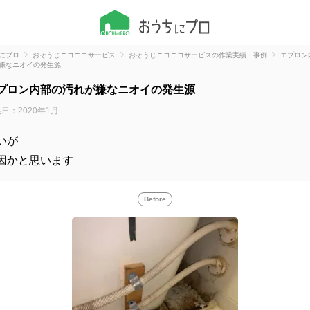
にプロ
おそうじニコニコサービス
おそうじニコニコサービスの作業実績・事例
エプロン
嫌なニオイの発生源
プロン内部の汚れが嫌なニオイの発生源
日：2020年1月
いが
因かと思います
Before