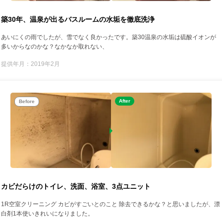
築30年、温泉が出るバスルームの水垢を徹底洗浄
あいにくの雨でしたが、雪でなく良かったです。築30温泉の水垢は硫酸イオンが
多いからなのかな？なかなか取れない、
提供年月：2019年2月
After
Before
カビだらけのトイレ、洗面、浴室、3点ユニット
1R空室クリーニング カビがすごいとのこと 除去できるかな？と思いましたが、漂
白剤1本使いきれいになりました。