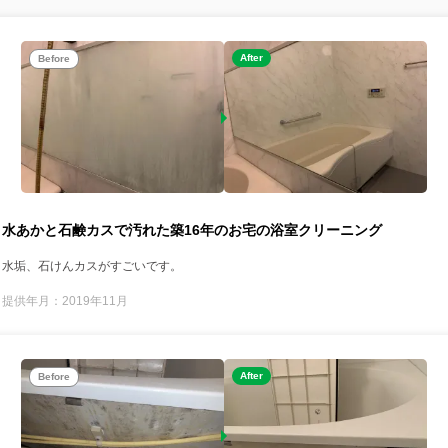
After
Before
水あかと石鹸カスで汚れた築16年のお宅の浴室クリーニング
水垢、石けんカスがすごいです。
提供年月：2019年11月
After
Before