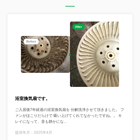
After
Before
浴室換気扇です。
ご入居後7年経過の浴室換気扇を 分解洗浄させて頂きました。 フ
ァンがほこりだらけで 吸い上げてくれてなかったですね。。 キ
レイになって、音も静かにな...
提供年月：2025年4月