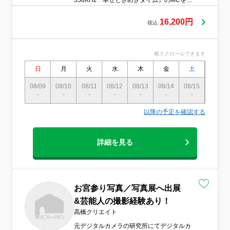
558KHz『幸せときめきタイム』のMCを務
め、撮影テクニックを解説。カメラの知識
も豊富です。ご質問にはお答えします！●服
16,200円
税込
装や身だしなみに気をつけています●営業時
間外の予約も相談可 ※撮影は主に土日
祝に行います ※平日・土日祝の晩の撮
横スクロールできます
影にご対応致します●作業前日、または当日
に電話で連絡いたします
日
月
火
水
木
金
土
日
08/09
08/10
08/11
08/12
08/13
08/14
08/15
08/16
-
-
-
-
-
-
-
〇
以降の予定を確認する
詳細を見る
お宮参り写真／写真展へ出展
&芸能人の撮影経験あり！
高橋クリエイト
元デジタルカメラの研究所にてデジタルカ