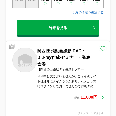
-
-
〇
〇
〇
〇
〇
〇
以降の予定を確認する
詳細を見る
関西|出張動画撮影|DVD・
Blu-ray作成-セミナー・発表
会等
【関西の出張ビデオ撮影】グロー
※※申し訳ございませんが、こちらのサイ
トは通知にタイムラグがあり、なおかつ常
時ログインしておりませんのでお急ぎの場
合はお応えできない場合がございます。何
卒宜しくお願い致します。
11,000円
税込
横スクロールできます