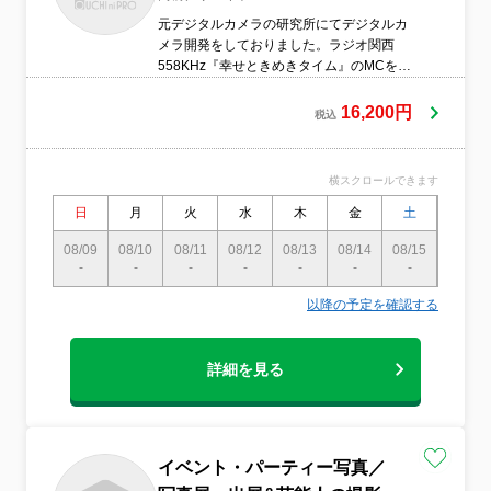
元デジタルカメラの研究所にてデジタルカ
メラ開発をしておりました。ラジオ関西
558KHz『幸せときめきタイム』のMCを務
め、撮影テクニックを解説。カメラの知識
も豊富です。ご質問にはお答えします！●服
16,200円
税込
装や身だしなみに気をつけています●営業時
間外の予約も相談可 ※撮影は主に土日
祝に行います ※平日・土日祝の晩の撮
横スクロールできます
影にご対応致します●作業前日、または当日
に電話で連絡いたします
日
月
火
水
木
金
土
日
08/09
08/10
08/11
08/12
08/13
08/14
08/15
08/16
-
-
-
-
-
-
-
〇
以降の予定を確認する
詳細を見る
イベント・パーティー写真／