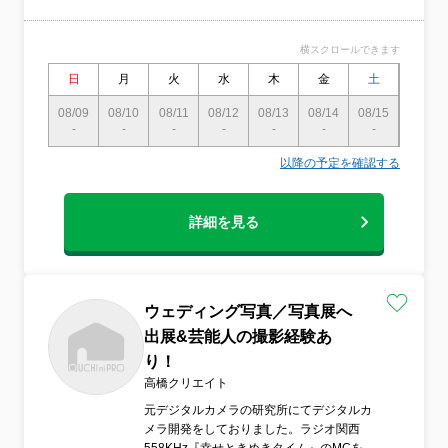
装や身だしなみに気をつけています●営業時
間外の予約も相談可 ※撮影は主に土日
祝に行います ※平日・土日祝の晩の撮
横スクロールできます
影にご対応致します●作業前日、または当日
に電話で連絡いたします
日
月
火
水
木
金
土
日
08/09
08/10
08/11
08/12
08/13
08/14
08/15
08/16
-
-
-
-
-
-
-
〇
以降の予定を確認する
詳細を見る
ウェディング写真／写真展へ
出展&芸能人の撮影経験あ
り！
高橋クリエイト
元デジタルカメラの研究所にてデジタルカ
メラ開発をしておりました。ラジオ関西