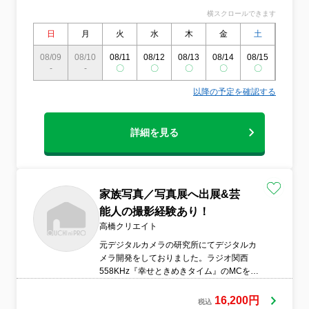
横スクロールできます
日
月
火
水
木
金
土
日
08/09
08/10
08/11
08/12
08/13
08/14
08/15
08/16
-
-
〇
〇
〇
〇
〇
〇
以降の予定を確認する
詳細を見る
家族写真／写真展へ出展&芸
能人の撮影経験あり！
高橋クリエイト
元デジタルカメラの研究所にてデジタルカ
メラ開発をしておりました。ラジオ関西
558KHz『幸せときめきタイム』のMCを務
め、撮影テクニックを解説。カメラの知識
も豊富です。ご質問にはお答えします！●服
16,200円
税込