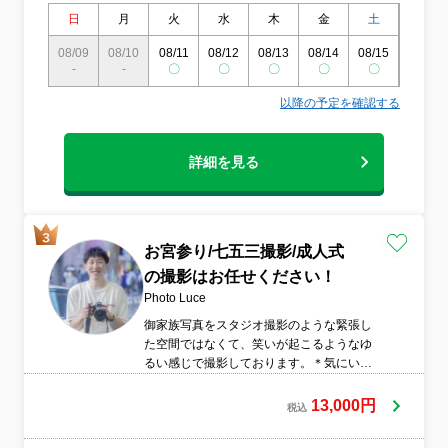
日
月
火
水
木
金
土
日
08/09
08/10
08/11
08/12
08/13
08/14
08/15
08/16
-
-
〇
〇
〇
〇
〇
〇
以降の予定を確認する
詳細を見る
お宮参り/七五三撮影/成人式
の撮影はお任せください！
Photo Luce
御家族写真をスタジオ撮影のような緊張し
た空間ではなくて、笑いが起こるようなゆ
るい感じで撮影しております。＊気にいる
まで何度でも撮り直し可
13,000円
税込