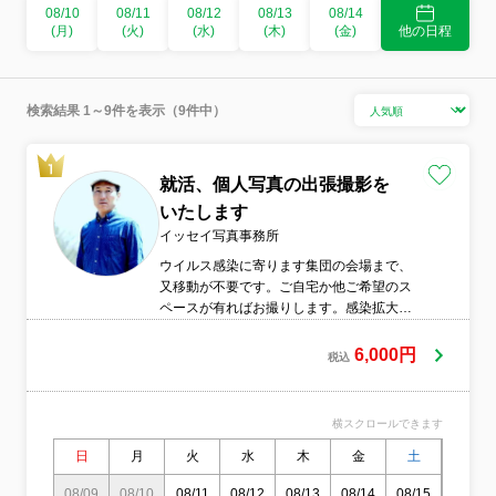
08/10
08/11
08/12
08/13
08/14
(月)
(火)
(水)
(木)
(金)
他の日程
検索結果 1～9件を表示（9件中）
就活、個人写真の出張撮影を
いたします
イッセイ写真事務所
ウイルス感染に寄ります集団の会場まで、
又移動が不要です。ご自宅か他ご希望のス
ペースが有ればお撮りします。感染拡大防
止の為マスクは着用させていただきます。
6,000円
税込
横スクロールできます
日
月
火
水
木
金
土
日
08/09
08/10
08/11
08/12
08/13
08/14
08/15
08/16