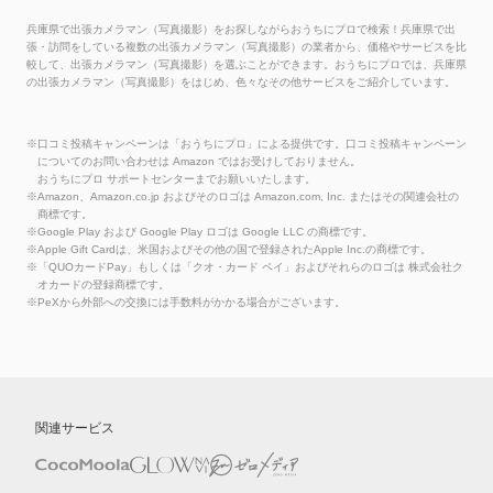
兵庫県で出張カメラマン（写真撮影）をお探しながらおうちにプロで検索！兵庫県で出
張・訪問をしている複数の出張カメラマン（写真撮影）の業者から、価格やサービスを比
較して、出張カメラマン（写真撮影）を選ぶことができます。おうちにプロでは、兵庫県
の出張カメラマン（写真撮影）をはじめ、色々なその他サービスをご紹介しています。
※口コミ投稿キャンペーンは「おうちにプロ」による提供です。口コミ投稿キャンペーン
についてのお問い合わせは Amazon ではお受けしておりません。
おうちにプロ サポートセンターまでお願いいたします。
※Amazon、Amazon.co.jp およびそのロゴは Amazon.com, Inc. またはその関連会社の
商標です。
※Google Play および Google Play ロゴは Google LLC の商標です。
※Apple Gift Cardは、米国およびその他の国で登録されたApple Inc.の商標です。
※「QUOカードPay」もしくは「クオ・カード ペイ」およびそれらのロゴは 株式会社ク
オカードの登録商標です。
※PeXから外部への交換には手数料がかかる場合がございます。
関連サービス