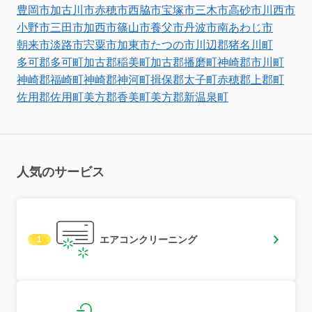
豊岡市
加古川市
赤穂市
西脇市
宝塚市
三木市
高砂市
川西市
小野市
三田市
加西市
篠山市
養父市
丹波市
南あわじ市
朝来市
淡路市
宍粟市
加東市
たつの市
川辺郡猪名川町
多可郡多可町
加古郡稲美町
加古郡播磨町
神崎郡市川町
神崎郡福崎町
神崎郡神河町
揖保郡太子町
赤穂郡上郡町
佐用郡佐用町
美方郡香美町
美方郡新温泉町
人気のサービス
エアコンクリーニング
1