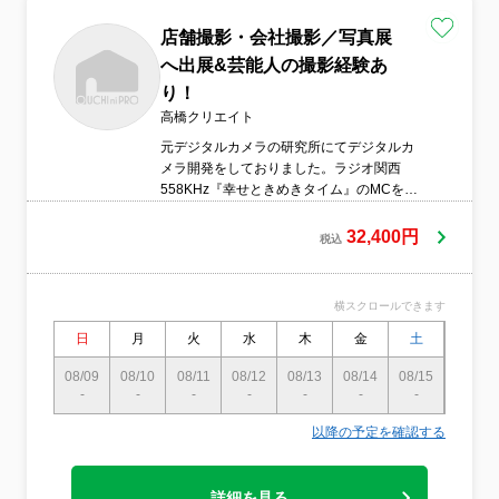
店舗撮影・会社撮影／写真展
へ出展&芸能人の撮影経験あ
り！
高橋クリエイト
元デジタルカメラの研究所にてデジタルカ
メラ開発をしておりました。ラジオ関西
558KHz『幸せときめきタイム』のMCを務
め、撮影テクニックを解説。カメラの知識
も豊富です。ご質問にはお答えします！●服
32,400円
税込
装や身だしなみに気をつけています●営業時
間外の予約も相談可 ※撮影は主に土日
祝に行います ※平日・土日祝の晩の撮
横スクロールできます
影にご対応致します●作業前日、または当日
に電話で連絡いたします
日
月
火
水
木
金
土
日
08/09
08/10
08/11
08/12
08/13
08/14
08/15
08/16
-
-
-
-
-
-
-
〇
以降の予定を確認する
詳細を見る