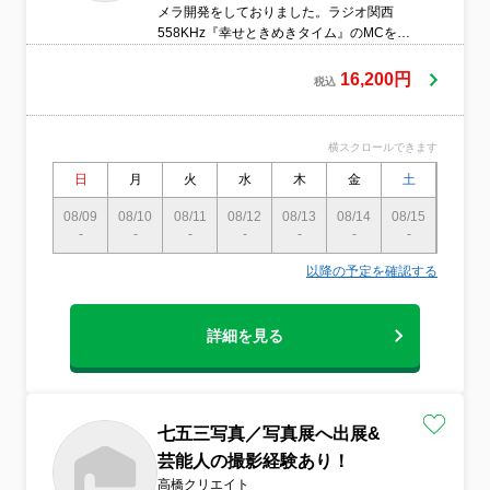
メラ開発をしておりました。ラジオ関西
558KHz『幸せときめきタイム』のMCを務
め、撮影テクニックを解説。カメラの知識
も豊富です。ご質問にはお答えします！●服
16,200円
税込
装や身だしなみに気をつけています●営業時
間外の予約も相談可 ※撮影は主に土日
祝に行います ※平日・土日祝の晩の撮
横スクロールできます
影にご対応致します●作業前日、または当日
に電話で連絡いたします
日
月
火
水
木
金
土
日
08/09
08/10
08/11
08/12
08/13
08/14
08/15
08/16
-
-
-
-
-
-
-
〇
以降の予定を確認する
詳細を見る
七五三写真／写真展へ出展&
芸能人の撮影経験あり！
高橋クリエイト