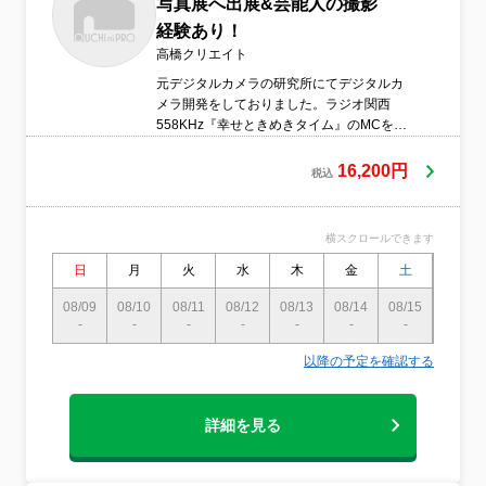
写真展へ出展&芸能人の撮影
経験あり！
高橋クリエイト
元デジタルカメラの研究所にてデジタルカ
メラ開発をしておりました。ラジオ関西
558KHz『幸せときめきタイム』のMCを務
め、撮影テクニックを解説。カメラの知識
も豊富です。ご質問にはお答えします！●服
16,200円
税込
装や身だしなみに気をつけています●営業時
間外の予約も相談可 ※撮影は主に土日
祝に行います ※平日・土日祝の晩の撮
横スクロールできます
影にご対応致します●作業前日、または当日
に電話で連絡いたします
日
月
火
水
木
金
土
日
08/09
08/10
08/11
08/12
08/13
08/14
08/15
08/16
-
-
-
-
-
-
-
〇
以降の予定を確認する
詳細を見る