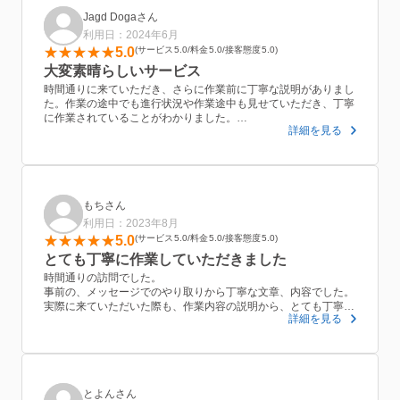
Jagd Dogaさん
利用日：2024年6月
5.0
サービス
5.0
料金
5.0
接客態度
5.0
大変素晴らしいサービス
時間通りに来ていただき、さらに作業前に丁寧な説明がありまし
た。作業の途中でも進行状況や作業途中も見せていただき、丁寧
に作業されていることがわかりました。
詳細を見る
お掃除機能付きエアコンを分解して内部をきれいにしていただ
き、素晴らしいサービスだと思いました。人柄も穏やかでこのサ
ービスを選んで良かったと思いました。大変おすすめします。
もちさん
利用日：2023年8月
5.0
サービス
5.0
料金
5.0
接客態度
5.0
とても丁寧に作業していただきました
時間通りの訪問でした。
事前の、メッセージでのやり取りから丁寧な文章、内容でした。
実際に来ていただいた際も、作業内容の説明から、とても丁寧に
詳細を見る
していただきました。
カビだらけのエアコンもピカピカになりました。
代金も、かなり汚れていたにも関わらず追加料金などなく逆に申
し訳ないくらいです。
また、是非お願いしたいです。
とよんさん