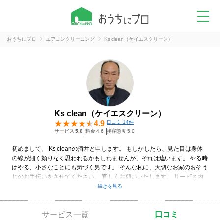
おうちにプロ
エアコンクリーニング
Ks clean（ケイエスクリーン）
Ks clean（ケイエスクリーン）
4.9
口コミ 14件
サービス
5.0
料金
4.6
接客態度
5.0
初めまして。 Ks cleanの酒井と申します。 もしかしたら、見た目は身体
の線が細く頼りなく思われるかもしれませんが、それは違います。 やる時
はやる、小さなことにも気づく男です。 そんな私に、大切なお家のおそう
じのお手伝いをさせてください。 宜しくお願いいたします。 サービス内
容は、一般のご家庭のエアコン、レンジフード、キッチン、浴室、洗面
所、トイレ、窓・ベランダ、玄関、 その他何なりとお申し付けください。
他にも、セットメニュー、定期清掃、空室清掃等お客様の都合に合わせた
サービス一覧
口コミ
サービスを取り揃えております。（詳しくはホームページをご覧くださ