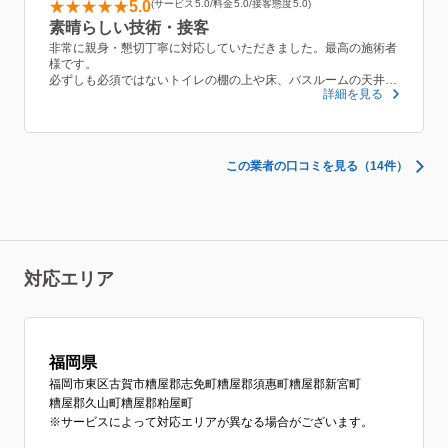
5.0
サービス
5.0
料金
5.0
接客態度
5.0
素晴らしい技術・接客
非常に親身・懇切丁寧に対応していただきました。最高の施術者
様です。
必ずしも必須ではないトイレの棚の上や床、バスルームの天井、
詳細を見る
ドアの外側なども、サービスで綺麗に磨いていただきました。
完成した状態を見てびっくり。まるで新居に引っ越してきたかの
ように、見違えるほどピカピカになり、数時間前と同じ空間とは
思えないほどでした。
これ以上のサービス、業者様はあるのか、というほどのクオリテ
この業者の口コミを見る（14件）
ィとサービスレベルでした。
東京にも店舗があるとのことだったので、今後とも末永くお付き
合いしたいと思える業者様です。強くおすすめいたします。
対応エリア
福岡県
福岡市東区
古賀市
糟屋郡志免町
糟屋郡須惠町
糟屋郡新宮町
糟屋郡久山町
糟屋郡粕屋町
※サービスによって対応エリアが異なる場合がございます。