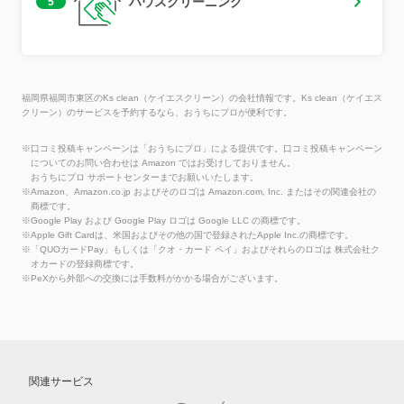
ハウスクリーニング
5
福岡県福岡市東区のKs clean（ケイエスクリーン）の会社情報です。Ks clean（ケイエス
クリーン）のサービスを予約するなら、おうちにプロが便利です。
※口コミ投稿キャンペーンは「おうちにプロ」による提供です。口コミ投稿キャンペーン
についてのお問い合わせは Amazon ではお受けしておりません。
おうちにプロ サポートセンターまでお願いいたします。
※Amazon、Amazon.co.jp およびそのロゴは Amazon.com, Inc. またはその関連会社の
商標です。
※Google Play および Google Play ロゴは Google LLC の商標です。
※Apple Gift Cardは、米国およびその他の国で登録されたApple Inc.の商標です。
※「QUOカードPay」もしくは「クオ・カード ペイ」およびそれらのロゴは 株式会社ク
オカードの登録商標です。
※PeXから外部への交換には手数料がかかる場合がございます。
関連サービス