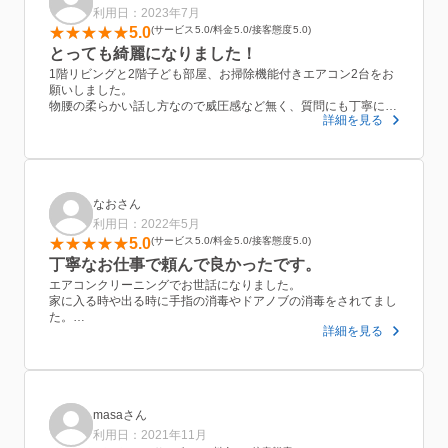
利用日：2023年7月
5.0
サービス
5.0
料金
5.0
接客態度
5.0
とっても綺麗になりました！
1階リビングと2階子ども部屋、お掃除機能付きエアコン2台をお
願いしました。
物腰の柔らかい話し方なので威圧感など無く、質問にも丁寧に答
詳細を見る
えて下さったり、感じが良かったです。
また狭いスペースながら手際良く作業されていて、クリーニング
途中では洗浄箇所、洗浄完了後の状態も一緒に見せて下さいまし
た。
お陰様でエアコンはとても綺麗になり、これから気持ち良く使え
ます。
なおさん
今後の使用方法についてもアドバイスをしていただきましたの
利用日：2022年5月
で、それを実践してカビや汚れを最小限に抑えつつ、また次回も
5.0
サービス
5.0
料金
5.0
接客態度
5.0
お願いしたいと思いました。
丁寧なお仕事で頼んで良かったです。
気温が高く、雨も降って蒸し暑い中、また2階の登り降りも大変
な中、黙々と作業して下さり、本当にありがとうございました。
エアコンクリーニングでお世話になりました。
家に入る時や出る時に手指の消毒やドアノブの消毒をされてまし
た。
詳細を見る
クリーニングの際の養生などもキチンとされていましたし、クリ
ーニング自体もテキパキと丁寧にして頂きました。
もちろん仕上がりもとてもキレイになり、安心してエアコンが使
えます。
何も気になることもなく、大満足です。
来年もまたお願いしようと思っています。
masaさん
利用日：2021年11月