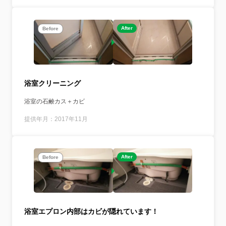
After
Before
浴室クリーニング
浴室の石鹸カス＋カビ
提供年月：2017年11月
After
Before
浴室エプロン内部はカビが隠れています！