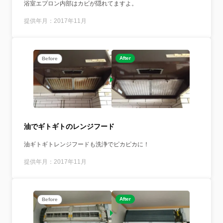
浴室エプロン内部はカビが隠れてますよ。
提供年月：2017年11月
After
Before
油でギトギトのレンジフード
油ギトギトレンジフードも洗浄でピカピカに！
提供年月：2017年11月
After
Before