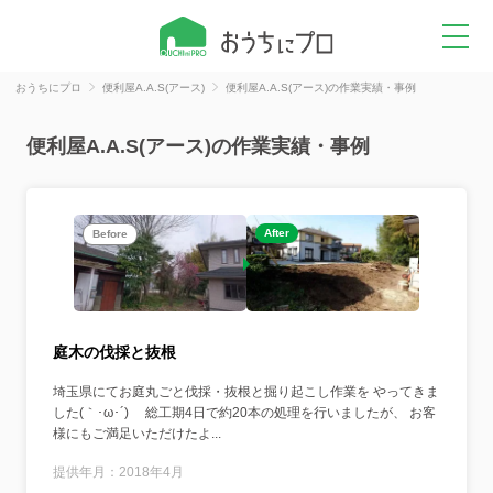
おうちにプロ
便利屋A.A.S(アース)
便利屋A.A.S(アース)の作業実績・事例
便利屋A.A.S(アース)の作業実績・事例
After
Before
庭木の伐採と抜根
埼玉県にてお庭丸ごと伐採・抜根と掘り起こし作業を やってきま
した(｀･ω･´)ゞ 総工期4日で約20本の処理を行いましたが、 お客
様にもご満足いただけたよ...
提供年月：2018年4月