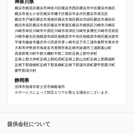
神奈川県
横浜市鶴見区
横浜市神奈川区
横浜市西区
横浜市中区
横浜市南区
横浜市保土ケ谷区
横浜市磯子区
横浜市金沢区
横浜市港北区
横浜市戸塚区
横浜市港南区
横浜市旭区
横浜市緑区
横浜市瀬谷区
横浜市栄区
横浜市泉区
横浜市青葉区
横浜市都筑区
川崎市川崎区
川崎市幸区
川崎市中原区
川崎市高津区
川崎市多摩区
川崎市宮前区
川崎市麻生区
相模原市緑区
相模原市中央区
相模原市南区
横須賀市
平塚市
鎌倉市
藤沢市
小田原市
茅ヶ崎市
逗子市
三浦市
秦野市
厚木市
大和市
伊勢原市
海老名市
座間市
南足柄市
綾瀬市
三浦郡葉山町
高座郡寒川町
中郡大磯町
中郡二宮町
足柄上郡中井町
足柄上郡大井町
足柄上郡松田町
足柄上郡山北町
足柄上郡開成町
足柄下郡箱根町
足柄下郡真鶴町
足柄下郡湯河原町
愛甲郡愛川町
愛甲郡清川村
静岡県
沼津市
熱海市
富士宮市
御殿場市
※サービスによって対応エリアが異なる場合がございます。
提供会社について