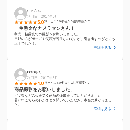
かまさん
利用日：2017年9月
5.0
サービス
5.0
料金
5.0
接客態度
5.0
一生懸命なカメラマンさん！
挙式、披露宴での撮影をお願いしました。
旦那の方がポーズや笑顔が苦手なのですが、引き出すのがとても
上手でした！
詳細を見る
自然と笑顔になれて、視線や手の位置など、綺麗に撮れる撮り方
を支持してくれたのでよかったです！
1日中、食事もせずにお手伝いしていただき、披露宴終わってか
らも撮影を頑張ってくださりました。
遠方で、天気も悪い中でしたが、嫌な顔１つせず、プロのお仕事
していただき、本当に感謝しております！
tomoさん
お友達にもオススメしたい方です。
利用日：2017年8月
4.0
サービス
4.0
料金
4.0
接客態度
4.0
商品撮影をお願いしました。
ピザ釜などの火を焚く商品の撮影をしていただきました。
暑い中こちらのわがままを聞いていただき、本当に助かりまし
た。
詳細を見る
次回もお願いしようと思います。その他、家族写真も撮影してい
ただけるとのことなので、プライベートでの利用も検討していま
す。