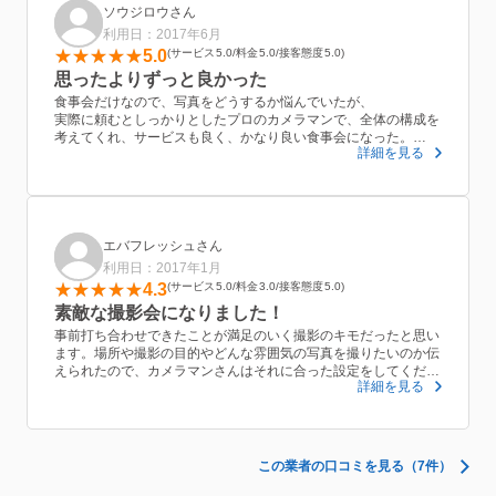
ソウジロウさん
利用日：2017年6月
5.0
サービス
5.0
料金
5.0
接客態度
5.0
思ったよりずっと良かった
食事会だけなので、写真をどうするか悩んでいたが、
実際に頼むとしっかりとしたプロのカメラマンで、全体の構成を
考えてくれ、サービスも良く、かなり良い食事会になった。
詳細を見る
たまたま良い人に当たったのかもしれないが、今回のケースでは
この方に頼んでほんとに良かった。
エバフレッシュさん
利用日：2017年1月
4.3
サービス
5.0
料金
3.0
接客態度
5.0
素敵な撮影会になりました！
事前打ち合わせできたことが満足のいく撮影のキモだったと思い
ます。場所や撮影の目的やどんな雰囲気の写真を撮りたいのか伝
えられたので、カメラマンさんはそれに合った設定をしてくださ
詳細を見る
ったと思います。うろちょろ動き回るし、集中力のない2歳児に
根気よく付き合ってもらえたので良かったと思います。
この業者の口コミを見る（7件）