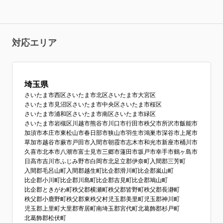
対応エリア
埼玉県
さいたま市西区
さいたま市北区
さいたま市大宮区
さいたま市見沼区
さいたま市中央区
さいたま市桜区
さいたま市浦和区
さいたま市南区
さいたま市緑区
さいたま市岩槻区
川越市
熊谷市
川口市
行田市
秩父市
所沢市
飯能市
加須市
本庄市
東松山市
春日部市
狭山市
羽生市
鴻巣市
深谷市
上尾市
草加市
越谷市
蕨市
戸田市
入間市
朝霞市
志木市
和光市
新座市
桶川市
久喜市
北本市
八潮市
富士見市
三郷市
蓮田市
坂戸市
幸手市
鶴ヶ島市
日高市
吉川市
ふじみ野市
白岡市
北足立郡伊奈町
入間郡三芳町
入間郡毛呂山町
入間郡越生町
比企郡滑川町
比企郡嵐山町
比企郡小川町
比企郡川島町
比企郡吉見町
比企郡鳩山町
比企郡ときがわ町
秩父郡横瀬町
秩父郡皆野町
秩父郡長瀞町
秩父郡小鹿野町
秩父郡東秩父村
児玉郡美里町
児玉郡神川町
児玉郡上里町
大里郡寄居町
南埼玉郡宮代町
北葛飾郡杉戸町
北葛飾郡松伏町