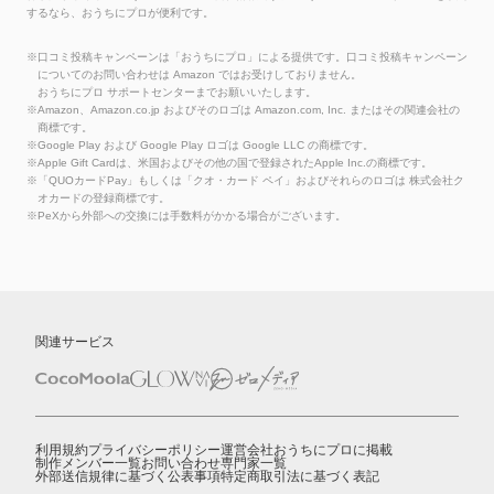
するなら、おうちにプロが便利です。
※口コミ投稿キャンペーンは「おうちにプロ」による提供です。口コミ投稿キャンペーン
についてのお問い合わせは Amazon ではお受けしておりません。
おうちにプロ サポートセンターまでお願いいたします。
※Amazon、Amazon.co.jp およびそのロゴは Amazon.com, Inc. またはその関連会社の
商標です。
※Google Play および Google Play ロゴは Google LLC の商標です。
※Apple Gift Cardは、米国およびその他の国で登録されたApple Inc.の商標です。
※「QUOカードPay」もしくは「クオ・カード ペイ」およびそれらのロゴは 株式会社ク
オカードの登録商標です。
※PeXから外部への交換には手数料がかかる場合がございます。
関連サービス
利用規約
プライバシーポリシー
運営会社
おうちにプロに掲載
制作メンバー一覧
お問い合わせ
専門家一覧
外部送信規律に基づく公表事項
特定商取引法に基づく表記