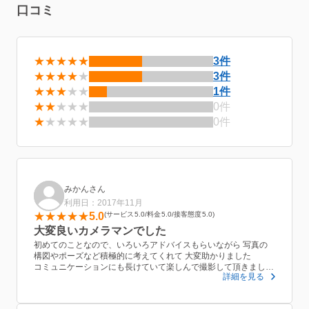
画像を撮影してきます。 ホームページやYouTubeに掲載するPR用短編動
口コミ
画の撮影編集もやっております。写真の撮影と同時にやってしまうという
ことも最近多いですので、ご希望の方はお気軽にご連絡くださいませ。 ド
ローンによる空撮もやっております。 上記様々な場面で他とは一味違った
イメージ作成にご利用下さいませ。 サンプルにございます動画をご覧くだ
★★★★★
3件
さいませ。ドローン映像とホームページのトップページに使用できそうな
★★★★
★
3件
動画集を作成いたしました。 ドローン撮影は、撮影場所の制限や撮影許可
★★★
★★
1件
の観点から、利用可能かの判断は、要お打ち合わせとなります。ご了承の
★★
★★★
0件
ほどよろしくお願いいたします。 動画編集に関しましては、内容によりま
★
★★★★
0件
して、編集料金のほうが別途必要になる場合がございます。詳細はお問い
合わせくださいませ。 クラウドファンディングでの賛同を得られやすいお
写真などもおまかせくださいませ。 ホームページ全体に映える写真撮影、
集客、求人につながるようなお写真をご提案いたします！ 基本的には、ラ
イティングを使用した商品撮影や料理撮影、物件、店舗撮影などホームペ
ージ用素材のお写真を全て撮影したいお客様は3時間くらいからお考えく
みかんさん
ださいませ。こちらのプランは、長時間撮影お得プランとなります。 画像
利用日：2017年11月
は、高解像度のものをお渡ししますので、ホームページだけではなく、広
5.0
サービス
5.0
料金
5.0
接客態度
5.0
告、パンフレットなど印刷物にも使用できます。 お写真はDVD-RやCD-R
大変良いカメラマンでした
にデータを焼いてお渡しするか、メールを利用してサイトよりダウンロー
初めてのことなので、いろいろアドバイスもらいながら 写真の
ドしてお渡しすることも可能です。 ミスショット以外は基本的にはすべて
構図やポーズなど積極的に考えてくれて 大変助かりました
のお写真をお渡しいたします。ご質問のございますお客様はお気軽にメッ
コミュニケーションにも長けていて楽しんで撮影して頂きまし
詳細を見る
た。
セージよりお問い合わせくださいませ。