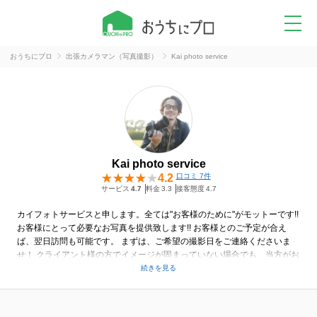
おうちにプロ
出張カメラマン（写真撮影）
Kai photo service
Kai photo service
4.2
口コミ 7件
サービス
4.7
料金
3.3
接客態度
4.7
カイフォトサービスと申します。全ては"お客様のために"がモットーです!!
お客様にとって必要なお写真を提供致します!! お客様とのご予定が合え
ば、翌日訪問も可能です。 まずは、ご希望の撮影日をご連絡くださいま
せ！ クライアント様の方でイメージが固まっていない場合でも、当方がお
客様のご要望をヒアリングして、お好みのイメージを撮影していきます。
このカテゴリーの撮影は、多くの実績がございます。こちらを通じて得
た、PRのため、または、マーケティングに通じた画像というものを一緒
に作ってまいります！ 社屋・店舗外観、商品、施術風景、料理など様々な