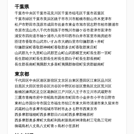
千葉県
千葉市中央区
千葉市花見川区
千葉市稲毛区
千葉市若葉区
千葉市緑区
千葉市美浜区
銚子市
市川市
船橋市
館山市
木更津市
松戸市
野田市
茂原市
成田市
佐倉市
東金市
旭市
習志野市
柏市
勝浦市
市原市
流山市
八千代市
我孫子市
鴨川市
鎌ケ谷市
君津市
富津市
浦安市
四街道市
袖ケ浦市
八街市
印西市
白井市
富里市
南房総市
匝瑳市
香取市
山武市
いすみ市
大網白里市
印旛郡酒々井町
印旛郡栄町
香取郡神崎町
香取郡多古町
香取郡東庄町
山武郡九十九里町
山武郡芝山町
山武郡横芝光町
長生郡一宮町
長生郡睦沢町
長生郡長生村
長生郡白子町
長生郡長柄町
長生郡長南町
夷隅郡大多喜町
夷隅郡御宿町
安房郡鋸南町
東京都
千代田区
中央区
港区
新宿区
文京区
台東区
墨田区
江東区
品川区
目黒区
大田区
世田谷区
渋谷区
中野区
杉並区
豊島区
北区
荒川区
板橋区
練馬区
足立区
葛飾区
江戸川区
八王子市
立川市
武蔵野市
三鷹市
青梅市
府中市
昭島市
調布市
町田市
小金井市
小平市
日野市
東村山市
国分寺市
国立市
福生市
狛江市
東大和市
清瀬市
東久留米市
武蔵村山市
多摩市
稲城市
羽村市
あきる野市
西東京市
西多摩郡瑞穂町
西多摩郡日の出町
西多摩郡檜原村
西多摩郡奥多摩町
大島町
利島村
新島村
神津島村
三宅島三宅村
御蔵島村
八丈島八丈町
青ヶ島村
小笠原村