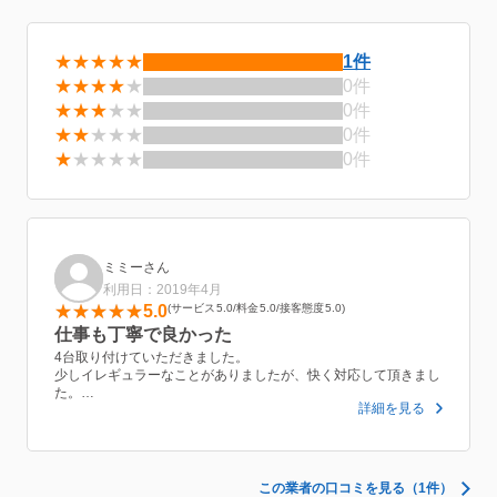
★★★★★
1件
★★★★
★
0件
★★★
★★
0件
★★
★★★
0件
★
★★★★
0件
ミミーさん
利用日：2019年4月
5.0
サービス
5.0
料金
5.0
接客態度
5.0
仕事も丁寧で良かった
4台取り付けていただきました。
少しイレギュラーなことがありましたが、快く対応して頂きまし
た。
詳細を見る
こちらで用意した会え今野部品が足りず、合計2日かかってしま
いましたがご対応して頂きました。
次回も本体を購入したときはお願いしたいと思います。
この業者の口コミを見る（1件）