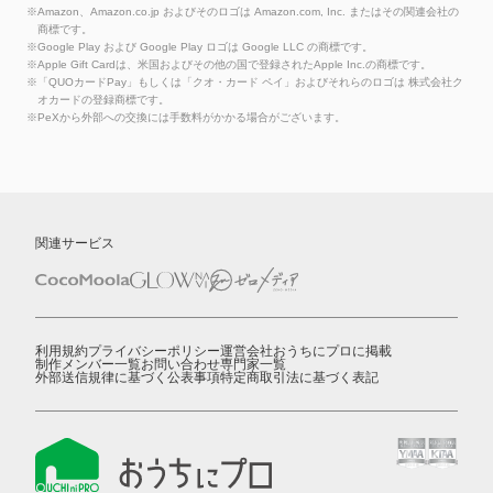
※Amazon、Amazon.co.jp およびそのロゴは Amazon.com, Inc. またはその関連会社の
商標です。
※Google Play および Google Play ロゴは Google LLC の商標です。
※Apple Gift Cardは、米国およびその他の国で登録されたApple Inc.の商標です。
※「QUOカードPay」もしくは「クオ・カード ペイ」およびそれらのロゴは 株式会社ク
オカードの登録商標です。
※PeXから外部への交換には手数料がかかる場合がございます。
関連サービス
利用規約
プライバシーポリシー
運営会社
おうちにプロに掲載
制作メンバー一覧
お問い合わせ
専門家一覧
外部送信規律に基づく公表事項
特定商取引法に基づく表記