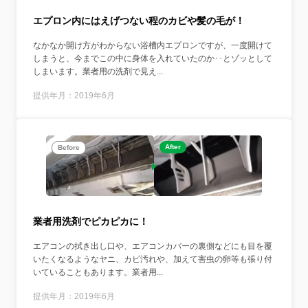
エプロン内にはえげつない程のカビや髪の毛が！
なかなか開け方がわからない浴槽内エプロンですが、一度開けて
しまうと、今までこの中に身体を入れていたのか･･とゾッとして
しまいます。業者用の洗剤で見え...
提供年月：2019年6月
After
Before
業者用洗剤でピカピカに！
エアコンの拭き出し口や、エアコンカバーの裏側などにも目を覆
いたくなるようなヤニ、カビ汚れや、加えて害虫の卵等も張り付
いていることもあります。業者用...
提供年月：2019年6月