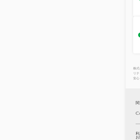
株式
リテ
安心
関
利
お