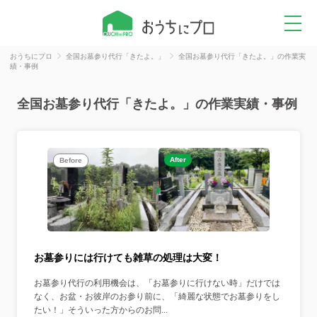
おうちにプロ
全国お墓参り代行「きたよ。」
全国お墓参り代行「きたよ。」の作業実
績・事例
全国お墓参り代行「きたよ。」の作業実績・事例
After
Before
お墓参りには行けても雑草の処理は大変！
お墓参り代行の利用機会は、「お墓参りに行けない時」だけでは
なく、お盆・お彼岸のお参り前に、「綺麗な状態でお墓参りをし
たい！」そういった方からのお問...