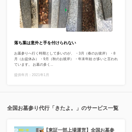
落ち葉は意外と手を付けられない
お墓参りへ行く時期として多いのが、 ・3月（春のお彼岸） ・8
月（お盆休み） ・9月（秋のお彼岸） ・年末年始 が多いと言われ
ています。 お墓の多く...
提供年月：2021年1月
全国お墓参り代行「きたよ。」のサービス一覧
【東証一部上場運営】全国お墓参