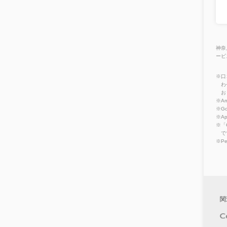
神奈
ービ
※口
わ
お
※Am
※Go
※A
※「
で
※P
関