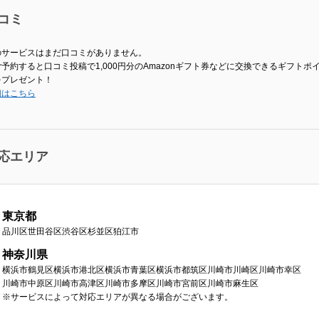
コミ
のサービスはまだ口コミがありません。
予約すると口コミ投稿で1,000円分のAmazonギフト券などに交換できるギフトポ
をプレゼント！
細はこちら
応エリア
東京都
品川区
世田谷区
渋谷区
杉並区
狛江市
神奈川県
横浜市鶴見区
横浜市港北区
横浜市青葉区
横浜市都筑区
川崎市川崎区
川崎市幸区
川崎市中原区
川崎市高津区
川崎市多摩区
川崎市宮前区
川崎市麻生区
※サービスによって対応エリアが異なる場合がございます。