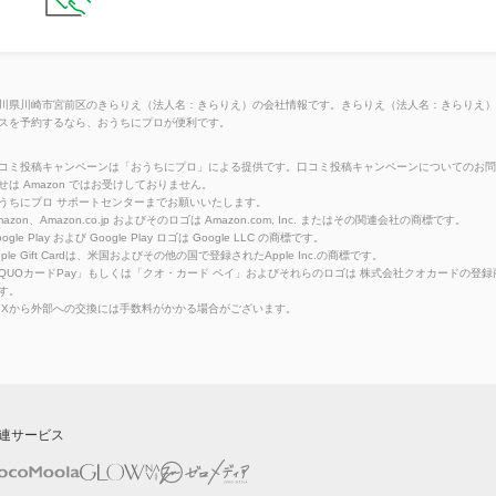
川県川崎市宮前区のきらりえ（法人名：きらりえ）の会社情報です。きらりえ（法人名：きらりえ）
スを予約するなら、おうちにプロが便利です。
コミ投稿キャンペーンは「おうちにプロ」による提供です。口コミ投稿キャンペーンについてのお問
せは Amazon ではお受けしておりません。
うちにプロ サポートセンターまでお願いいたします。
azon、Amazon.co.jp およびそのロゴは Amazon.com, Inc. またはその関連会社の商標です。
ogle Play および Google Play ロゴは Google LLC の商標です。
pple Gift Cardは、米国およびその他の国で登録されたApple Inc.の商標です。
QUOカードPay」もしくは「クオ・カード ペイ」およびそれらのロゴは 株式会社クオカードの登録
す。
eXから外部への交換には手数料がかかる場合がございます。
連サービス