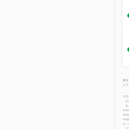
東京
クリ
※口
わ
お
※Am
※Go
※A
※「
で