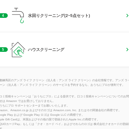
水回りクリーニング(2~5点セット)
4
ハウスクリーニング
5
都練馬区のアンズ ライフ クリーン（法人名：アンズ ライフ クリーン）の会社情報です。アンズ ラ
ーン（法人名：アンズ ライフ クリーン）のサービスを予約するなら、おうちにプロが便利です。
コミ投稿キャンペーンは「おうちにプロ」による提供です。口コミ投稿キャンペーンについてのお問
せは Amazon ではお受けしておりません。
うちにプロ サポートセンターまでお願いいたします。
azon、Amazon.co.jp およびそのロゴは Amazon.com, Inc. またはその関連会社の商標です。
ogle Play および Google Play ロゴは Google LLC の商標です。
pple Gift Cardは、米国およびその他の国で登録されたApple Inc.の商標です。
QUOカードPay」もしくは「クオ・カード ペイ」およびそれらのロゴは 株式会社クオカードの登録
す。