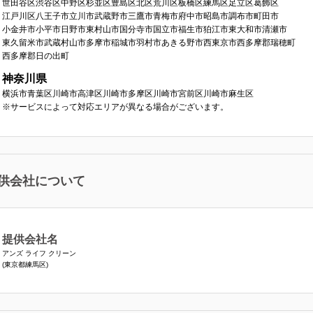
世田谷区
渋谷区
中野区
杉並区
豊島区
北区
荒川区
板橋区
練馬区
足立区
葛飾区
江戸川区
八王子市
立川市
武蔵野市
三鷹市
青梅市
府中市
昭島市
調布市
町田市
小金井市
小平市
日野市
東村山市
国分寺市
国立市
福生市
狛江市
東大和市
清瀬市
東久留米市
武蔵村山市
多摩市
稲城市
羽村市
あきる野市
西東京市
西多摩郡瑞穂町
西多摩郡日の出町
神奈川県
横浜市青葉区
川崎市高津区
川崎市多摩区
川崎市宮前区
川崎市麻生区
※サービスによって対応エリアが異なる場合がございます。
供会社について
提供会社名
アンズ ライフ クリーン
(東京都練馬区)