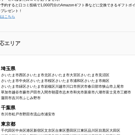
予約すると口コミ投稿で1,000円分のAmazonギフト券などに交換できるギフトポ
をプレゼント！
細はこちら
応エリア
埼玉県
さいたま市西区
さいたま市北区
さいたま市大宮区
さいたま市見沼区
さいたま市中央区
さいたま市桜区
さいたま市浦和区
さいたま市南区
さいたま市緑区
さいたま市岩槻区
川越市
川口市
所沢市
春日部市
狭山市
上尾市
草加市
越谷市
蕨市
戸田市
入間市
朝霞市
志木市
和光市
新座市
八潮市
富士見市
三郷市
蓮田市
吉川市
ふじみ野市
千葉県
市川市
松戸市
野田市
流山市
浦安市
東京都
千代田区
中央区
港区
新宿区
文京区
台東区
墨田区
江東区
品川区
目黒区
大田区