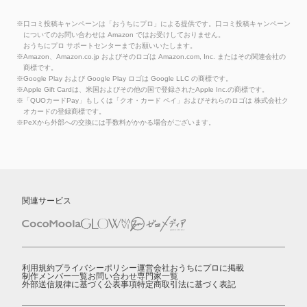
※口コミ投稿キャンペーンは「おうちにプロ」による提供です。口コミ投稿キャンペーン
についてのお問い合わせは Amazon ではお受けしておりません。
おうちにプロ サポートセンターまでお願いいたします。
※Amazon、Amazon.co.jp およびそのロゴは Amazon.com, Inc. またはその関連会社の
商標です。
※Google Play および Google Play ロゴは Google LLC の商標です。
※Apple Gift Cardは、米国およびその他の国で登録されたApple Inc.の商標です。
※「QUOカードPay」もしくは「クオ・カード ペイ」およびそれらのロゴは 株式会社ク
オカードの登録商標です。
※PeXから外部への交換には手数料がかかる場合がございます。
関連サービス
利用規約
プライバシーポリシー
運営会社
おうちにプロに掲載
制作メンバー一覧
お問い合わせ
専門家一覧
外部送信規律に基づく公表事項
特定商取引法に基づく表記