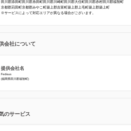
田川郡添田町
田川郡糸田町
田川郡川崎町
田川郡大任町
田川郡赤村
田川郡福智町
京都郡苅田町
京都郡みやこ町
築上郡吉富町
築上郡上毛町
築上郡築上町
※サービスによって対応エリアが異なる場合がございます。
供会社について
提供会社名
Fedisus
(福岡県田川郡福智町)
気のサービス