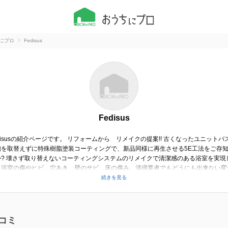
にプロ
Fedisus
Fedisus
disusの紹介ページです。 リフォームから リメイクの提案!! 古くなったユニットバ
槽を取替えずに特殊樹脂塗装コーティングで、新品同様に再生させる5E工法をご存
か? 壊さず取り替えないコーティングシステムのリメイクで清潔感のある浴室を実現
。浴室の傷やヒビ、穴あき 壁のサビ 床の傷み、清掃業者でもどうにも出来ない
ラツキ 汚れなど・・・ エアコンクリーニングも行っています。
コミ