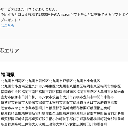
のサービスはまだ口コミがありません。
予約すると口コミ投稿で1,000円分のAmazonギフト券などに交換できるギフトポ
をプレゼント！
細はこちら
応エリア
福岡県
北九州市門司区
北九州市若松区
北九州市戸畑区
北九州市小倉北区
北九州市小倉南区
北九州市八幡東区
北九州市八幡西区
福岡市東区
福岡市博多区
福岡市中央区
福岡市南区
福岡市西区
福岡市城南区
福岡市早良区
大牟田市
久留米市
直方市
飯塚市
田川市
柳川市
八女市
筑後市
大川市
行橋市
豊前市
中間市
小郡市
筑紫野市
春日市
大野城市
宗像市
太宰府市
古賀市
福津市
うきは市
宮若市
嘉麻市
朝倉市
みやま市
糸島市
那珂川市
糟屋郡宇美町
糟屋郡篠栗町
糟屋郡志免町
糟屋郡須惠町
糟屋郡新宮町
糟屋郡久山町
糟屋郡粕屋町
遠賀郡芦屋町
遠賀郡水巻町
遠賀郡岡垣町
遠賀郡遠賀町
鞍手郡小竹町
鞍手郡鞍手町
嘉穂郡桂川町
朝倉郡筑前町
朝倉郡東峰村
三井郡大刀洗町
三潴郡大木町
八女郡広川町
田川郡香春町