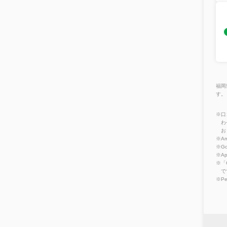
福岡
す。
※口
わ
お
※Am
※Go
※A
※「
で
※P