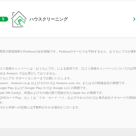
ハウスクリーニング
5
県田川郡福智町のFedisusの会社情報です。Fedisusのサービスを予約するなら、おうちにプロが便
コミ投稿キャンペーンは「おうちにプロ」による提供です。口コミ投稿キャンペーンについてのお問
せは Amazon ではお受けしておりません。
うちにプロ サポートセンターまでお願いいたします。
azon、Amazon.co.jp およびそのロゴは Amazon.com, Inc. またはその関連会社の商標です。
ogle Play および Google Play ロゴは Google LLC の商標です。
pple Gift Cardは、米国およびその他の国で登録されたApple Inc.の商標です。
QUOカードPay」もしくは「クオ・カード ペイ」およびそれらのロゴは 株式会社クオカードの登録
す。
eXから外部への交換には手数料がかかる場合がございます。