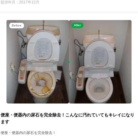
提供年月：2017年12月
After
Before
便座・便器内の尿石を完全除去！こんなに汚れていてもキレイになり
ます
便座・便器内の尿石を完全除去！