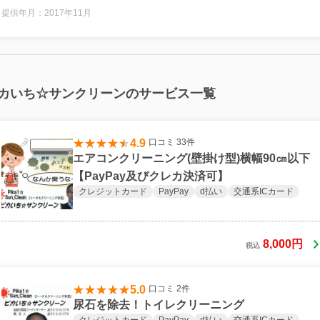
提供年月：2017年11月
カいち☆サンクリーンのサービス一覧
4.9
口コミ 33件
エアコンクリーニング(壁掛け型)横幅90㎝以下
【PayPay及びクレカ決済可】
クレジットカード
PayPay
d払い
交通系ICカード
8,000円
税込
5.0
口コミ 2件
尿石を除去！トイレクリーニング
クレジットカード
PayPay
d払い
交通系ICカード