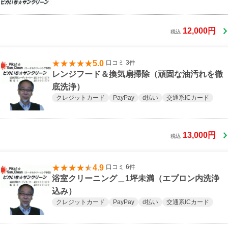
12,000円
税込
5.0
口コミ 3件
レンジフード＆換気扇掃除（頑固な油汚れを徹
底洗浄）
クレジットカード
PayPay
d払い
交通系ICカード
13,000円
税込
4.9
口コミ 6件
浴室クリーニング＿1坪未満（エプロン内洗浄
込み）
クレジットカード
PayPay
d払い
交通系ICカード