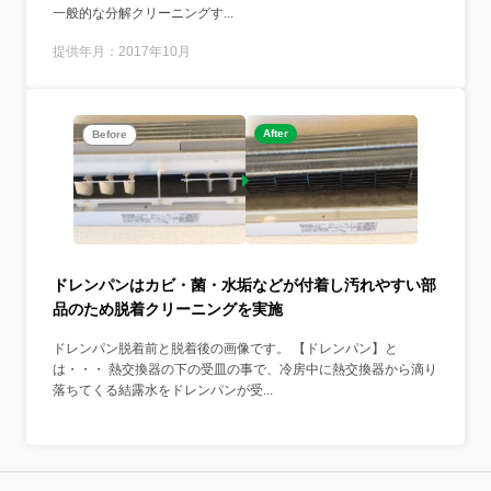
一般的な分解クリーニングす...
提供年月：2017年10月
After
Before
ドレンパンはカビ・菌・水垢などが付着し汚れやすい部
品のため脱着クリーニングを実施
ドレンパン脱着前と脱着後の画像です。 【ドレンパン】と
は・・・ 熱交換器の下の受皿の事で、冷房中に熱交換器から滴り
落ちてくる結露水をドレンパンが受...