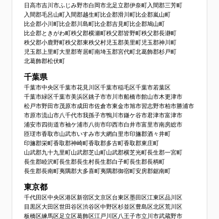
日高市
吉川市
ふじみ野市
白岡市
北足立郡伊奈町
入間郡三芳町
入間郡毛呂山町
入間郡越生町
比企郡滑川町
比企郡嵐山町
比企郡小川町
比企郡川島町
比企郡吉見町
比企郡鳩山町
比企郡ときがわ町
秩父郡横瀬町
秩父郡皆野町
秩父郡長瀞町
秩父郡小鹿野町
秩父郡東秩父村
児玉郡美里町
児玉郡神川町
児玉郡上里町
大里郡寄居町
南埼玉郡宮代町
北葛飾郡杉戸町
北葛飾郡松伏町
千葉県
千葉市中央区
千葉市花見川区
千葉市稲毛区
千葉市若葉区
千葉市緑区
千葉市美浜区
銚子市
市川市
船橋市
館山市
木更津市
松戸市
野田市
茂原市
成田市
佐倉市
東金市
旭市
習志野市
柏市
勝浦市
市原市
流山市
八千代市
我孫子市
鴨川市
鎌ケ谷市
君津市
富津市
浦安市
四街道市
袖ケ浦市
八街市
印西市
白井市
富里市
南房総市
匝瑳市
香取市
山武市
いすみ市
大網白里市
印旛郡酒々井町
印旛郡栄町
香取郡神崎町
香取郡多古町
香取郡東庄町
山武郡九十九里町
山武郡芝山町
山武郡横芝光町
長生郡一宮町
長生郡睦沢町
長生郡長生村
長生郡白子町
長生郡長柄町
長生郡長南町
夷隅郡大多喜町
夷隅郡御宿町
安房郡鋸南町
東京都
千代田区
中央区
港区
新宿区
文京区
台東区
墨田区
江東区
品川区
目黒区
大田区
世田谷区
渋谷区
中野区
杉並区
豊島区
北区
荒川区
板橋区
練馬区
足立区
葛飾区
江戸川区
八王子市
立川市
武蔵野市