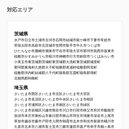
対応エリア
茨城県
水戸市
日立市
土浦市
古河市
石岡市
結城市
龍ケ崎市
下妻市
常総市
常陸太田市
高萩市
北茨城市
笠間市
取手市
牛久市
つくば市
ひたちなか市
鹿嶋市
潮来市
守谷市
常陸大宮市
那珂市
筑西市
坂東市
稲敷市
かすみがうら市
桜川市
神栖市
行方市
鉾田市
つくばみらい市
小美玉市
東茨城郡茨城町
東茨城郡大洗町
東茨城郡城里町
那珂郡東海村
久慈郡大子町
稲敷郡美浦村
稲敷郡阿見町
稲敷郡河内町
結城郡八千代町
猿島郡五霞町
猿島郡境町
北相馬郡利根町
埼玉県
さいたま市西区
さいたま市北区
さいたま市大宮区
さいたま市見沼区
さいたま市中央区
さいたま市桜区
さいたま市浦和区
さいたま市南区
さいたま市緑区
さいたま市岩槻区
川越市
熊谷市
川口市
行田市
秩父市
所沢市
飯能市
加須市
本庄市
東松山市
春日部市
狭山市
羽生市
鴻巣市
深谷市
上尾市
草加市
越谷市
蕨市
戸田市
入間市
朝霞市
志木市
和光市
新座市
桶川市
久喜市
北本市
八潮市
富士見市
三郷市
蓮田市
坂戸市
幸手市
鶴ヶ島市