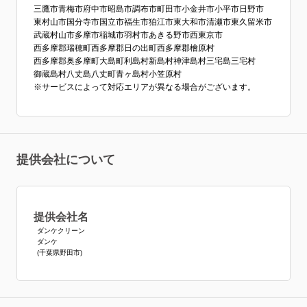
三鷹市
青梅市
府中市
昭島市
調布市
町田市
小金井市
小平市
日野市
東村山市
国分寺市
国立市
福生市
狛江市
東大和市
清瀬市
東久留米市
武蔵村山市
多摩市
稲城市
羽村市
あきる野市
西東京市
西多摩郡瑞穂町
西多摩郡日の出町
西多摩郡檜原村
西多摩郡奥多摩町
大島町
利島村
新島村
神津島村
三宅島三宅村
御蔵島村
八丈島八丈町
青ヶ島村
小笠原村
※サービスによって対応エリアが異なる場合がございます。
提供会社について
提供会社名
ダンケクリーン
ダンケ
(千葉県野田市)