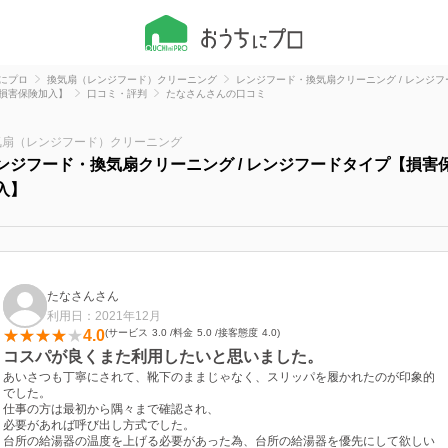
にプロ
換気扇（レンジフード）クリーニング
レンジフード・換気扇クリーニング / レンジフ
損害保険加入】
口コミ・評判
たなさんさんの口コミ
気扇（レンジフード）クリーニング
ンジフード・換気扇クリーニング / レンジフードタイプ【損害
入】
たなさんさん
利用日：2021年12月
4.0
サービス
3.0
料金
5.0
接客態度
4.0
コスパが良くまた利用したいと思いました。
あいさつも丁寧にされて、靴下のままじゃなく、スリッパを履かれたのが印象的
でした。
仕事の方は最初から隅々まで確認され、
必要があれば呼び出し方式でした。
台所の給湯器の温度を上げる必要があった為、台所の給湯器を優先にして欲しい