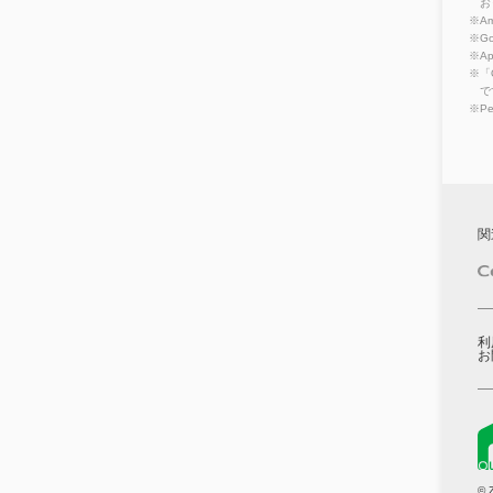
お
※Am
※Go
※A
※「
で
※P
関
利
お
© 