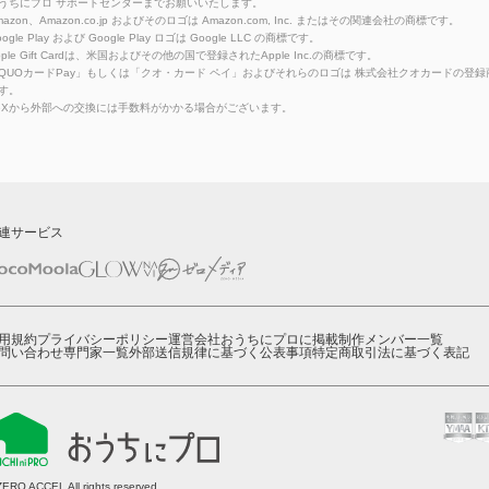
うちにプロ サポートセンターまでお願いいたします。
azon、Amazon.co.jp およびそのロゴは Amazon.com, Inc. またはその関連会社の商標です。
ogle Play および Google Play ロゴは Google LLC の商標です。
pple Gift Cardは、米国およびその他の国で登録されたApple Inc.の商標です。
QUOカードPay」もしくは「クオ・カード ペイ」およびそれらのロゴは 株式会社クオカードの登録
す。
eXから外部への交換には手数料がかかる場合がございます。
連サービス
用規約
プライバシーポリシー
運営会社
おうちにプロに掲載
制作メンバー一覧
問い合わせ
専門家一覧
外部送信規律に基づく公表事項
特定商取引法に基づく表記
ZERO ACCEL All rights reserved.