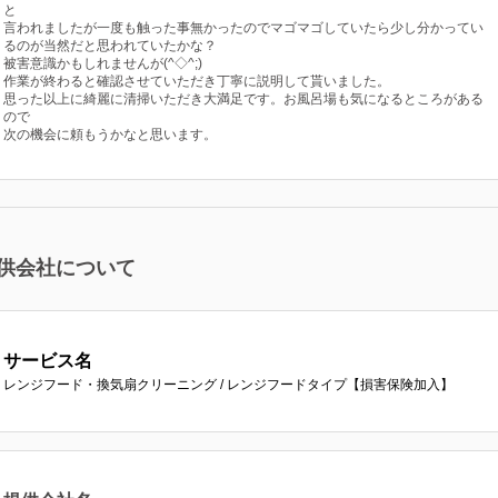
と
言われましたが一度も触った事無かったのでマゴマゴしていたら少し分かってい
るのが当然だと思われていたかな？
被害意識かもしれませんが(^◇^;)
作業が終わると確認させていただき丁寧に説明して貰いました。
思った以上に綺麗に清掃いただき大満足です。お風呂場も気になるところがある
ので
次の機会に頼もうかなと思います。
供会社について
サービス名
レンジフード・換気扇クリーニング / レンジフードタイプ【損害保険加入】