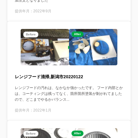
加注文となりました
提供年月：2022年9月
After
Before
レンジフード清掃,新潟市20220122
レンジフードの汚れは、なかなか強かったです。 フード内部とか
は、コーティングは残ってなく、箇所箇所塗装が剝がれてました
ので、どこまでやるかバランス...
提供年月：2022年1月
After
Before