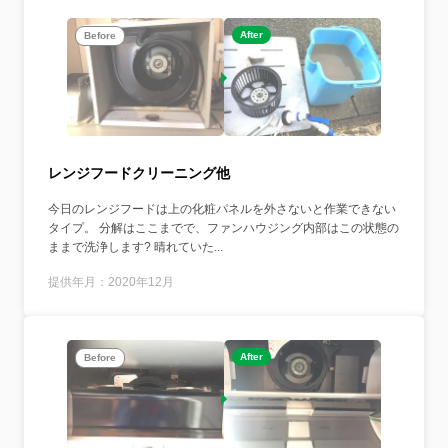
After
Before
レンジフードクリーニング他
今日のレンジフードは上の化粧パネルを外さないと作業できない
タイプ。 分解はここまでで、ファンハウジング内部はこの状態の
ままで洗浄します? 晴れていた...
提供年月：2020年12月
After
Before