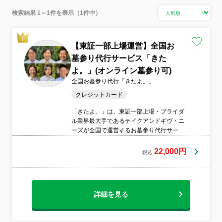
検索結果 1～1件を表示（1件中）
【東証一部上場運営】全国お
墓参り代行サービス「きた
よ。」(オンライン墓参り可)
全国お墓参り代行「きたよ。」
クレジットカード
「きたよ。」は、東証一部上場・ブライダ
ル業界最大手であるテイクアンドギヴ・ニ
ーズが全国で運営するお墓参り代行サービ
スです。ホスピタリティの最高峰である結
婚式場で教育を受けたスタッフが、大切な
22,000円
税込
故人様のもとへ伺います。
詳細を見る