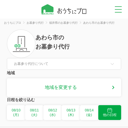
おうちにプロ
お墓参り代行
福井県のお墓参り代行
あわら市のお墓参り代行
あわら市
の
お墓参り代行
お墓参り代行について
地域
地域を変更する
日程を絞り込む
08/10
08/11
08/12
08/13
08/14
(月)
(火)
(水)
(木)
(金)
他の日程