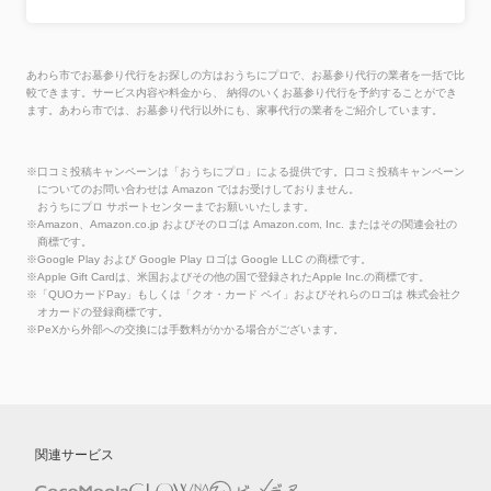
あわら市でお墓参り代行をお探しの方はおうちにプロで、お墓参り代行の業者を一括で比
較できます。サービス内容や料金から、 納得のいくお墓参り代行を予約することができ
ます。あわら市では、お墓参り代行以外にも、家事代行の業者をご紹介しています。
※口コミ投稿キャンペーンは「おうちにプロ」による提供です。口コミ投稿キャンペーン
についてのお問い合わせは Amazon ではお受けしておりません。
おうちにプロ サポートセンターまでお願いいたします。
※Amazon、Amazon.co.jp およびそのロゴは Amazon.com, Inc. またはその関連会社の
商標です。
※Google Play および Google Play ロゴは Google LLC の商標です。
※Apple Gift Cardは、米国およびその他の国で登録されたApple Inc.の商標です。
※「QUOカードPay」もしくは「クオ・カード ペイ」およびそれらのロゴは 株式会社ク
オカードの登録商標です。
※PeXから外部への交換には手数料がかかる場合がございます。
関連サービス