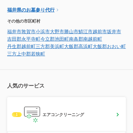
福井県のお墓参り代行
その他の市区町村
福井市
敦賀市
小浜市
大野市
勝山市
鯖江市
越前市
坂井市
吉田郡永平寺町
今立郡池田町
南条郡南越前町
丹生郡越前町
三方郡美浜町
大飯郡高浜町
大飯郡おおい町
三方上中郡若狭町
人気のサービス
エアコンクリーニング
1