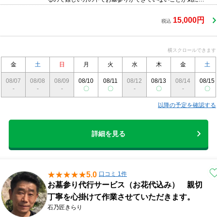
っている方は、是非弊社にご依頼ください。ご依頼主様に変
わり 真心込めて合掌礼拝、読経(般若心経)、お参り、清掃さ
15,000円
税込
せていただきます。なお、1年に2回ご依頼を頂く場合、割引
がございます。
横スクロールできます
金
土
日
月
火
水
木
金
土
08/07
08/08
08/09
08/10
08/11
08/12
08/13
08/14
08/15
-
-
-
〇
〇
-
〇
-
〇
以降の予定を確認する
詳細を見る
5.0
口コミ 1件
お墓参り代行サービス（お花代込み） 親切
丁寧を心掛けて作業させていただきます。
石乃匠きらり