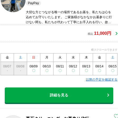
PayPay
大切な方とつながる唯一の場所であるお墓を、私たちは心を
込めてお守りいたします。 ご家族様がなかなかお墓参りに行
けない間も、私たちが代わって丁寧にお手入れを行い、故人
様を敬う「真心」と「きれい」をお届けします。 お墓のこと
でお困りでしたら、どんな小さなことでもお気軽にご相談く
11,000円
税込
ださい。
横スクロールできます
金
土
日
月
火
水
木
金
土
08/07
08/08
08/09
08/10
08/11
08/12
08/13
08/14
08/15
-
-
〇
〇
〇
〇
〇
〇
〇
以降の予定を確認する
詳細を見る