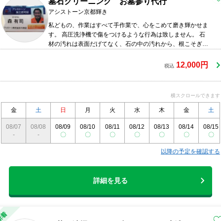
墓石クリーニング お墓参り代行
アシストーン京都輝き
私どもの、作業はすべて手作業で、心をこめて磨き輝かせま
す。 高圧洗浄機で傷をつけるような行為は致しません。 石
材の汚れは表面だげてなく、石の中の汚れから、根こそぎ除
去致します。 アシストーン加盟店です。 10月1日 女優川上
麻衣子さんと当社代表との対談行われました。 ビートたけん
12,000円
税込
さんの映画 有吉反省会にも出演されてます。 後日談などお
楽しみに。
横スクロールできます
金
土
日
月
火
水
木
金
土
08/07
08/08
08/09
08/10
08/11
08/12
08/13
08/14
08/15
-
-
〇
〇
〇
〇
〇
〇
〇
以降の予定を確認する
詳細を見る