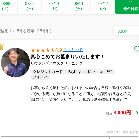
08/08
08/09
08/10
08/11
08/12
(土)
(日)
(月)
(火)
(水)
他の日程
結果 1～15件を表示（15件中）
4.9
口コミ 28件
真心こめてお墓参りいたします！
リヴァンプハウスクリーニング
クレジットカード
PayPay
d払い
au PAY
メルペイ
お墓から遠く離れた所にお住まいの場合は日程の確保や移動
にかかる費用が負担になることに加え、地震や台風などの災
害時には、遠方住まいでも、お墓の状況を確認する事がで
き、お墓参りのメリットはたくさんです！また当店は現地か
らお電話によりご状況のご報告を行いますので、この際に、
8,000円
税込
ご要望などがあればお申し付けいただけることもおすすめメ
リットのひとつです。
横スクロールできます