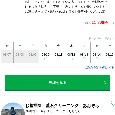
お忙しい方や、遠方にお住まいの方に安心してご利用いただ
けるよう「親切」「丁寧」「思いやり」を心掛けています。
お墓の拭き上げ・敷地内のゴミ清掃や雑草刈りなど、お墓の
扱いを熟知しておりますので、安心してお任せください。
11,800円
税込
横スクロールできます
金
土
日
月
火
水
木
金
土
08/07
08/08
08/09
08/10
08/11
08/12
08/13
08/14
08/15
-
-
-
〇
〇
〇
〇
〇
〇
以降の予定を確認する
詳細を見る
お墓掃除 墓石クリーニング あおぞら
お墓掃除 墓石クリーニング あおぞら