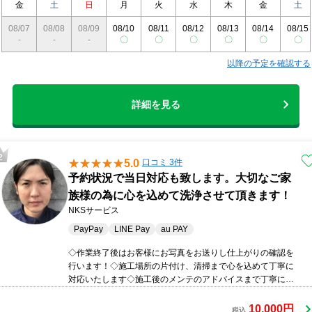
金
土
日
月
火
水
木
金
土
08/07
08/08
08/09
08/10
08/11
08/12
08/13
08/14
08/15
-
-
-
〇
〇
〇
〇
〇
〇
以降の予定を確認する
詳細を見る
5.0
口コミ 3件
予約状況で当日対応も致します。大切なご家
族様の為に心を込めて洗浄させて頂きます！
NKSサービス
PayPay
LINE Pay
au PAY
◇作業終了後はお客様にお写真をお送りし仕上がりの確認を
行います！◇施工場所の片付け、清掃まで心を込めて丁寧に
対応いたします◇施工後のメンテのアドバイスまで丁寧に説
明をいたします◎損害保険加入済み 皆様に喜んでいただける
サービスを提供できるよう日々取り組んでおり、さらにより
10,000円
税込