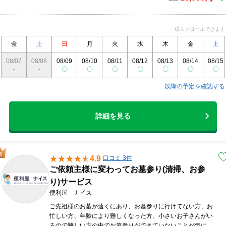
良い作業に励みます。
横スクロールできます
金
土
日
月
火
水
木
金
土
08/07
08/08
08/09
08/10
08/11
08/12
08/13
08/14
08/15
-
-
〇
〇
〇
〇
〇
〇
〇
以降の予定を確認する
詳細を見る
4.9
口コミ 3件
ご依頼主様に変わってお墓参り(清掃、お参
り)サービス
便利屋 ナイス
ご先祖様のお墓が遠くにあり、お墓参りに行けてない方、お
忙しい方、年齢により難しくなった方、小さいお子さんがい
るので難しい方の中でお墓参りができていないことが気にな