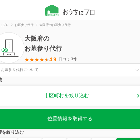
にプロ
お墓参り代行
大阪府のお墓参り代行
大阪府
の
お墓参り代行
4.9
口コミ 3件
お墓参り代行について
域
市区町村を絞り込む
位置情報を取得する
程を絞り込む