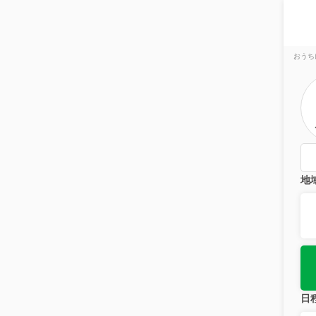
おうち
地
日